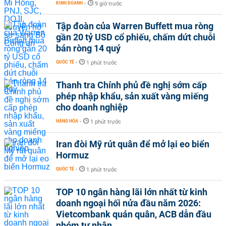
KINH DOANH
-
9 giờ trước
Tập đoàn của Warren Buffett mua ròng
gần 20 tỷ USD cổ phiếu, chấm dứt chuỗi
bán ròng 14 quý
QUỐC TẾ
-
1 phút trước
Thanh tra Chính phủ đề nghị sớm cấp
phép nhập khẩu, sản xuất vàng miếng
cho doanh nghiệp
HÀNG HÓA
-
1 phút trước
Iran đòi Mỹ rút quân để mở lại eo biển
Hormuz
QUỐC TẾ
-
1 phút trước
TOP 10 ngân hàng lãi lớn nhất từ kinh
doanh ngoại hối nửa đầu năm 2026:
Vietcombank quán quân, ACB dẫn đầu
nhóm tư nhân