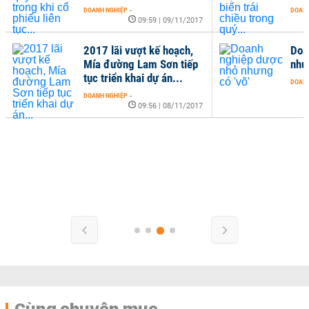
DOANH NGHIỆP
-
DOANH
09:59 | 09/11/2017
2017 lãi vượt kế hoạch,
Doa
Mía đường Lam Sơn tiếp
nhưn
tục triển khai dự án...
DOANH
DOANH NGHIỆP
-
09:56 | 08/11/2017
Cùng chuyên mục