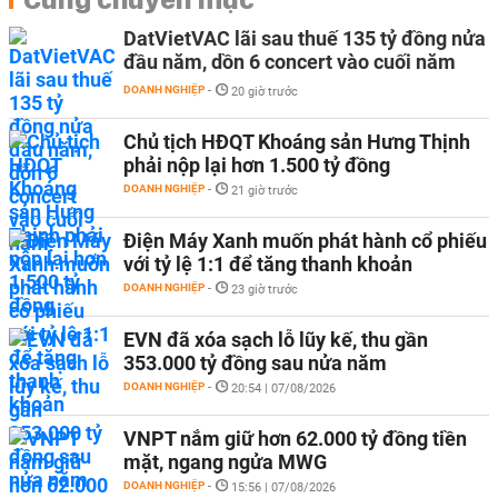
DatVietVAC lãi sau thuế 135 tỷ đồng nửa
đầu năm, dồn 6 concert vào cuối năm
DOANH NGHIỆP
-
20 giờ trước
Chủ tịch HĐQT Khoáng sản Hưng Thịnh
phải nộp lại hơn 1.500 tỷ đồng
DOANH NGHIỆP
-
21 giờ trước
Điện Máy Xanh muốn phát hành cổ phiếu
với tỷ lệ 1:1 để tăng thanh khoản
DOANH NGHIỆP
-
23 giờ trước
EVN đã xóa sạch lỗ lũy kế, thu gần
353.000 tỷ đồng sau nửa năm
DOANH NGHIỆP
-
20:54 | 07/08/2026
VNPT nắm giữ hơn 62.000 tỷ đồng tiền
mặt, ngang ngửa MWG
DOANH NGHIỆP
-
15:56 | 07/08/2026