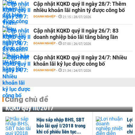
Cập nhật KQKD quý II ngày 28/7: Thêm
nhiều khoản lãi nghìn tỷ được công bố
DOANH NGHIỆP
-
21:15 | 28/07/2026
Cập nhật KQKD quý II ngày 26/7: 83
doanh nghiệp báo lãi tăng bằng lần
DOANH NGHIỆP
-
07:00 | 26/07/2026
Cập nhật KQKD quý II ngày 24/7: Nhiều
khoản lãi kỷ lục được công bố
DOANH NGHIỆP
-
21:34 | 24/07/2026
Cùng chủ đề
KQKD quý III/2017
Hậu sáp nhập BHS, SBT
Lợi
báo lãi quý I/2018 trong
nhiệ
khi cổ phiếu liên tục...
chiề