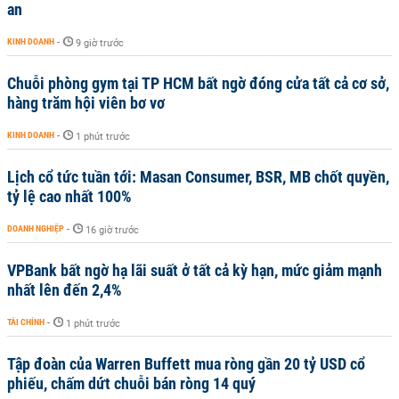
an
KINH DOANH
-
9 giờ trước
Chuỗi phòng gym tại TP HCM bất ngờ đóng cửa tất cả cơ sở,
hàng trăm hội viên bơ vơ
KINH DOANH
-
1 phút trước
Lịch cổ tức tuần tới: Masan Consumer, BSR, MB chốt quyền,
tỷ lệ cao nhất 100%
DOANH NGHIỆP
-
16 giờ trước
VPBank bất ngờ hạ lãi suất ở tất cả kỳ hạn, mức giảm mạnh
nhất lên đến 2,4%
TÀI CHÍNH
-
1 phút trước
Tập đoàn của Warren Buffett mua ròng gần 20 tỷ USD cổ
phiếu, chấm dứt chuỗi bán ròng 14 quý