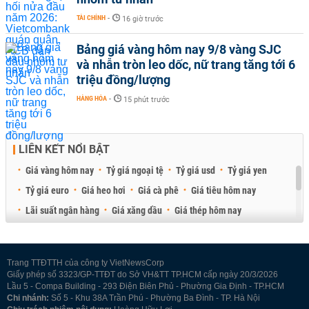
TÀI CHÍNH
-
16 giờ trước
Bảng giá vàng hôm nay 9/8 vàng SJC
và nhẫn tròn leo dốc, nữ trang tăng tới 6
triệu đồng/lượng
HÀNG HÓA
-
15 phút trước
LIÊN KẾT NỔI BẬT
Giá vàng hôm nay
Tỷ giá ngoại tệ
Tỷ giá usd
Tỷ giá yen
Tỷ giá euro
Giá heo hơi
Giá cà phê
Giá tiêu hôm nay
Lãi suất ngân hàng
Giá xăng dầu
Giá thép hôm nay
Giá sầu riêng
Giá thịt heo
Giá gạo
Giá cao su
Best Retail Brokers
Diễn đàn đầu tư Việt Nam 2026
Trang TTĐTTH của công ty VietNewsCorp
Giấy phép số 3323/GP-TTĐT do Sở VH&TT TP.HCM cấp ngày 20/3/2026
Lầu 5 - Compa Building - 293 Điện Biên Phủ - Phường Gia Định - TP.HCM
Chi nhánh:
Số 5 - Khu 38A Trần Phú - Phường Ba Đình - TP. Hà Nội