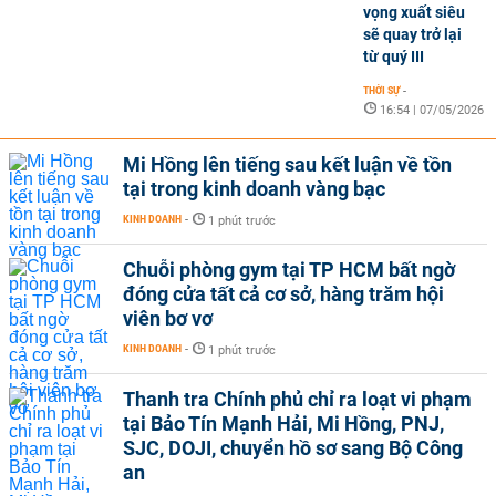
vọng xuất siêu
sẽ quay trở lại
từ quý III
THỜI SỰ
-
16:54 | 07/05/2026
Mi Hồng lên tiếng sau kết luận về tồn
tại trong kinh doanh vàng bạc
KINH DOANH
-
1 phút trước
Chuỗi phòng gym tại TP HCM bất ngờ
đóng cửa tất cả cơ sở, hàng trăm hội
viên bơ vơ
KINH DOANH
-
1 phút trước
Thanh tra Chính phủ chỉ ra loạt vi phạm
tại Bảo Tín Mạnh Hải, Mi Hồng, PNJ,
SJC, DOJI, chuyển hồ sơ sang Bộ Công
an