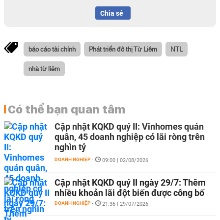
Chia sẻ
báo cáo tài chính
Phát triển đô thị Từ Liêm
NTL
nhà từ liêm
Có thể bạn quan tâm
Cập nhật KQKD quý II: Vinhomes quán
quân, 45 doanh nghiệp có lãi ròng trên
nghìn tỷ
DOANH NGHIỆP
-
09:00 | 02/08/2026
Cập nhật KQKD quý II ngày 29/7: Thêm
nhiều khoản lãi đột biến được công bố
DOANH NGHIỆP
-
21:36 | 29/07/2026