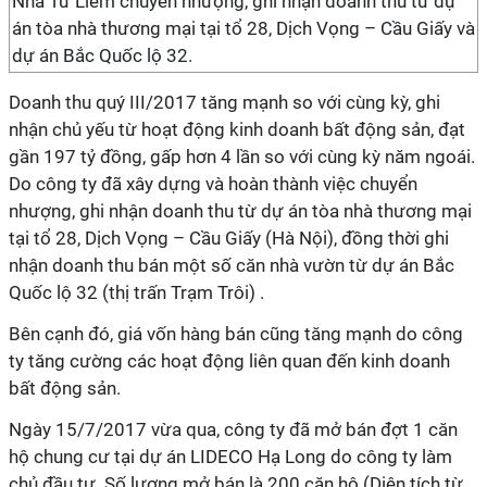
Nhà Từ Liêm chuyển nhượng, ghi nhận doanh thu từ dự
án tòa nhà thương mại tại tổ 28, Dịch Vọng – Cầu Giấy và
dự án Bắc Quốc lộ 32.
Doanh thu quý III/2017 tăng mạnh so với cùng kỳ, ghi
nhận chủ yếu từ hoạt động kinh doanh bất động sản, đạt
gần 197 tỷ đồng, gấp hơn 4 lần so với cùng kỳ năm ngoái.
Do công ty đã xây dựng và hoàn thành việc chuyển
nhượng, ghi nhận doanh thu từ dự án tòa nhà thương mại
tại tổ 28, Dịch Vọng – Cầu Giấy (Hà Nội), đồng thời ghi
nhận doanh thu bán một số căn nhà vườn từ dự án Bắc
Quốc lộ 32 (thị trấn Trạm Trôi) .
Bên cạnh đó, giá vốn hàng bán cũng tăng mạnh do công
ty tăng cường các hoạt động liên quan đến kinh doanh
bất động sản.
Ngày 15/7/2017 vừa qua, công ty đã mở bán đợt 1 căn
hộ chung cư tại dự án LIDECO Hạ Long do công ty làm
chủ đầu tư. Số lượng mở bán là 200 căn hộ (Diện tích từ