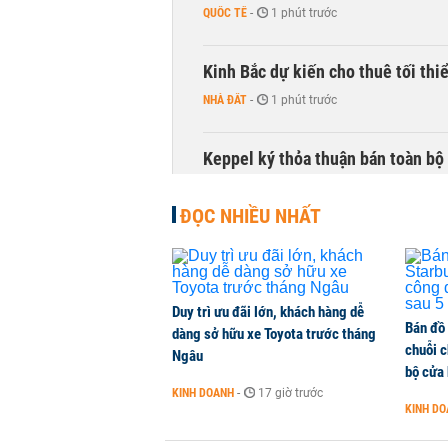
QUỐC TẾ
-
1 phút trước
Kinh Bắc dự kiến cho thuê tối thi
NHÀ ĐẤT
-
1 phút trước
Keppel ký thỏa thuận bán toàn bộ 
NHÀ ĐẤT
-
1 phút trước
ĐỌC NHIỀU NHẤT
HoREA: Nghị quyết 21 có thể tạo 
NHÀ ĐẤT
-
1 phút trước
Duy trì ưu đãi lớn, khách hàng dễ
Bán đồ
Lãnh đạo Sabeco: Chi phí quảng c
dàng sở hữu xe Toyota trước tháng
chuỗi 
nửa cuối năm
Ngâu
bộ cửa
DOANH NGHIỆP
-
1 phút trước
KINH DOANH
-
17 giờ trước
KINH D
Hơn 2 tỷ đồng hỗ trợ người dân v