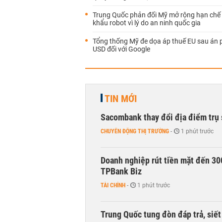
Trung Quốc phản đối Mỹ mở rộng hạn chế
khẩu robot vì lý do an ninh quốc gia
Tổng thống Mỹ đe dọa áp thuế EU sau án p
USD đối với Google
TIN MỚI
Sacombank thay đổi địa điểm trụ 
CHUYỂN ĐỘNG THỊ TRƯỜNG
-
1 phút trước
Doanh nghiệp rút tiền mặt đến 30
TPBank Biz
TÀI CHÍNH
-
1 phút trước
Trung Quốc tung đòn đáp trả, siế