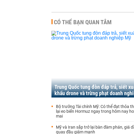
CÓ THỂ BẠN QUAN TÂM
Trung Quốc tung đòn đáp trả, siết xu
khẩu drone và trừng phạt doanh ngh
Bộ trưởng Tài chính Mỹ: Có thể đạt thỏa 
lại eo biển Hormuz ngay trong hôm nay h
mai
Mỹ và Iran sắp trở lại bàn đàm phán, giá d
quay đầu giảm mạnh