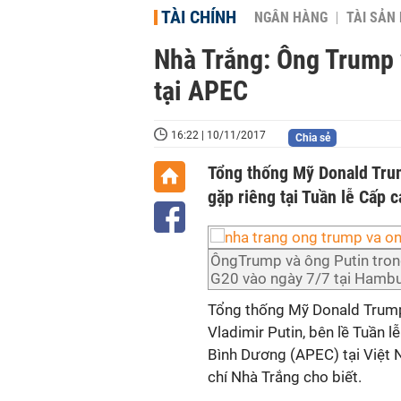
TÀI CHÍNH
NGÂN HÀNG
TÀI SẢN
Nhà Trắng: Ông Trump 
tại APEC
16:22 | 10/11/2017
Chia sẻ
Tổng thống Mỹ Donald Trum
gặp riêng tại Tuần lễ Cấp 
ÔngTrump và ông Putin tron
G20 vào ngày 7/7 tại Hambur
Tổng thống Mỹ Donald Trump
Vladimir Putin, bên lề Tuần 
Bình Dương (APEC) tại Việt N
chí Nhà Trắng cho biết.