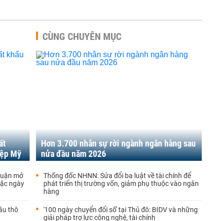
CÙNG CHUYÊN MỤC
ất
Hơn 3.700 nhân sự rời ngành ngân hàng sau
iệp Mỹ
nửa đầu năm 2026
thuận mở
Thống đốc NHNN: Sửa đổi ba luật về tài chính để
oặc ngày
phát triển thị trường vốn, giảm phụ thuộc vào ngân
hàng
ầu thô
'100 ngày chuyển đổi số' tại Thủ đô: BIDV và những
giải pháp trợ lực công nghệ, tài chính