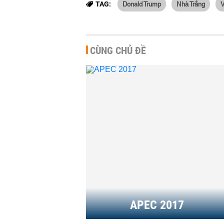
Donald Trump
Nhà Trắng
V
TAG:
CÙNG CHỦ ĐỀ
Thực hư
bán đượ
-
11:31
Hơn một
vụ APE
-
13:27
APEC 2017