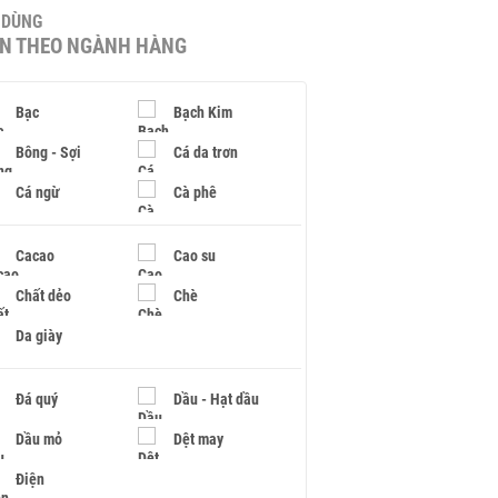
U DÙNG
IN THEO NGÀNH HÀNG
Bạc
Bạch Kim
Bông - Sợi
Cá da trơn
Cá ngừ
Cà phê
Cacao
Cao su
Chất dẻo
Chè
Da giày
Đá quý
Dầu - Hạt dầu
Dầu mỏ
Dệt may
Điện