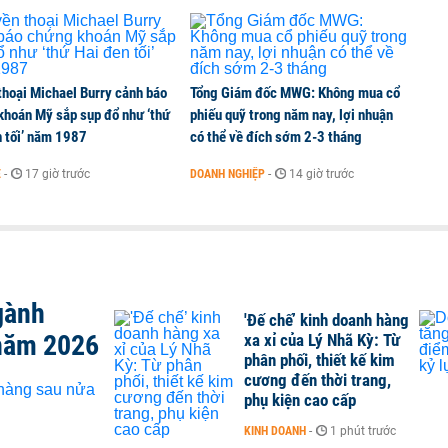
thoại Michael Burry cảnh báo
Tổng Giám đốc MWG: Không mua cổ
khoán Mỹ sắp sụp đổ như ‘thứ
phiếu quỹ trong năm nay, lợi nhuận
n tối’ năm 1987
có thể về đích sớm 2-3 tháng
Ế
-
17 giờ trước
DOANH NGHIỆP
-
14 giờ trước
gành
'Đế chế’ kinh doanh hàng
năm 2026
xa xỉ của Lý Nhã Kỳ: Từ
phân phối, thiết kế kim
cương đến thời trang,
phụ kiện cao cấp
KINH DOANH
-
1 phút trước