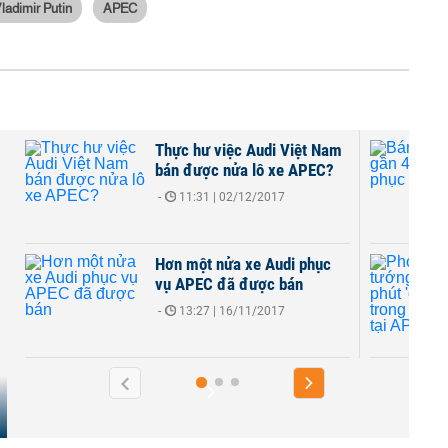
ladimir Putin
APEC
 việc Audi Việt Nam
Bán công khai gần 400
c nửa lô xe APEC?
Audi phục vụ APEC
 | 02/12/2017
THỜI SỰ
-
07:18 | 16/11/2
 nửa xe Audi phục
Phó Thủ tướng tiết lộ p
C đã được bán
'cân não' trong đàm phá
APEC
 | 16/11/2017
THỜI SỰ
-
07:54 | 14/11/2