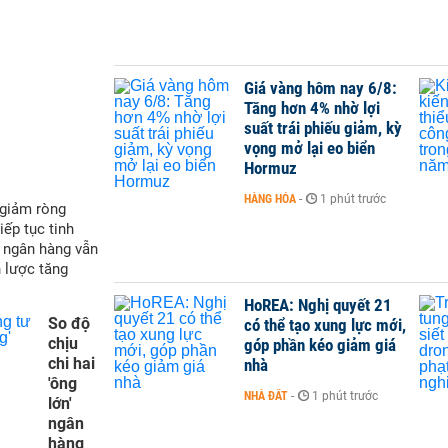
Giá vàng hôm nay 6/8:
Tăng hơn 4% nhờ lợi
suất trái phiếu giảm, kỳ
vọng mở lại eo biển
Hormuz
HÀNG HÓA
-
1 phút trước
 giảm ròng
iếp tục tinh
t ngân hàng vẫn
 lược tăng
HoREA: Nghị quyết 21
So độ
có thể tạo xung lực mới,
chịu
góp phần kéo giảm giá
chi hai
nhà
'ông
NHÀ ĐẤT
-
1 phút trước
lớn'
ngân
hàng