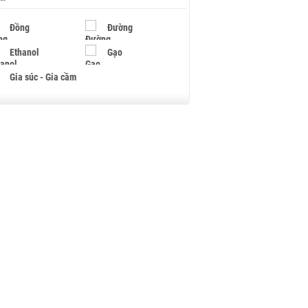
Đồng
Đường
Ethanol
Gạo
Gia súc - Gia cầm
Giấy
Gỗ
Hạt điều
Hồ tiêu - Hạt tiêu
Khí đốt
Kim loại khác
Mắc ca
Muối
Ngũ cốc
Nhựa - Hạt nhựa
Palladium
Phân bón