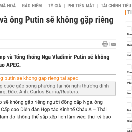
 MÃ HOÁ
BẢO HIỂM
TỶ GIÁ
PHI TIỀN MẶT
TÀI CHÍNH TIÊ
T
và ông Putin sẽ không gặp riêng
p và Tổng thống Nga Vladimir Putin sẽ không
cao APEC.
g cuộc gặp song phương tại hội nghị thượng đỉnh
g, Đức. Ảnh: Carlos Barria/Reuters.
 sẽ không gặp riêng người đồng cấp Nga, ông
lễ Cấp cao Diễn đàn Hợp tác Kinh tế Châu Á – Thái
am do không thể sắp xếp lịch làm việc, thư ký báo