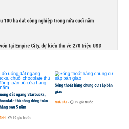
ểu 100 ha đất công nghiệp trong nửa cuối năm
vốn tại Empire City, dự kiến thu về 270 triệu USD
xung lực mới, góp phần kéo giảm giá nhà
Sóng thoát hàng chung cư sắp bàn
giao
 uống đắt ngang Starbucks,
áo tăng mạnh trong mùa World Cup, kỳ vọng hạ nhiệt
chocolate thủ công đóng toàn
NHÀ ĐẤT
-
19 giờ trước
 hàng sau 5 năm
OANH
-
19 giờ trước
ụ cá chết gần sân bay Cà Mau