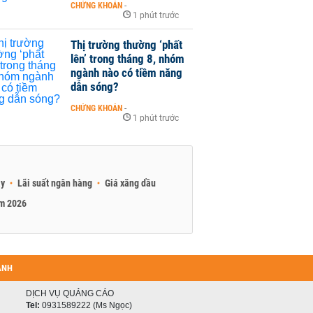
CHỨNG KHOÁN
-
1 phút trước
Thị trường thường ‘phất
lên’ trong tháng 8, nhóm
ngành nào có tiềm năng
dẫn sóng?
CHỨNG KHOÁN
-
1 phút trước
ay
Lãi suất ngân hàng
Giá xăng dầu
am 2026
ANH
DỊCH VỤ QUẢNG CÁO
Tel:
0931589222 (Ms Ngọc)