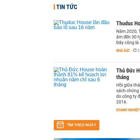
TIN TỨC
Thuduc Ho
Năm 2020, T
âm đến 30 t
Đây cũng là
NHÀ ĐẤT
-
2
Thủ Đức H
tháng
Hồi giữa th
sách chứng 
do công ty 
2016.
DOANH NGHIỆP
TÌM THEO NGÀY