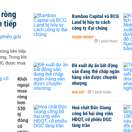
 ròng
Bamboo Capital và BCG
n tiếp
Land bị hủy tư cách
công ty đại chúng
DOANH NGHIỆP
-
1 phút trước
òng liên tiếp
ờng. Trong khi
VIC được mua
Đề xuất dự án bất động
sản đang thế chấp ngân
hàng vẫn được chuyển
Khối
nhượng
ngoại
mua
NHÀ ĐẤT
-
1 phút trước
ròng
hơn
Hoá chất Đức Giang
530
công bố hai ứng viên
tỷ
HĐQT, cổ phiếu DGC
đồng
tăng trần
cổ