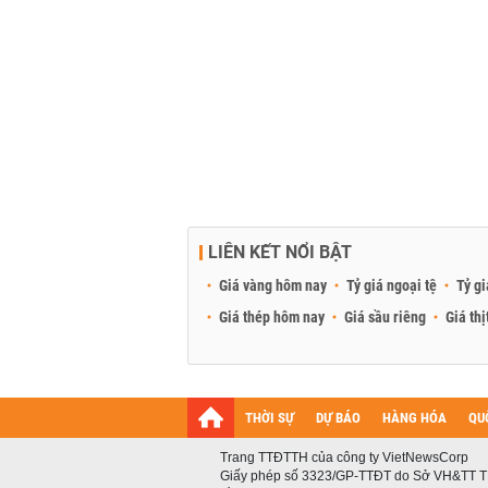
LIÊN KẾT NỔI BẬT
Giá vàng hôm nay
Tỷ giá ngoại tệ
Tỷ gi
Giá thép hôm nay
Giá sầu riêng
Giá thị
THỜI SỰ
DỰ BÁO
HÀNG HÓA
QU
Trang TTĐTTH của công ty VietNewsCorp
Giấy phép số 3323/GP-TTĐT do Sở VH&TT T