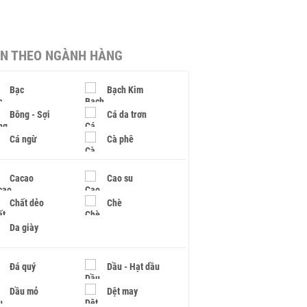
IN THEO NGÀNH HÀNG
Bạc
Bạch Kim
Bông - Sợi
Cá da trơn
Cá ngừ
Cà phê
Cacao
Cao su
Chất dẻo
Chè
Da giày
Đá quý
Dầu - Hạt dầu
Dầu mỏ
Dệt may