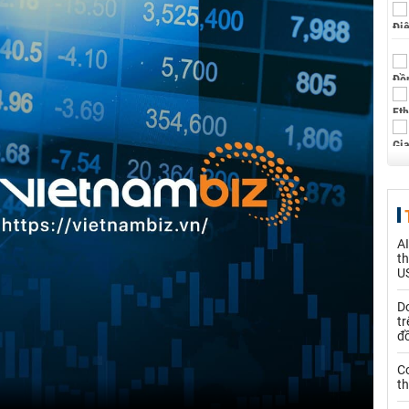
AI
th
US
D
tr
đ
C
th