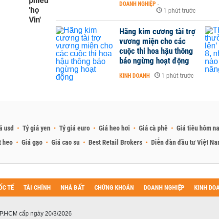
phiếu
DOANH NGHIỆP
-
'họ
1 phút trước
Vin'
Hãng kim cương tài trợ
vương miện cho các
cuộc thi hoa hậu thông
báo ngừng hoạt động
KINH DOANH
-
1 phút trước
á usd
Tỷ giá yen
Tỷ giá euro
Giá heo hơi
Giá cà phê
Giá tiêu hôm n
t heo
Giá gạo
Giá cao su
Best Retail Brokers
Diễn đàn đầu tư Việt N
ỐC TẾ
TÀI CHÍNH
NHÀ ĐẤT
CHỨNG KHOÁN
DOANH NGHIỆP
KINH DO
P.HCM cấp ngày 20/3/2026