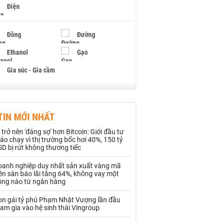
Điện
Đồng
Đường
Ethanol
Gạo
Gia súc - Gia cầm
Giấy
Gỗ
TIN MỚI NHẤT
Hạt điều
Hồ tiêu - Hạt tiêu
 trở nên 'đáng sợ' hơn Bitcoin: Giới đầu tư
Khí đốt
áo chạy vì thị trường bốc hơi 40%, 150 tỷ
D bị rút không thương tiếc
Kim loại khác
Mắc ca
oanh nghiệp duy nhất sản xuất vàng mã
ên sàn báo lãi tăng 64%, không vay một
Muối
Ngũ cốc
ồng nào từ ngân hàng
Nhựa - Hạt nhựa
on gái tỷ phú Phạm Nhật Vượng lần đầu
am gia vào hệ sinh thái Vingroup