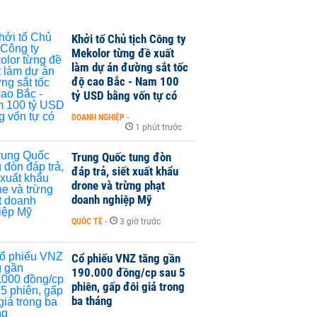
Khởi tố Chủ tịch Công ty
Mekolor từng đề xuất
làm dự án đường sắt tốc
độ cao Bắc - Nam 100
tỷ USD bằng vốn tự có
DOANH NGHIỆP
-
1 phút trước
Trung Quốc tung đòn
đáp trả, siết xuất khẩu
drone và trừng phạt
doanh nghiệp Mỹ
QUỐC TẾ
-
3 giờ trước
Cổ phiếu VNZ tăng gần
190.000 đồng/cp sau 5
phiên, gấp đôi giá trong
ba tháng