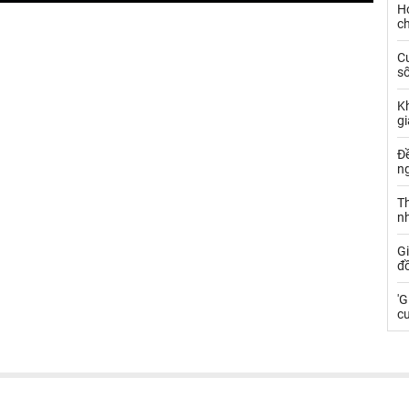
Hơ
c
C
s
Kh
gi
Đ
n
Th
n
G
đồ
'G
cư