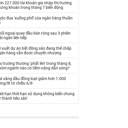
Palladium
Phân bón
n 227.000 tài khoản gia nhập thị trường
hứng khoán trong tháng 7 biến động
Rau - Củ -Quả
Sắt thép
uộc đua 'xuống phố' của ngân hàng thuần
ố
Sữa
ối ngoại quay đầu bán ròng sau 3 phiên
ải ngân liên tiếp
Than
Thức ăn chăn nuôi
ề xuất dự án bất động sản đang thế chấp
Thủy hải sản khác
Tôm
gân hàng vẫn được chuyển nhượng
Vàng
ị trường thường ‘phất lên’ trong tháng 8,
hóm ngành nào có tiềm năng dẫn sóng?
VLXD khác
Xăng dầu
iá xăng dầu đồng loạt giảm hơn 1.000
ng/lít từ chiều 6/8
Xi măng - Clynker
iới hạn thời hạn sử dụng không biến chung
 thành tiêu sản'