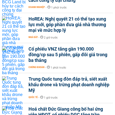
cách công ty đại chúng
DOANH NGHIỆP
-
1 phút trước
HoREA: Nghị quyết 21 có thể tạo xung
lực mới, góp phần đưa giá nhà thương
mại về mức hợp lý
NHÀ ĐẤT
-
2 giờ trước
Cổ phiếu VNZ tăng gần 190.000
đồng/cp sau 5 phiên, gấp đôi giá trong
ba tháng
CHỨNG KHOÁN
-
1 phút trước
Trung Quốc tung đòn đáp trả, siết xuất
khẩu drone và trừng phạt doanh nghiệp
Mỹ
QUỐC TẾ
-
1 giờ trước
Hoá chất Đức Giang công bố hai ứng
viên HĐQT, cổ phiếu DGC tăng trần