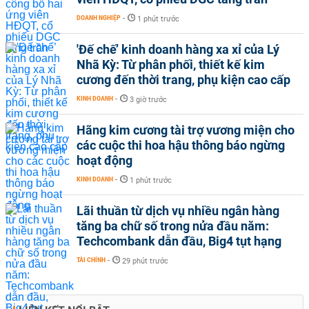
DOANH NGHIỆP
-
1 phút trước
'Đế chế’ kinh doanh hàng xa xỉ của Lý
Nhã Kỳ: Từ phân phối, thiết kế kim
cương đến thời trang, phụ kiện cao cấp
KINH DOANH
-
3 giờ trước
Hãng kim cương tài trợ vương miện cho
các cuộc thi hoa hậu thông báo ngừng
hoạt động
KINH DOANH
-
1 phút trước
Lãi thuần từ dịch vụ nhiều ngân hàng
tăng ba chữ số trong nửa đầu năm:
Techcombank dẫn đầu, Big4 tụt hạng
TÀI CHÍNH
-
29 phút trước