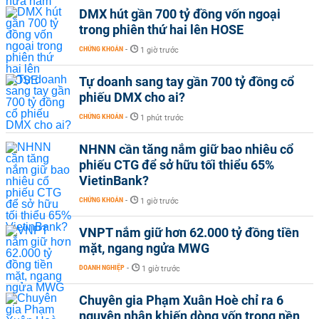
DMX hút gần 700 tỷ đồng vốn ngoại
trong phiên thứ hai lên HOSE
CHỨNG KHOÁN
-
1 giờ trước
Tự doanh sang tay gần 700 tỷ đồng cổ
phiếu DMX cho ai?
CHỨNG KHOÁN
-
1 phút trước
NHNN cần tăng nắm giữ bao nhiêu cổ
phiếu CTG để sở hữu tối thiểu 65%
VietinBank?
CHỨNG KHOÁN
-
1 giờ trước
VNPT nắm giữ hơn 62.000 tỷ đồng tiền
mặt, ngang ngửa MWG
DOANH NGHIỆP
-
1 giờ trước
Chuyên gia Phạm Xuân Hoè chỉ ra 6
nguyên nhân khiến dòng vốn trong nền