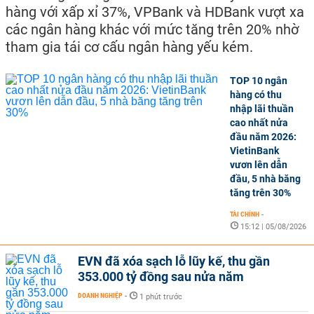
hàng với xấp xỉ 37%, VPBank và HDBank vượt xa
các ngân hàng khác với mức tăng trên 20% nhờ
tham gia tái cơ cấu ngân hàng yếu kém.
TOP 10 ngân
hàng có thu
nhập lãi thuần
cao nhất nửa
đầu năm 2026:
VietinBank
vươn lên dẫn
đầu, 5 nhà băng
tăng trên 30%
TÀI CHÍNH
-
15:12 | 05/08/2026
EVN đã xóa sạch lỗ lũy kế, thu gần
353.000 tỷ đồng sau nửa năm
DOANH NGHIỆP
-
1 phút trước