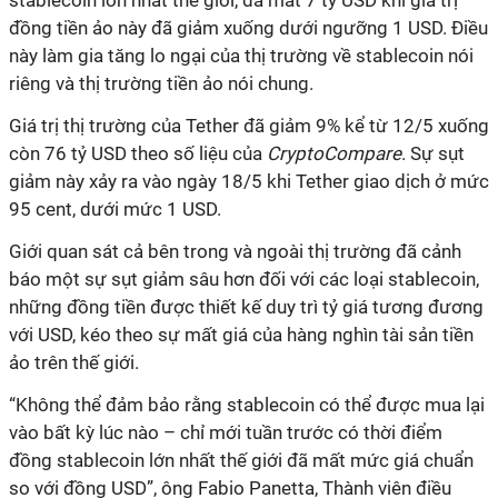
stablecoin lớn nhất thế giới, đã mất 7 tỷ USD khi giá trị
đồng tiền ảo này đã giảm xuống dưới ngưỡng 1 USD. Điều
này làm gia tăng lo ngại của thị trường về stablecoin nói
riêng và thị trường tiền ảo nói chung.
Giá trị thị trường của Tether đã giảm 9% kể từ 12/5 xuống
còn 76 tỷ USD theo số liệu của
CryptoCompare
. Sự sụt
giảm này xảy ra vào ngày 18/5 khi Tether giao dịch ở mức
95 cent, dưới mức 1 USD.
Giới quan sát cả bên trong và ngoài thị trường đã cảnh
báo một sự sụt giảm sâu hơn đối với các loại stablecoin,
những đồng tiền được thiết kế duy trì tỷ giá tương đương
với USD, kéo theo sự mất giá của hàng nghìn tài sản tiền
ảo trên thế giới.
“Không thể đảm bảo rằng stablecoin có thể được mua lại
vào bất kỳ lúc nào – chỉ mới tuần trước có thời điểm
đồng stablecoin lớn nhất thế giới đã mất mức giá chuẩn
so với đồng USD”, ông Fabio Panetta, Thành viên điều