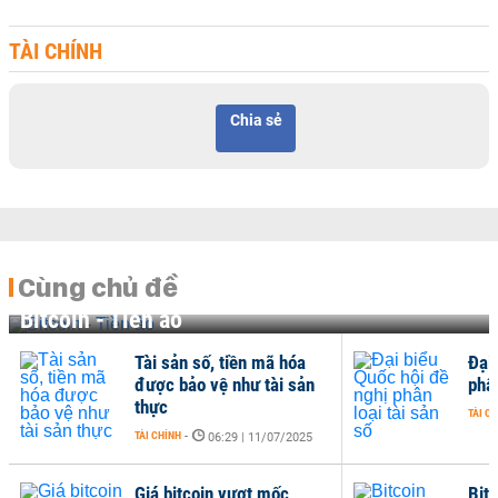
TÀI CHÍNH
Chia sẻ
Cùng chủ đề
Bitcoin - Tiền ảo
Tài sản số, tiền mã hóa
Đại
được bảo vệ như tài sản
phân
thực
TÀI C
TÀI CHÍNH
-
06:29 | 11/07/2025
Giá bitcoin vượt mốc
Bit