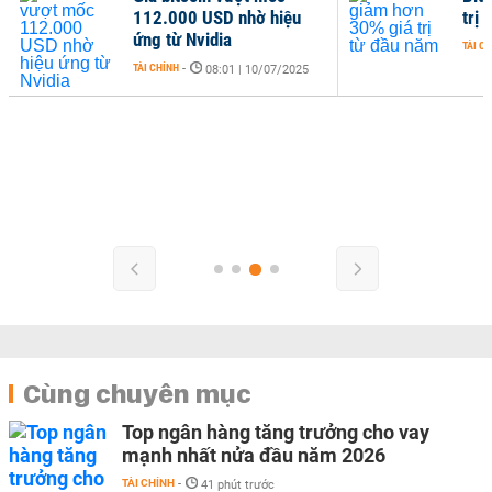
112.000 USD nhờ hiệu
trị
ứng từ Nvidia
TÀI C
TÀI CHÍNH
-
08:01 | 10/07/2025
Cùng chuyên mục
Top ngân hàng tăng trưởng cho vay
mạnh nhất nửa đầu năm 2026
TÀI CHÍNH
-
41 phút trước