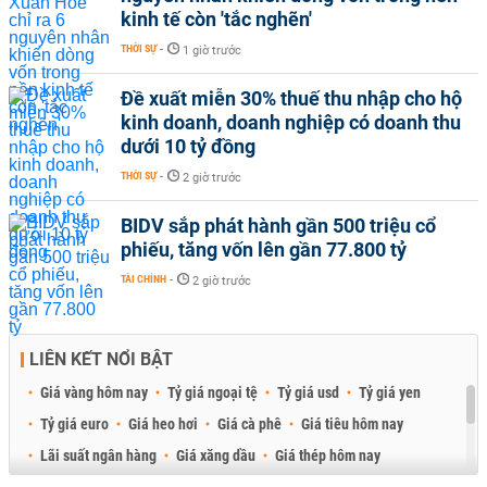
kinh tế còn 'tắc nghẽn'
THỜI SỰ
-
1 giờ trước
Đề xuất miễn 30% thuế thu nhập cho hộ
kinh doanh, doanh nghiệp có doanh thu
dưới 10 tỷ đồng
THỜI SỰ
-
2 giờ trước
BIDV sắp phát hành gần 500 triệu cổ
phiếu, tăng vốn lên gần 77.800 tỷ
TÀI CHÍNH
-
2 giờ trước
LIÊN KẾT NỔI BẬT
Giá vàng hôm nay
Tỷ giá ngoại tệ
Tỷ giá usd
Tỷ giá yen
Tỷ giá euro
Giá heo hơi
Giá cà phê
Giá tiêu hôm nay
Lãi suất ngân hàng
Giá xăng dầu
Giá thép hôm nay
Giá sầu riêng
Giá thịt heo
Giá gạo
Giá cao su