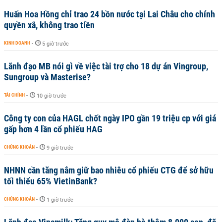
Huấn Hoa Hồng chỉ trao 24 bồn nước tại Lai Châu cho chính
quyền xã, không trao tiền
KINH DOANH
-
5 giờ trước
Lãnh đạo MB nói gì về việc tài trợ cho 18 dự án Vingroup,
Sungroup và Masterise?
TÀI CHÍNH
-
10 giờ trước
Công ty con của HAGL chốt ngày IPO gần 19 triệu cp với giá
gấp hơn 4 lần cổ phiếu HAG
CHỨNG KHOÁN
-
9 giờ trước
NHNN cần tăng nắm giữ bao nhiêu cổ phiếu CTG để sở hữu
tối thiểu 65% VietinBank?
CHỨNG KHOÁN
-
1 giờ trước