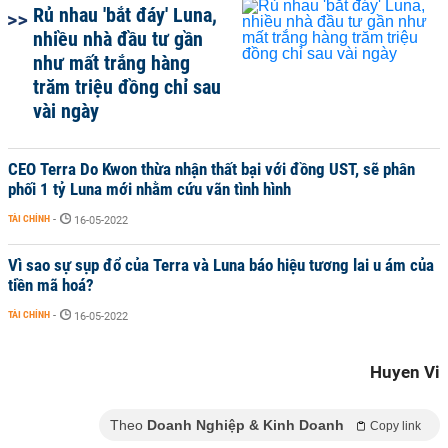
Rủ nhau 'bắt đáy' Luna,
nhiều nhà đầu tư gần
như mất trắng hàng
trăm triệu đồng chỉ sau
vài ngày
CEO Terra Do Kwon thừa nhận thất bại với đồng UST, sẽ phân
phối 1 tỷ Luna mới nhằm cứu vãn tình hình
TÀI CHÍNH
-
16-05-2022
Vì sao sự sụp đổ của Terra và Luna báo hiệu tương lai u ám của
tiền mã hoá?
TÀI CHÍNH
-
16-05-2022
Huyen Vi
Theo
Doanh Nghiệp & Kinh Doanh
Copy link