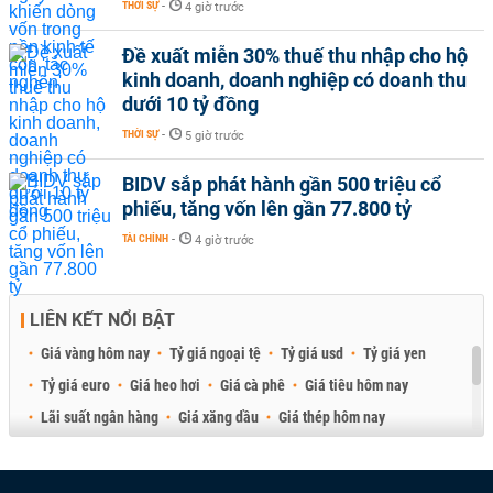
THỜI SỰ
-
4 giờ trước
Đề xuất miễn 30% thuế thu nhập cho hộ
kinh doanh, doanh nghiệp có doanh thu
dưới 10 tỷ đồng
THỜI SỰ
-
5 giờ trước
BIDV sắp phát hành gần 500 triệu cổ
phiếu, tăng vốn lên gần 77.800 tỷ
TÀI CHÍNH
-
4 giờ trước
LIÊN KẾT NỔI BẬT
Giá vàng hôm nay
Tỷ giá ngoại tệ
Tỷ giá usd
Tỷ giá yen
Tỷ giá euro
Giá heo hơi
Giá cà phê
Giá tiêu hôm nay
Lãi suất ngân hàng
Giá xăng dầu
Giá thép hôm nay
Giá sầu riêng
Giá thịt heo
Giá gạo
Giá cao su
Best Retail Brokers
Diễn đàn đầu tư Việt Nam 2026