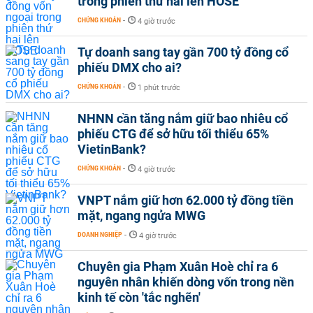
trong phiên thứ hai lên HOSE
CHỨNG KHOÁN
-
4 giờ trước
Tự doanh sang tay gần 700 tỷ đồng cổ
phiếu DMX cho ai?
CHỨNG KHOÁN
-
1 phút trước
NHNN cần tăng nắm giữ bao nhiêu cổ
phiếu CTG để sở hữu tối thiểu 65%
VietinBank?
CHỨNG KHOÁN
-
4 giờ trước
VNPT nắm giữ hơn 62.000 tỷ đồng tiền
mặt, ngang ngửa MWG
DOANH NGHIỆP
-
4 giờ trước
Chuyên gia Phạm Xuân Hoè chỉ ra 6
nguyên nhân khiến dòng vốn trong nền
kinh tế còn 'tắc nghẽn'