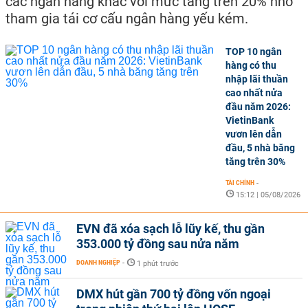
các ngân hàng khác với mức tăng trên 20% nhờ
tham gia tái cơ cấu ngân hàng yếu kém.
TOP 10 ngân
hàng có thu
nhập lãi thuần
cao nhất nửa
đầu năm 2026:
VietinBank
vươn lên dẫn
đầu, 5 nhà băng
tăng trên 30%
TÀI CHÍNH
-
15:12 | 05/08/2026
EVN đã xóa sạch lỗ lũy kế, thu gần
353.000 tỷ đồng sau nửa năm
DOANH NGHIỆP
-
1 phút trước
DMX hút gần 700 tỷ đồng vốn ngoại