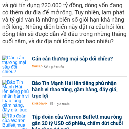
và gói tín dụng 220.000 tỷ đồng, dòng vốn đang
có thêm dư địa để mở rộng. Tuy nhiên, lạm phát
và tỷ giá vẫn là những biến số giới hạn khả năng
nới lỏng. Những diễn biến này đặt ra câu hỏi lớn:
dòng tiền sẽ được dẫn về đâu trong những tháng
cuối năm, và dư địa nới lỏng còn bao nhiêu?
Cán cân thương mại sắp đổi chiều?
THỜI SỰ
-
5 giờ trước
Bảo Tín Mạnh Hải lên tiếng phủ nhận
hành vi thao túng, găm hàng, đẩy giá,
trục lợi
KINH DOANH
-
1 giờ trước
Tập đoàn của Warren Buffett mua ròng
gần 20 tỷ USD cổ phiếu, chấm dứt chuỗi