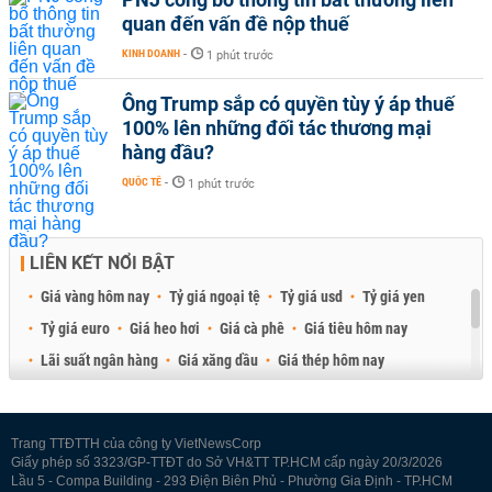
quan đến vấn đề nộp thuế
KINH DOANH
-
1 phút trước
Ông Trump sắp có quyền tùy ý áp thuế
100% lên những đối tác thương mại
hàng đầu?
QUỐC TẾ
-
1 phút trước
LIÊN KẾT NỔI BẬT
Giá vàng hôm nay
Tỷ giá ngoại tệ
Tỷ giá usd
Tỷ giá yen
Tỷ giá euro
Giá heo hơi
Giá cà phê
Giá tiêu hôm nay
Lãi suất ngân hàng
Giá xăng dầu
Giá thép hôm nay
Giá sầu riêng
Giá thịt heo
Giá gạo
Giá cao su
Best Retail Brokers
Diễn đàn đầu tư Việt Nam 2026
Trang TTĐTTH của công ty VietNewsCorp
Giấy phép số 3323/GP-TTĐT do Sở VH&TT TP.HCM cấp ngày 20/3/2026
Lầu 5 - Compa Building - 293 Điện Biên Phủ - Phường Gia Định - TP.HCM