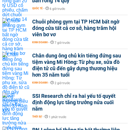
bán ròng 14 quý
QUỐC TẾ
-
6 giờ trước
Chuỗi phòng gym tại TP HCM bất ngờ
đóng cửa tất cả cơ sở, hàng trăm hội
viên bơ vơ
KINH DOANH
-
7 giờ trước
Chân dung ông chủ kín tiếng đứng sau
tiệm vàng Mi Hồng: Từ phụ xe, sửa đồ
điện tử cũ đến gây dựng thương hiệu
hơn 35 năm tuổi
KINH DOANH
-
2 giờ trước
SSI Research chỉ ra hai yếu tố quyết
định động lực tăng trưởng nửa cuối
năm
THỜI SỰ
-
1 phút trước
PNJ công bố thông tin bất thường liên