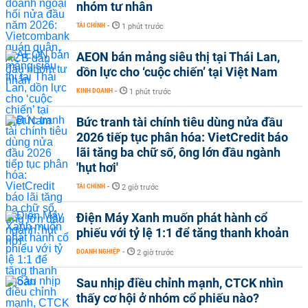
nhóm tư nhân
TÀI CHÍNH
-
1 phút trước
AEON bán mảng siêu thị tại Thái Lan,
dồn lực cho ‘cuộc chiến’ tại Việt Nam
KINH DOANH
-
1 phút trước
Bức tranh tài chính tiêu dùng nửa đầu
2026 tiếp tục phân hóa: VietCredit báo
lãi tăng ba chữ số, ông lớn đầu ngành
'hụt hơi'
TÀI CHÍNH
-
2 giờ trước
Điện Máy Xanh muốn phát hành cổ
phiếu với tỷ lệ 1:1 để tăng thanh khoản
DOANH NGHIỆP
-
2 giờ trước
Sau nhịp điều chỉnh mạnh, CTCK nhìn
thấy cơ hội ở nhóm cổ phiếu nào?