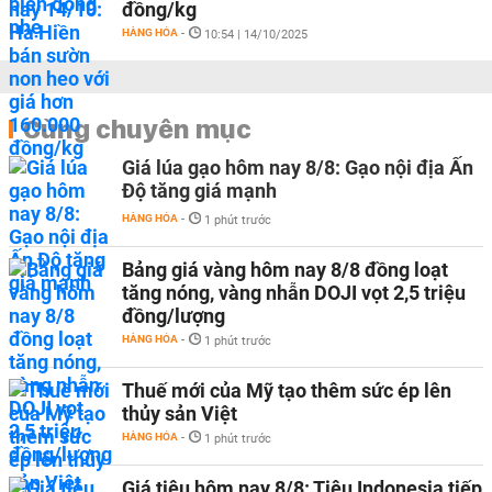
đồng/kg
HÀNG HÓA
-
10:54 | 14/10/2025
Cùng chuyên mục
Giá lúa gạo hôm nay 8/8: Gạo nội địa Ấn
Độ tăng giá mạnh
HÀNG HÓA
-
1 phút trước
Bảng giá vàng hôm nay 8/8 đồng loạt
tăng nóng, vàng nhẫn DOJI vọt 2,5 triệu
đồng/lượng
HÀNG HÓA
-
1 phút trước
Thuế mới của Mỹ tạo thêm sức ép lên
thủy sản Việt
HÀNG HÓA
-
1 phút trước
Giá tiêu hôm nay 8/8: Tiêu Indonesia tiếp