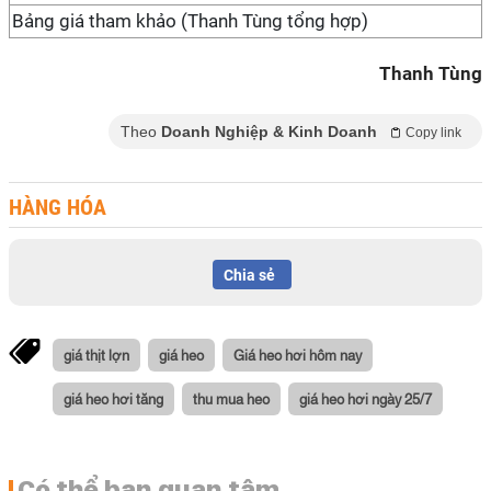
Bảng giá tham khảo (Thanh Tùng tổng hợp)
Thanh Tùng
Theo
Doanh Nghiệp & Kinh Doanh
Copy link
HÀNG HÓA
Chia sẻ
giá thịt lợn
giá heo
Giá heo hơi hôm nay
giá heo hơi tăng
thu mua heo
giá heo hơi ngày 25/7
Có thể bạn quan tâm