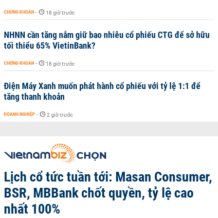
CHỨNG KHOÁN
-
18 giờ trước
NHNN cần tăng nắm giữ bao nhiêu cổ phiếu CTG để sở hữu
tối thiểu 65% VietinBank?
CHỨNG KHOÁN
-
18 giờ trước
Điện Máy Xanh muốn phát hành cổ phiếu với tỷ lệ 1:1 để
tăng thanh khoản
DOANH NGHIỆP
-
2 giờ trước
Lịch cổ tức tuần tới: Masan Consumer,
BSR, MBBank chốt quyền, tỷ lệ cao
nhất 100%