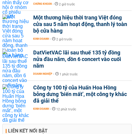
CHỨNG KHOÁN
-
2 giờ trước
Một thương hiệu thời trang Việt đóng
cửa sau 5 năm hoạt động, thanh lý toàn
bộ cửa hàng
KINH DOANH
-
2 giờ trước
DatVietVAC lãi sau thuế 135 tỷ đồng
nửa đầu năm, dồn 6 concert vào cuối
năm
DOANH NGHIỆP
-
1 phút trước
Công ty 100 tỷ của Huấn Hoa Hồng
bỗng dưng ‘biến mất’, một công ty khác
đã giải thể
KINH DOANH
-
12 phút trước
LIÊN KẾT NỔI BẬT