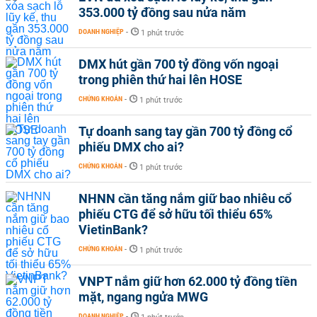
353.000 tỷ đồng sau nửa năm
DOANH NGHIỆP
-
1 phút trước
DMX hút gần 700 tỷ đồng vốn ngoại
trong phiên thứ hai lên HOSE
CHỨNG KHOÁN
-
1 phút trước
Tự doanh sang tay gần 700 tỷ đồng cổ
phiếu DMX cho ai?
CHỨNG KHOÁN
-
1 phút trước
NHNN cần tăng nắm giữ bao nhiêu cổ
phiếu CTG để sở hữu tối thiểu 65%
VietinBank?
CHỨNG KHOÁN
-
1 phút trước
VNPT nắm giữ hơn 62.000 tỷ đồng tiền
mặt, ngang ngửa MWG
DOANH NGHIỆP
-