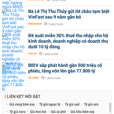
1 phút trước
Bà Lê Thị Thu Thủy gửi lời chào tạm biệt
VinFast sau 9 năm gắn bó
KINH DOANH
-
1 phút trước
Đề xuất miễn 30% thuế thu nhập cho hộ
kinh doanh, doanh nghiệp có doanh thu
dưới 10 tỷ đồng
THỜI SỰ
-
1 phút trước
BIDV sắp phát hành gần 500 triệu cổ
phiếu, tăng vốn lên gần 77.800 tỷ
TÀI CHÍNH
-
1 phút trước
LIÊN KẾT NỔI BẬT
Giá vàng hôm nay
Tỷ giá ngoại tệ
Tỷ giá usd
Tỷ giá yen
Tỷ giá euro
Giá heo hơi
Giá cà phê
Giá tiêu hôm nay