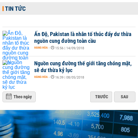
TIN TỨC
Ấn Độ, Pakistan là nhân tố thúc đẩy dư thừa
nguồn cung đường toàn cầu
HÀNG HÓA
-
15:56 | 14/09/2018
Nguồn cung đường thế giới tăng chóng mặt,
sẽ dư thừa kỷ lục
HÀNG HÓA
-
16:39 | 08/05/2018
Theo ngày
TRƯỚC
SAU