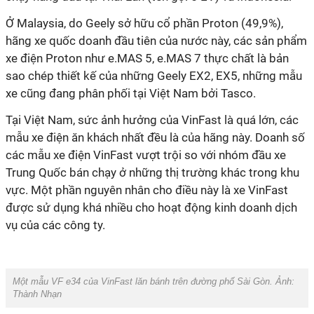
Ở Malaysia, do Geely sở hữu cổ phần Proton (49,9%),
hãng xe quốc doanh đầu tiên của nước này, các sản phẩm
xe điện Proton như e.MAS 5, e.MAS 7 thực chất là bản
sao chép thiết kế của những Geely EX2, EX5, những mẫu
xe cũng đang phân phối tại Việt Nam bởi Tasco.
Tại Việt Nam, sức ảnh hưởng của VinFast là quá lớn, các
mẫu xe điện ăn khách nhất đều là của hãng này. Doanh số
các mẫu xe điện VinFast vượt trội so với nhóm đầu xe
Trung Quốc bán chạy ở những thị trường khác trong khu
vực. Một phần nguyên nhân cho điều này là xe VinFast
được sử dụng khá nhiều cho hoạt động kinh doanh dịch
vụ của các công ty.
Một mẫu VF e34 của VinFast lăn bánh trên đường phố Sài Gòn. Ảnh:
Thành Nhạn