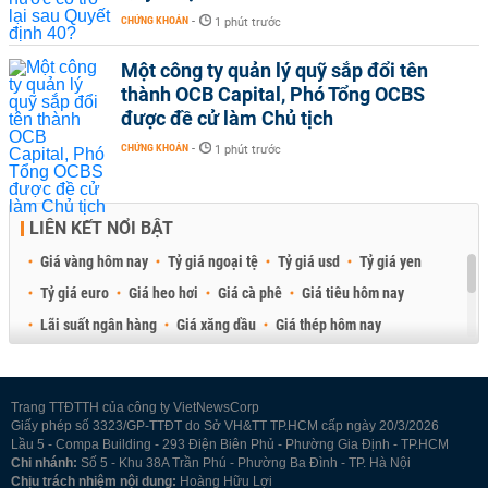
CHỨNG KHOÁN
-
1 phút trước
Một công ty quản lý quỹ sắp đổi tên
thành OCB Capital, Phó Tổng OCBS
được đề cử làm Chủ tịch
CHỨNG KHOÁN
-
1 phút trước
LIÊN KẾT NỔI BẬT
Giá vàng hôm nay
Tỷ giá ngoại tệ
Tỷ giá usd
Tỷ giá yen
Tỷ giá euro
Giá heo hơi
Giá cà phê
Giá tiêu hôm nay
Lãi suất ngân hàng
Giá xăng dầu
Giá thép hôm nay
Giá sầu riêng
Giá thịt heo
Giá gạo
Giá cao su
Best Retail Brokers
Diễn đàn đầu tư Việt Nam 2026
Trang TTĐTTH của công ty VietNewsCorp
Giấy phép số 3323/GP-TTĐT do Sở VH&TT TP.HCM cấp ngày 20/3/2026
Lầu 5 - Compa Building - 293 Điện Biên Phủ - Phường Gia Định - TP.HCM
Chi nhánh:
Số 5 - Khu 38A Trần Phú - Phường Ba Đình - TP. Hà Nội
Chịu trách nhiệm nội dung:
Hoàng Hữu Lợi