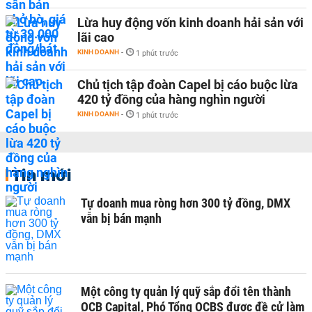
Lừa huy động vốn kinh doanh hải sản với
lãi cao
KINH DOANH
-
1 phút trước
Chủ tịch tập đoàn Capel bị cáo buộc lừa
420 tỷ đồng của hàng nghìn người
KINH DOANH
-
1 phút trước
Tin mới
Tự doanh mua ròng hơn 300 tỷ đồng, DMX
vẫn bị bán mạnh
Một công ty quản lý quỹ sắp đổi tên thành
OCB Capital, Phó Tổng OCBS được đề cử làm