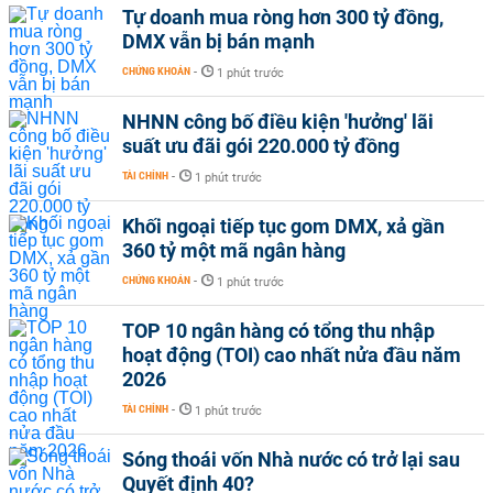
Tự doanh mua ròng hơn 300 tỷ đồng,
DMX vẫn bị bán mạnh
CHỨNG KHOÁN
-
1 phút trước
NHNN công bố điều kiện 'hưởng' lãi
suất ưu đãi gói 220.000 tỷ đồng
TÀI CHÍNH
-
1 phút trước
Khối ngoại tiếp tục gom DMX, xả gần
360 tỷ một mã ngân hàng
CHỨNG KHOÁN
-
1 phút trước
TOP 10 ngân hàng có tổng thu nhập
hoạt động (TOI) cao nhất nửa đầu năm
2026
TÀI CHÍNH
-
1 phút trước
Sóng thoái vốn Nhà nước có trở lại sau
Quyết định 40?