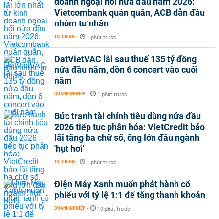
doanh ngoại hối nửa đầu năm 2026:
Vietcombank quán quân, ACB dẫn đầu
nhóm tư nhân
TÀI CHÍNH
-
1 phút trước
DatVietVAC lãi sau thuế 135 tỷ đồng
nửa đầu năm, dồn 6 concert vào cuối
năm
DOANH NGHIỆP
-
1 phút trước
Bức tranh tài chính tiêu dùng nửa đầu
2026 tiếp tục phân hóa: VietCredit báo
lãi tăng ba chữ số, ông lớn đầu ngành
'hụt hơi'
TÀI CHÍNH
-
1 phút trước
Điện Máy Xanh muốn phát hành cổ
phiếu với tỷ lệ 1:1 để tăng thanh khoản
DOANH NGHIỆP
-
10 phút trước