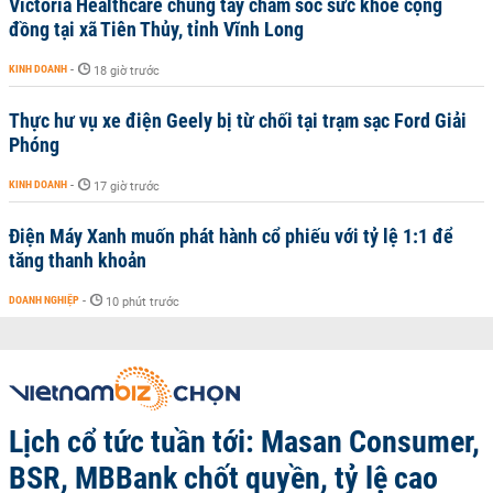
Victoria Healthcare chung tay chăm sóc sức khỏe cộng
đồng tại xã Tiên Thủy, tỉnh Vĩnh Long
KINH DOANH
-
18 giờ trước
Thực hư vụ xe điện Geely bị từ chối tại trạm sạc Ford Giải
Phóng
KINH DOANH
-
17 giờ trước
Điện Máy Xanh muốn phát hành cổ phiếu với tỷ lệ 1:1 để
tăng thanh khoản
DOANH NGHIỆP
-
10 phút trước
Lịch cổ tức tuần tới: Masan Consumer,
BSR, MBBank chốt quyền, tỷ lệ cao