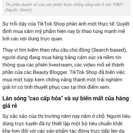
Thị phần doanh số của sản phẩm Kem chống nắng trên 4 sàn TMĐT
(Nguồn: Metric).
Sự trỗi dậy của TikTok Shop phản ánh một thực tế: Quyết
định mua sắm mỹ phẩm hiện nay bị thao túng mạnh mẽ
bởi các nội dung trực quan.
Thay vì tìm kiếm theo nhu cầu chủ động (Search-based),
người dùng đang mua hàng bằng cảm xúc và niềm tin
thông qua các phiên livestream, các video mổ xẻ thành
phần của các Beauty Blogger. TikTok Shop đã biến việc
mua một tuýp kem chống nắng thành một trải nghiệm
giải trí có tính thuyết phục cao tại thời điểm xem.
Làn sóng "cao cấp hóa" và sự biến mất của hàng
giá rẻ
Sự sắc sảo của thị trường năm nay nằm ở chỗ: Người tiêu
dùng trực tuyến đã tự thiết lập một bộ tiêu chuẩn khắt
khe hơn đối với các sản phẩm tác động trực tiếp lên da