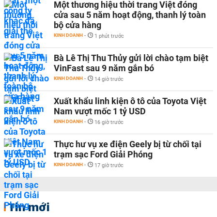
Một thương hiệu thời trang Việt đóng
cửa sau 5 năm hoạt động, thanh lý toàn
bộ cửa hàng
KINH DOANH
-
1 phút trước
Bà Lê Thị Thu Thủy gửi lời chào tạm biệt
VinFast sau 9 năm gắn bó
KINH DOANH
-
14 giờ trước
Xuất khẩu linh kiện ô tô của Toyota Việt
Nam vượt mốc 1 tỷ USD
KINH DOANH
-
16 giờ trước
Thực hư vụ xe điện Geely bị từ chối tại
trạm sạc Ford Giải Phóng
KINH DOANH
-
17 giờ trước
Tin mới