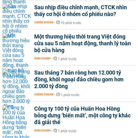
Sau nhịp điều chỉnh mạnh, CTCK nhìn
thấy cơ hội ở nhóm cổ phiếu nào?
CHỨNG KHOÁN
-
10 phút trước
Một thương hiệu thời trang Việt đóng
cửa sau 5 năm hoạt động, thanh lý toàn
bộ cửa hàng
KINH DOANH
-
1 phút trước
Sau tháng 7 bán ròng hơn 12.000 tỷ
đồng, khối ngoại đảo chiều gom hơn
2.000 tỷ đồng
CHỨNG KHOÁN
-
1 phút trước
Công ty 100 tỷ của Huấn Hoa Hồng
bỗng dưng ‘biến mất’, một công ty khác
đã giải thể
KINH DOANH
-
1 phút trước