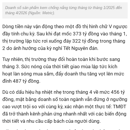
Doanh số sản phẩm kem chống nắng từng tháng từ tháng 1/2025 đến
tháng 4/2026 (Nguồn: Metric).
Dòng tiền này vận động theo một đồ thị hình chữ V ngược
đầy tính chu kỳ. Sau khi đạt mốc 373 tỷ đồng vào tháng 1,
thị trường lập tức rơi xuống đáy 322 tỷ đồng trong tháng
2 do ảnh hưởng của kỳ nghỉ Tết Nguyên đán.
Tuy nhiên, thị trường thay đổi hoàn toàn khi bước sang
tháng 3. Sức nóng của thời tiết giao mùa lập tức kích
hoạt làn sóng mua sắm, đẩy doanh thu tăng vọt lên mức
đỉnh 487 tỷ đồng.
Dù có dấu hiệu hạ nhiệt nhẹ trong tháng 4 về mức 456 tỷ
đồng, mặt bằng doanh số toàn ngành vẫn đứng ở ngưỡng
cao vượt trội so với cùng kỳ, xác nhận một thực tế: TMĐT
đã trở thành kênh phản ứng nhanh nhất với các biến động
thời tiết và nhu cầu cấp bách của người dùng.