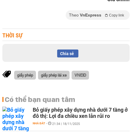
Theo
VnExpress
Copy link
THỜI SỰ
Chia sẻ
giấy phép
giấy phép lái xe
VNEID
Có thể bạn quan tâm
Bỏ giấy phép xây dựng nhà dưới 7 tầng ở
đô thị: Lợi đa chiều xen lẫn rủi ro
NHÀ ĐẤT
-
21:34 | 18/11/2025