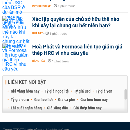
DOANH NGHIỆP
-
1 phút trước
Xác lập quyền của chủ sở hữu thế nào
khi xây lại chung cư hết niên hạn?
NHÀ ĐẤT
-
1 phút trước
Hoà Phát và Formosa liên tục giảm giá
thép HRC vì nhu cầu yếu
HÀNG HÓA
-
1 phút trước
LIÊN KẾT NỔI BẬT
Giá vàng hôm nay
Tỷ giá ngoại tệ
Tỷ giá usd
Tỷ giá yen
Tỷ giá euro
Giá heo hơi
Giá cà phê
Giá tiêu hôm nay
Lãi suất ngân hàng
Giá xăng dầu
Giá thép hôm nay
Giá sầu riêng
Giá thịt heo
Giá gạo
Giá cao su
Best Retail Brokers
Diễn đàn đầu tư Việt Nam 2026