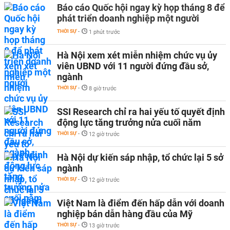
Báo cáo Quốc hội ngay kỳ họp tháng 8 để
phát triển doanh nghiệp một người
THỜI SỰ
-
1 phút trước
Hà Nội xem xét miễn nhiệm chức vụ ủy
viên UBND với 11 người đứng đầu sở,
ngành
THỜI SỰ
-
8 giờ trước
SSI Research chỉ ra hai yếu tố quyết định
động lực tăng trưởng nửa cuối năm
THỜI SỰ
-
12 giờ trước
Hà Nội dự kiến sáp nhập, tổ chức lại 5 sở
ngành
THỜI SỰ
-
12 giờ trước
Việt Nam là điểm đến hấp dẫn với doanh
nghiệp bán dẫn hàng đầu của Mỹ
THỜI SỰ
-
13 giờ trước