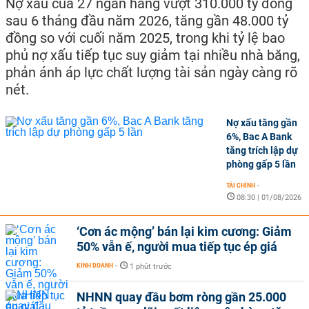
Nợ xấu của 27 ngân hàng vượt 310.000 tỷ đồng
sau 6 tháng đầu năm 2026, tăng gần 48.000 tỷ
đồng so với cuối năm 2025, trong khi tỷ lệ bao
phủ nợ xấu tiếp tục suy giảm tại nhiều nhà băng,
phản ánh áp lực chất lượng tài sản ngày càng rõ
nét.
Nợ xấu tăng gần
6%, Bac A Bank
tăng trích lập dự
phòng gấp 5 lần
TÀI CHÍNH
-
08:30 | 01/08/2026
‘Cơn ác mộng’ bán lại kim cương: Giảm
50% vẫn ế, người mua tiếp tục ép giá
KINH DOANH
-
1 phút trước
NHNN quay đầu bơm ròng gần 25.000