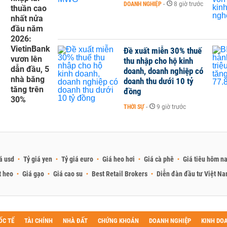
DOANH NGHIỆP
-
8 giờ trước
thuần cao
nhất nửa
đầu năm
2026:
VietinBank
Đề xuất miễn 30% thuế
vươn lên
thu nhập cho hộ kinh
dẫn đầu, 5
doanh, doanh nghiệp có
nhà băng
doanh thu dưới 10 tỷ
tăng trên
đồng
30%
THỜI SỰ
-
9 giờ trước
á usd
Tỷ giá yen
Tỷ giá euro
Giá heo hơi
Giá cà phê
Giá tiêu hôm n
t heo
Giá gạo
Giá cao su
Best Retail Brokers
Diễn đàn đầu tư Việt N
ỐC TẾ
TÀI CHÍNH
NHÀ ĐẤT
CHỨNG KHOÁN
DOANH NGHIỆP
KINH DO