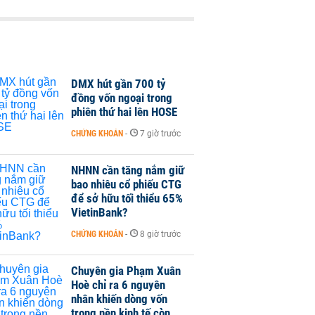
DMX hút gần 700 tỷ
đồng vốn ngoại trong
phiên thứ hai lên HOSE
CHỨNG KHOÁN
-
7 giờ trước
NHNN cần tăng nắm giữ
bao nhiêu cổ phiếu CTG
để sở hữu tối thiểu 65%
VietinBank?
CHỨNG KHOÁN
-
8 giờ trước
Chuyên gia Phạm Xuân
Hoè chỉ ra 6 nguyên
nhân khiến dòng vốn
trong nền kinh tế còn