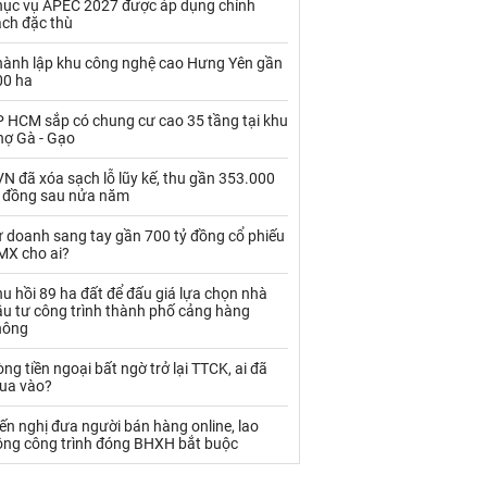
hục vụ APEC 2027 được áp dụng chính
Palladium
Phân bón
ách đặc thù
Rau - Củ -Quả
Sắt thép
hành lập khu công nghệ cao Hưng Yên gần
00 ha
Sữa
P HCM sắp có chung cư cao 35 tầng tại khu
hợ Gà - Gạo
Than
Thức ăn chăn nuôi
N đã xóa sạch lỗ lũy kế, thu gần 353.000
Thủy hải sản khác
Tôm
ỷ đồng sau nửa năm
Vàng
ự doanh sang tay gần 700 tỷ đồng cổ phiếu
MX cho ai?
VLXD khác
Xăng dầu
u hồi 89 ha đất để đấu giá lựa chọn nhà
ầu tư công trình thành phố cảng hàng
hông
Xi măng - Clynker
ng tiền ngoại bất ngờ trở lại TTCK, ai đã
ua vào?
ến nghị đưa người bán hàng online, lao
ộng công trình đóng BHXH bắt buộc