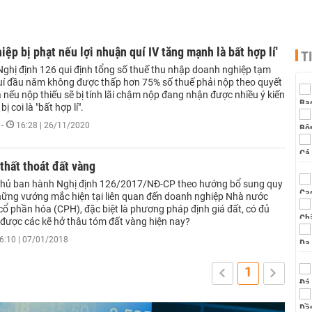
iệp bị phạt nếu lợi nhuận quí IV tăng mạnh là bất hợp lí'
T
Nghị định 126 qui định tổng số thuế thu nhập doanh nghiệp tạm
uí đầu năm không được thấp hơn 75% số thuế phải nộp theo quyết
nếu nộp thiếu sẽ bị tính lãi chậm nộp đang nhận được nhiều ý kiến
bị coi là "bất hợp lí".
-
16:28 | 26/11/2020
 thất thoát đất vàng
phủ ban hành Nghị định 126/2017/NĐ-CP theo hướng bổ sung quy
những vướng mắc hiện tại liên quan đến doanh nghiệp Nhà nước
cổ phần hóa (CPH), đặc biệt là phương pháp định giá đất, có đủ
 được các kẽ hở thâu tóm đất vàng hiện nay?
6:10 | 07/01/2018
1