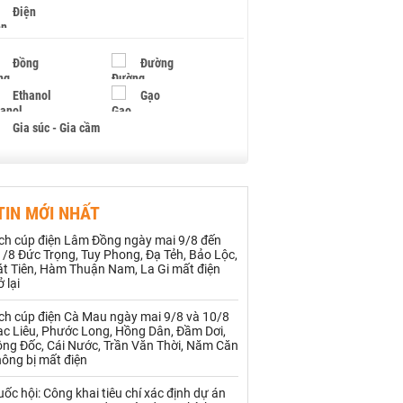
Điện
Đồng
Đường
Ethanol
Gạo
Gia súc - Gia cầm
Giấy
Gỗ
TIN MỚI NHẤT
Hạt điều
Hồ tiêu - Hạt tiêu
ịch cúp điện Lâm Đồng ngày mai 9/8 đến
Khí đốt
/8 Đức Trọng, Tuy Phong, Đạ Tẻh, Bảo Lộc,
át Tiên, Hàm Thuận Nam, La Gi mất điện
ở lại
Kim loại khác
Mắc ca
ịch cúp điện Cà Mau ngày mai 9/8 và 10/8
Muối
Ngũ cốc
ạc Liêu, Phước Long, Hồng Dân, Đầm Dơi,
ông Đốc, Cái Nước, Trần Văn Thời, Năm Căn
ông bị mất điện
Nhựa - Hạt nhựa
ốc hội: Công khai tiêu chí xác định dự án