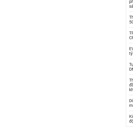
p
s
T
5
T
C
EV
t
T
D
Th
đ
k
Dò
m
Ki
đ