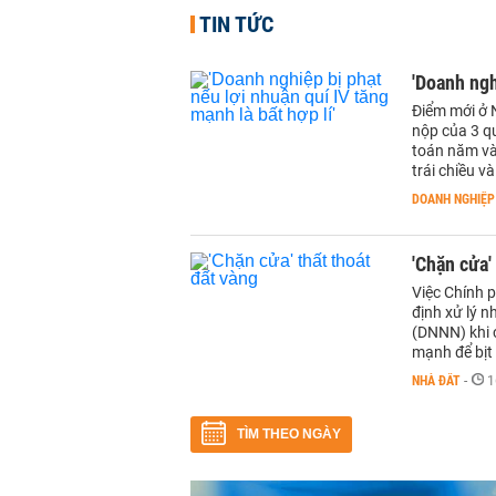
TIN TỨC
'Doanh ngh
Điểm mới ở 
nộp của 3 q
toán năm và 
trái chiều và 
DOANH NGHIỆP
'Chặn cửa'
Việc Chính 
định xử lý 
(DNNN) khi 
mạnh để bịt
NHÀ ĐẤT
-
1
TÌM THEO NGÀY