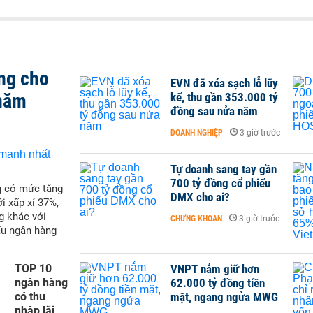
ng cho
EVN đã xóa sạch lỗ lũy
 năm
kế, thu gần 353.000 tỷ
đồng sau nửa năm
DOANH NGHIỆP
-
3 giờ trước
Tự doanh sang tay gần
700 tỷ đồng cổ phiếu
g có mức tăng
DMX cho ai?
i xấp xỉ 37%,
g khác với
CHỨNG KHOÁN
-
3 giờ trước
ấu ngân hàng
TOP 10
VNPT nắm giữ hơn
ngân hàng
62.000 tỷ đồng tiền
có thu
mặt, ngang ngửa MWG
nhập lãi