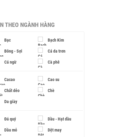
IN THEO NGÀNH HÀNG
Bạc
Bạch Kim
Bông - Sợi
Cá da trơn
Cá ngừ
Cà phê
Cacao
Cao su
Chất dẻo
Chè
Da giày
Đá quý
Dầu - Hạt dầu
Dầu mỏ
Dệt may