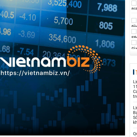
L
11
C
tr
L
B
S
kh
Qu