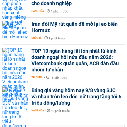
cho doanh nghiệp
HÀNG HÓA
-
1 phút trước
Iran đòi Mỹ rút quân để mở lại eo biển
Hormuz
QUỐC TẾ
-
1 phút trước
TOP 10 ngân hàng lãi lớn nhất từ kinh
doanh ngoại hối nửa đầu năm 2026:
Vietcombank quán quân, ACB dẫn đầu
nhóm tư nhân
TÀI CHÍNH
-
16 giờ trước
Bảng giá vàng hôm nay 9/8 vàng SJC
và nhẫn tròn leo dốc, nữ trang tăng tới 6
triệu đồng/lượng
HÀNG HÓA
-
30 phút trước