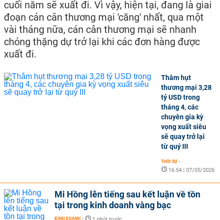
cuối năm sẽ xuất đi. Vì vậy, hiện tại, đang là giai
đoạn cán cân thương mại 'căng' nhất, qua một
vài tháng nữa, cán cân thương mại sẽ nhanh
chóng thặng dự trở lại khi các đơn hàng được
xuất đi.
Thâm hụt
thương mại 3,28
tỷ USD trong
tháng 4, các
chuyên gia kỳ
vọng xuất siêu
sẽ quay trở lại
từ quý III
THỜI SỰ
-
16:54 | 07/05/2026
Mi Hồng lên tiếng sau kết luận về tồn
tại trong kinh doanh vàng bạc
KINH DOANH
-
1 phút trước