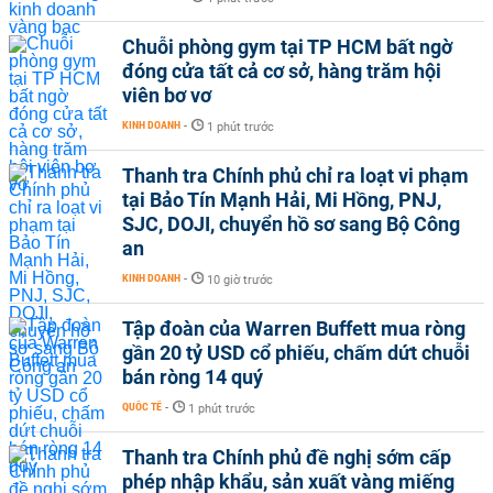
Chuỗi phòng gym tại TP HCM bất ngờ
đóng cửa tất cả cơ sở, hàng trăm hội
viên bơ vơ
KINH DOANH
-
1 phút trước
Thanh tra Chính phủ chỉ ra loạt vi phạm
tại Bảo Tín Mạnh Hải, Mi Hồng, PNJ,
SJC, DOJI, chuyển hồ sơ sang Bộ Công
an
KINH DOANH
-
10 giờ trước
Tập đoàn của Warren Buffett mua ròng
gần 20 tỷ USD cổ phiếu, chấm dứt chuỗi
bán ròng 14 quý
QUỐC TẾ
-
1 phút trước
Thanh tra Chính phủ đề nghị sớm cấp
phép nhập khẩu, sản xuất vàng miếng