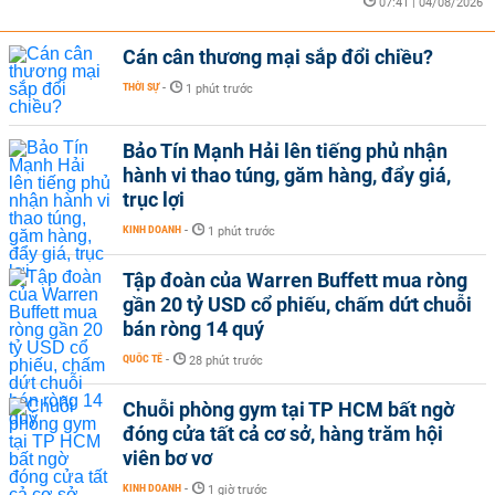
07:41 | 04/08/2026
Cán cân thương mại sắp đổi chiều?
THỜI SỰ
-
1 phút trước
Bảo Tín Mạnh Hải lên tiếng phủ nhận
hành vi thao túng, găm hàng, đẩy giá,
trục lợi
KINH DOANH
-
1 phút trước
Tập đoàn của Warren Buffett mua ròng
gần 20 tỷ USD cổ phiếu, chấm dứt chuỗi
bán ròng 14 quý
QUỐC TẾ
-
28 phút trước
Chuỗi phòng gym tại TP HCM bất ngờ
đóng cửa tất cả cơ sở, hàng trăm hội
viên bơ vơ
KINH DOANH
-
1 giờ trước