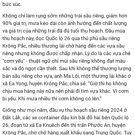
bức xúc.
Không chỉ làm rụng sớm những trái sầu riêng, giảm hơn
90% giá trị, mưa kéo dài còn ảnh hưởng đến chất lượng
và giá trị của những trái đã đủ tuổi thu hoạch. Đầu mùa
thu hoạch này, dọc Quốc lộ 26 qua thủ phủ sầu riêng
Krông Pắc, nhiều thương lái chở hàng đến các vựa sầu
riêng nhưng không được chấp nhận. Lý do là các vựa chê
"cơm yếu" - thuật ngữ chỉ múi sầu riêng không đạt màu
sắc và độ ngọt cần thiết. Sau khi không thể thương lượng
bán sầu riêng cho vựa, anh Ma Lôi, một thương lái khác ở
xã Ea Yong, huyện Krông Pắc, chia sẻ: “Giờ thì họ không
chịu mua hàng này nữa nên phải đi tìm vựa khác. Vì cơm
bị yếu. Khi mưa nhiều thì cơm không có lên.”
Giống như mọi năm, đầu vụ thu hoạch sầu riêng 2024 ở
Đắk Lắk, các xe container đậu kín bãi đỗ hai bên Quốc lộ
26, đoạn từ xã Ea Knuêch đến thị trấn Phước An, huyện
Krông Pắc, chờ chở hàng xuất khẩu sang Trung Quốc. Tuy