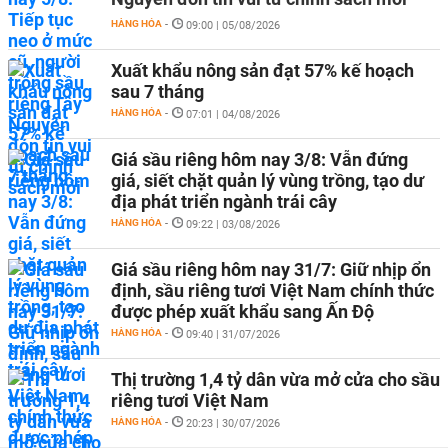
HÀNG HÓA
-
09:00 | 05/08/2026
Xuất khẩu nông sản đạt 57% kế hoạch
sau 7 tháng
HÀNG HÓA
-
07:01 | 04/08/2026
Giá sầu riêng hôm nay 3/8: Vẫn đứng
giá, siết chặt quản lý vùng trồng, tạo dư
địa phát triển ngành trái cây
HÀNG HÓA
-
09:22 | 03/08/2026
Giá sầu riêng hôm nay 31/7: Giữ nhịp ổn
định, sầu riêng tươi Việt Nam chính thức
được phép xuất khẩu sang Ấn Độ
HÀNG HÓA
-
09:40 | 31/07/2026
Thị trường 1,4 tỷ dân vừa mở cửa cho sầu
riêng tươi Việt Nam
HÀNG HÓA
-
20:23 | 30/07/2026