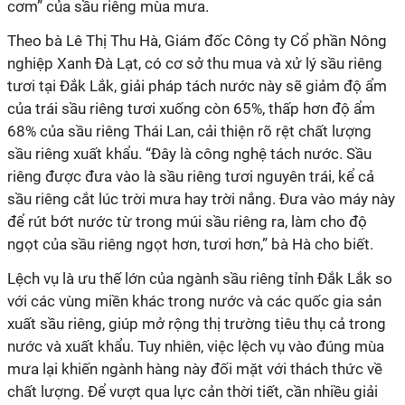
cơm” của sầu riêng mùa mưa.
Theo bà Lê Thị Thu Hà, Giám đốc Công ty Cổ phần Nông
nghiệp Xanh Đà Lạt, có cơ sở thu mua và xử lý sầu riêng
tươi tại Đắk Lắk, giải pháp tách nước này sẽ giảm độ ẩm
của trái sầu riêng tươi xuống còn 65%, thấp hơn độ ẩm
68% của sầu riêng Thái Lan, cải thiện rõ rệt chất lượng
sầu riêng xuất khẩu. “Đây là công nghệ tách nước. Sầu
riêng được đưa vào là sầu riêng tươi nguyên trái, kể cả
sầu riêng cắt lúc trời mưa hay trời nắng. Đưa vào máy này
để rút bớt nước từ trong múi sầu riêng ra, làm cho độ
ngọt của sầu riêng ngọt hơn, tươi hơn,” bà Hà cho biết.
Lệch vụ là ưu thế lớn của ngành sầu riêng tỉnh Đắk Lắk so
với các vùng miền khác trong nước và các quốc gia sản
xuất sầu riêng, giúp mở rộng thị trường tiêu thụ cả trong
nước và xuất khẩu. Tuy nhiên, việc lệch vụ vào đúng mùa
mưa lại khiến ngành hàng này đối mặt với thách thức về
chất lượng. Để vượt qua lực cản thời tiết, cần nhiều giải