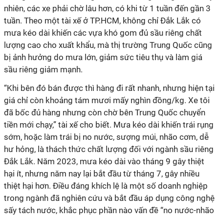
nhiên, các xe phải chờ lâu hơn, có khi từ 1 tuần đến gần 3
tuần. Theo một tài xế ở TP.HCM, không chỉ Đắk Lắk có
mưa kéo dài khiến các vựa khó gom đủ sầu riêng chất
lượng cao cho xuất khẩu, mà thị trường Trung Quốc cũng
bị ảnh hưởng do mưa lớn, giảm sức tiêu thụ và làm giá
sầu riêng giảm mạnh.
“Khi bên đó bán được thì hàng đi rất nhanh, nhưng hiện tại
giá chỉ còn khoảng tám mươi mấy nghìn đồng/kg. Xe tôi
đã bốc đủ hàng nhưng còn chờ bên Trung Quốc chuyển
tiền mới chạy,” tài xế cho biết. Mưa kéo dài khiến trái rụng
sớm, hoặc làm trái bị no nước, sượng múi, nhão cơm, dễ
hư hỏng, là thách thức chất lượng đối với ngành sầu riêng
Đắk Lắk. Năm 2023, mưa kéo dài vào tháng 9 gây thiệt
hại ít, nhưng năm nay lại bắt đầu từ tháng 7, gây nhiều
thiệt hại hơn. Điều đáng khích lệ là một số doanh nghiệp
trong ngành đã nghiên cứu và bắt đầu áp dụng công nghệ
sấy tách nước, khắc phục phần nào vấn đề “no nước-nhão