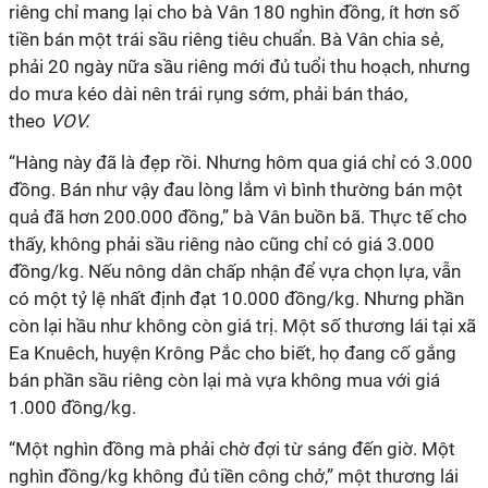
riêng chỉ mang lại cho bà Vân 180 nghìn đồng, ít hơn số
tiền bán một trái sầu riêng tiêu chuẩn. Bà Vân chia sẻ,
phải 20 ngày nữa sầu riêng mới đủ tuổi thu hoạch, nhưng
do mưa kéo dài nên trái rụng sớm, phải bán tháo,
theo
VOV.
“Hàng này đã là đẹp rồi. Nhưng hôm qua giá chỉ có 3.000
đồng. Bán như vậy đau lòng lắm vì bình thường bán một
quả đã hơn 200.000 đồng,” bà Vân buồn bã. Thực tế cho
thấy, không phải sầu riêng nào cũng chỉ có giá 3.000
đồng/kg. Nếu nông dân chấp nhận để vựa chọn lựa, vẫn
có một tỷ lệ nhất định đạt 10.000 đồng/kg. Nhưng phần
còn lại hầu như không còn giá trị. Một số thương lái tại xã
Ea Knuêch, huyện Krông Pắc cho biết, họ đang cố gắng
bán phần sầu riêng còn lại mà vựa không mua với giá
1.000 đồng/kg.
“Một nghìn đồng mà phải chờ đợi từ sáng đến giờ. Một
nghìn đồng/kg không đủ tiền công chở,” một thương lái