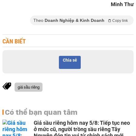
Minh Thư
Theo
Doanh Nghiệp & Kinh Doanh
Copy link
CẦN BIẾT
Chia sẻ
giá sầu riêng
Có thể bạn quan tâm
Giá sầu riêng hôm nay 5/8: Tiếp tục neo
ở mức cũ, người trồng sầu riêng Tây
Nguyên đón tin vui từ chính sách mới