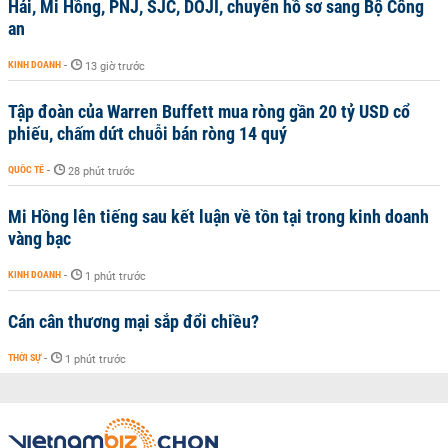
Hải, Mi Hồng, PNJ, SJC, DOJI, chuyển hồ sơ sang Bộ Công
an
KINH DOANH
-
13 giờ trước
Tập đoàn của Warren Buffett mua ròng gần 20 tỷ USD cổ
phiếu, chấm dứt chuỗi bán ròng 14 quý
QUỐC TẾ
-
28 phút trước
Mi Hồng lên tiếng sau kết luận về tồn tại trong kinh doanh
vàng bạc
KINH DOANH
-
1 phút trước
Cán cân thương mại sắp đổi chiều?
THỜI SỰ
-
1 phút trước