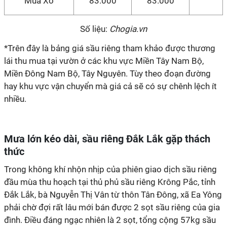
Mua Xô
83.000
83.000
Số liệu:
Chogia.vn
*Trên đây là bảng giá sầu riêng tham khảo được thương
lái thu mua tại vườn ở các khu vực Miền Tây Nam Bộ,
Miền Đông Nam Bộ, Tây Nguyên. Tùy theo đoạn đường
hay khu vực vận chuyển mà giá cả sẽ có sự chênh lệch ít
nhiều.
Mưa lớn kéo dài, sầu riêng Đắk Lắk gặp thách
thức
Trong không khí nhộn nhịp của phiên giao dịch sầu riêng
đầu mùa thu hoạch tại thủ phủ sầu riêng Krông Pắc, tỉnh
Đắk Lắk, bà Nguyễn Thị Vân từ thôn Tân Đông, xã Ea Yông
phải chờ đợi rất lâu mới bán được 2 sọt sầu riêng của gia
đình. Điều đáng ngạc nhiên là 2 sọt, tổng cộng 57kg sầu