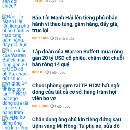
THỜI SỰ
-
4 giờ trước
Bảo Tín Mạnh Hải lên tiếng phủ nhận
hành vi thao túng, găm hàng, đẩy giá,
trục lợi
KINH DOANH
-
25 phút trước
Tập đoàn của Warren Buffett mua ròng
gần 20 tỷ USD cổ phiếu, chấm dứt chuỗi
bán ròng 14 quý
QUỐC TẾ
-
6 giờ trước
Chuỗi phòng gym tại TP HCM bất ngờ
đóng cửa tất cả cơ sở, hàng trăm hội
viên bơ vơ
KINH DOANH
-
7 giờ trước
Chân dung ông chủ kín tiếng đứng sau
tiệm vàng Mi Hồng: Từ phụ xe, sửa đồ