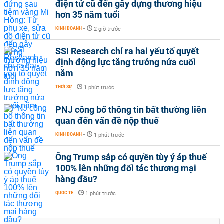
điện tử cũ đến gây dựng thương hiệu
hơn 35 năm tuổi
KINH DOANH
-
2 giờ trước
SSI Research chỉ ra hai yếu tố quyết
định động lực tăng trưởng nửa cuối
năm
THỜI SỰ
-
1 phút trước
PNJ công bố thông tin bất thường liên
quan đến vấn đề nộp thuế
KINH DOANH
-
1 phút trước
Ông Trump sắp có quyền tùy ý áp thuế
100% lên những đối tác thương mại
hàng đầu?
QUỐC TẾ
-
1 phút trước