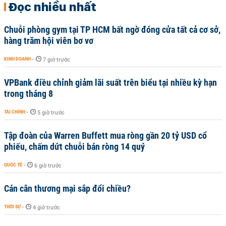
Đọc nhiều nhất
Chuỗi phòng gym tại TP HCM bất ngờ đóng cửa tất cả cơ sở,
hàng trăm hội viên bơ vơ
KINH DOANH
-
7 giờ trước
VPBank điều chỉnh giảm lãi suất trên biểu tại nhiều kỳ hạn
trong tháng 8
TÀI CHÍNH
-
5 giờ trước
Tập đoàn của Warren Buffett mua ròng gần 20 tỷ USD cổ
phiếu, chấm dứt chuỗi bán ròng 14 quý
QUỐC TẾ
-
6 giờ trước
Cán cân thương mại sắp đổi chiều?
THỜI SỰ
-
4 giờ trước