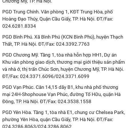
Chương Mỹ, TP. Hà Nội.
PGD Trung Chính. Văn phòng 1, KĐT Trung Hòa, phố
Hoàng Đạo Thúy, Quận Cầu Giấy, TP. Hà Nội. ĐT/Fax:
024.6281.8334
PGD Bình Phú. Xã Bình Phú (KCN Bình Phú), huyện Thạch
Thất, TP. Hà Nội. ĐT/Fax: 024.3392.7763
PGD Chương Mỹ. Tầng 1, tòa nhà hỗn hợp HH1, Dự án
Khu văn phòng giao dịch, thương mại giới thiệu sản phẩm
và nhà ở, thị trấn Chúc Sơn, huyện Chương Mỹ, TP. Hà Nội.
ĐT/Fax: 024.3371.6096/024.3371.6099
PGD Vạn Phúc. Căn 14,15 dãy B1, khu nhà phố thương
mại 24H-Shophouse Vạn Phúc, đường Tố Hữu, quận Hà
Đông, TP. Hà Nội. ĐT/Fax: 024.3538.1558
PGD Yên Hòa. Tầng 1, tòa nhà E1, chung cư Chelsea Park,
phường Yên Hòa, quận Cầu Giấy, TP. Hà Nội. ĐT/Fax:
024.3286.8063/024.3286.8062