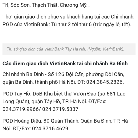
Trì, Sóc Sơn, Thạch Thất, Chương Mỹ…
Thời gian giao dịch phục vụ khách hàng tại các Chi nhánh,
PGD của VietinBank: Từ thứ 2 tới thứ 6 (trừ ngày lễ, tết).
Trụ sở giao dịch của VietinBank Tây Hà Nội. (Nguồn: VietinBank).
Các điểm giao dịch VietinBank tại chi nhánh Ba Đình
Chi nhánh Ba Đình - Số 126 Đội Cấn, phường Đội Cấn,
quận Ba Đình, thành phố Hà Nội. ĐT: 024.3845.2826.
PGD Tây Hồ. D5B Khu biệt thự Vườn Đào (số 681 Lạc
Long Quân), quận Tây Hồ, TP. Hà Nội. ĐT/Fax:
024.3719.9966/ 024.3719.5337
PGD Hoàng Diệu. 80 Quán Thánh, Quận Ba Đình, TP. Hà
Nội. ĐT/Fax: 024.3716.4629