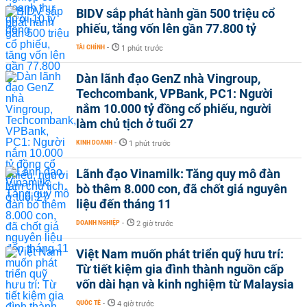
BIDV sắp phát hành gần 500 triệu cổ
phiếu, tăng vốn lên gần 77.800 tỷ
TÀI CHÍNH
-
1 phút trước
Dàn lãnh đạo GenZ nhà Vingroup,
Techcombank, VPBank, PC1: Người
nắm 10.000 tỷ đồng cổ phiếu, người
làm chủ tịch ở tuổi 27
KINH DOANH
-
1 phút trước
Lãnh đạo Vinamilk: Tăng quy mô đàn
bò thêm 8.000 con, đã chốt giá nguyên
liệu đến tháng 11
DOANH NGHIỆP
-
2 giờ trước
Việt Nam muốn phát triển quỹ hưu trí:
Từ tiết kiệm gia đình thành nguồn cấp
vốn dài hạn và kinh nghiệm từ Malaysia
QUỐC TẾ
-
4 giờ trước