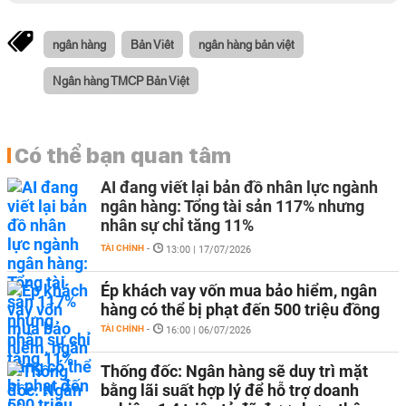
ngân hàng
Bản Viêt
ngân hàng bản việt
Ngân hàng TMCP Bản Việt
Có thể bạn quan tâm
AI đang viết lại bản đồ nhân lực ngành
ngân hàng: Tổng tài sản 117% nhưng
nhân sự chỉ tăng 11%
TÀI CHÍNH
-
13:00 | 17/07/2026
Ép khách vay vốn mua bảo hiểm, ngân
hàng có thể bị phạt đến 500 triệu đồng
TÀI CHÍNH
-
16:00 | 06/07/2026
Thống đốc: Ngân hàng sẽ duy trì mặt
bằng lãi suất hợp lý để hỗ trợ doanh