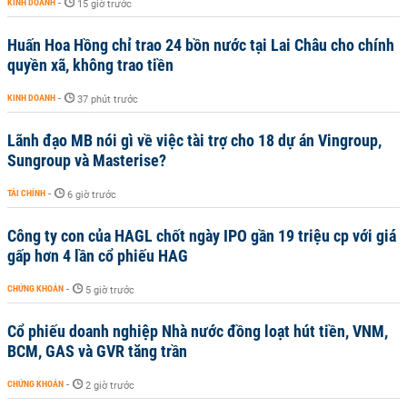
KINH DOANH
-
15 giờ trước
Huấn Hoa Hồng chỉ trao 24 bồn nước tại Lai Châu cho chính
quyền xã, không trao tiền
KINH DOANH
-
37 phút trước
Lãnh đạo MB nói gì về việc tài trợ cho 18 dự án Vingroup,
Sungroup và Masterise?
TÀI CHÍNH
-
6 giờ trước
Công ty con của HAGL chốt ngày IPO gần 19 triệu cp với giá
gấp hơn 4 lần cổ phiếu HAG
CHỨNG KHOÁN
-
5 giờ trước
Cổ phiếu doanh nghiệp Nhà nước đồng loạt hút tiền, VNM,
BCM, GAS và GVR tăng trần
CHỨNG KHOÁN
-
2 giờ trước