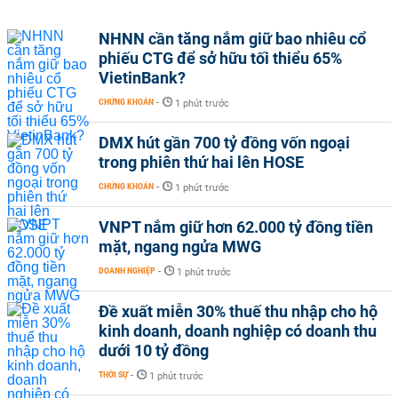
NHNN cần tăng nắm giữ bao nhiêu cổ
phiếu CTG để sở hữu tối thiểu 65%
VietinBank?
CHỨNG KHOÁN
-
1 phút trước
DMX hút gần 700 tỷ đồng vốn ngoại
trong phiên thứ hai lên HOSE
CHỨNG KHOÁN
-
1 phút trước
VNPT nắm giữ hơn 62.000 tỷ đồng tiền
mặt, ngang ngửa MWG
DOANH NGHIỆP
-
1 phút trước
Đề xuất miễn 30% thuế thu nhập cho hộ
kinh doanh, doanh nghiệp có doanh thu
dưới 10 tỷ đồng
THỜI SỰ
-
1 phút trước