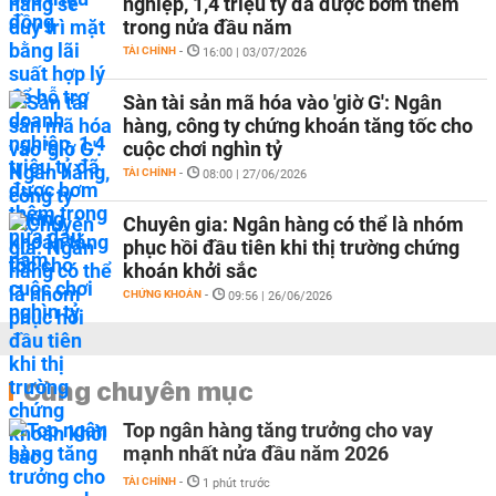
nghiệp, 1,4 triệu tỷ đã được bơm thêm
trong nửa đầu năm
TÀI CHÍNH
-
16:00 | 03/07/2026
Sàn tài sản mã hóa vào 'giờ G': Ngân
hàng, công ty chứng khoán tăng tốc cho
cuộc chơi nghìn tỷ
TÀI CHÍNH
-
08:00 | 27/06/2026
Chuyên gia: Ngân hàng có thể là nhóm
phục hồi đầu tiên khi thị trường chứng
khoán khởi sắc
CHỨNG KHOÁN
-
09:56 | 26/06/2026
Cùng chuyên mục
Top ngân hàng tăng trưởng cho vay
mạnh nhất nửa đầu năm 2026
TÀI CHÍNH
-
1 phút trước