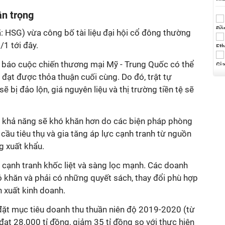
ận trọng
HSG) vừa công bố tài liệu đại hội cổ đông thường
/1 tới đây.
báo cuộc chiến thương mại Mỹ - Trung Quốc có thể
 đạt được thỏa thuận cuối cùng. Do đó, trật tự
ẽ bị đảo lộn, giá nguyên liệu và thị trường tiền tệ sẽ
 khả năng sẽ khó khăn hơn do các biện pháp phòng
cầu tiêu thụ và gia tăng áp lực cạnh tranh từ nguồn
ng xuất khẩu.
ục cạnh tranh khốc liệt và sàng lọc mạnh. Các doanh
ó khăn và phải có những quyết sách, thay đổi phù hợp
n xuất kinh doanh.
đặt mục tiêu doanh thu thuần niên độ 2019-2020 (từ
t 28.000 tỉ đồng, giảm 35 tỉ đồng so với thực hiện