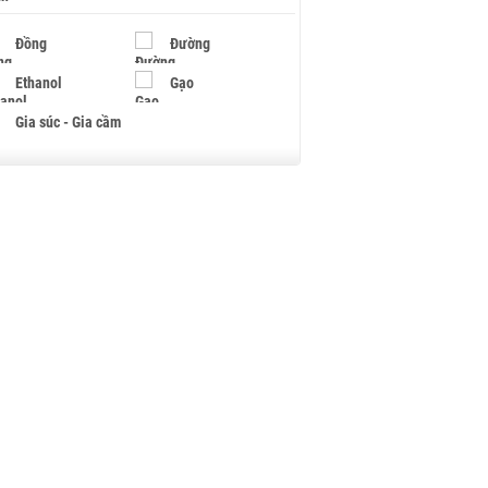
Đồng
Đường
Ethanol
Gạo
Gia súc - Gia cầm
Giấy
Gỗ
Hạt điều
Hồ tiêu - Hạt tiêu
Khí đốt
Kim loại khác
Mắc ca
Muối
Ngũ cốc
Nhựa - Hạt nhựa
Palladium
Phân bón