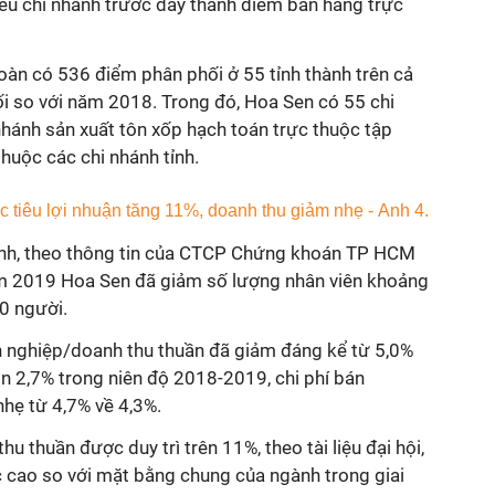
hiều chi nhánh trước đây thành điểm bán hàng trực
àn có 536 điểm phân phối ở 55 tỉnh thành trên cả
i so với năm 2018. Trong đó, Hoa Sen có 55 chi
 nhánh sản xuất tôn xốp hạch toán trực thuộc tập
huộc các chi nhánh tỉnh.
ánh, theo thông tin của CTCP Chứng khoán TP HCM
m 2019 Hoa Sen đã giảm số lượng nhân viên khoảng
00 người.
nh nghiệp/doanh thu thuần đã giảm đáng kể từ 5,0%
 2,7% trong niên độ 2018-2019, chi phí bán
hẹ từ 4,7% về 4,3%.
hu thuần được duy trì trên 11%, theo tài liệu đại hội,
 cao so với mặt bằng chung của ngành trong giai