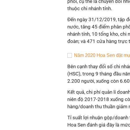
phối, cụ thể là chuyển đổi n
thuộc chi nhánh tỉnh.
Đến ngày 31/12/2019, tập đo
nước, tăng 45 điểm phân phố
nhánh tỉnh, 10 tổng kho, chi
đoàn; và 471 cửa hàng trực t
Bên cạnh thay đổi số chi nh
(HSC), trong 9 tháng đầu nă
2.200 người, xuống còn 6.6
Kết quả, chi phí quản lí doa
niên độ 2017-2018 xuống còn
hàng/doanh thu thuần giảm n
Tỉ suất lợi nhuận gộp/doanh t
Hoa Sen đánh giá đây là mức