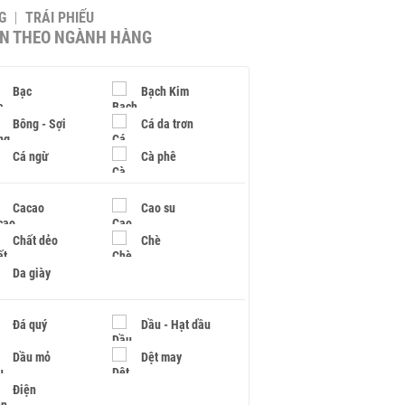
G
TRÁI PHIẾU
IN THEO NGÀNH HÀNG
Bạc
Bạch Kim
Bông - Sợi
Cá da trơn
Cá ngừ
Cà phê
Cacao
Cao su
Chất dẻo
Chè
Da giày
Đá quý
Dầu - Hạt dầu
Dầu mỏ
Dệt may
Điện