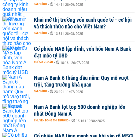
TÀI CHÍNH
-
14:41 | 28/09/2025
Khai mở thị trường vốn xanh quốc tế - cơ hội
và thách thức nào cho Việt Nam?
TÀI CHÍNH
-
13:31 | 28/08/2025
Cổ phiếu NAB lập đỉnh, vốn hóa Nam A Bank
đạt mốc tỷ USD
CHỨNG KHOÁN
-
10:16 | 26/07/2025
Nam A Bank 6 tháng đầu năm: Quy mô vượt
trội, tăng trưởng khả quan
TÀI CHÍNH
-
23:19 | 11/07/2025
Nam A Bank lọt top 500 doanh nghiệp lớn
nhất Đông Nam Á
CHUYỂN ĐỘNG THỊ TRƯỜNG
-
15:16 | 19/06/2025
Cổ phiếu NAB tăng mạnh sau khi vào rổ MSCI