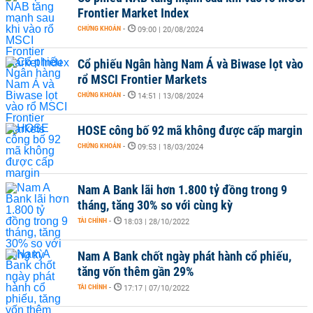
Frontier Market Index
CHỨNG KHOÁN
-
09:00 | 20/08/2024
Cổ phiếu Ngân hàng Nam Á và Biwase lọt vào
rổ MSCI Frontier Markets
CHỨNG KHOÁN
-
14:51 | 13/08/2024
HOSE công bố 92 mã không được cấp margin
CHỨNG KHOÁN
-
09:53 | 18/03/2024
Nam A Bank lãi hơn 1.800 tỷ đồng trong 9
tháng, tăng 30% so với cùng kỳ
TÀI CHÍNH
-
18:03 | 28/10/2022
Nam A Bank chốt ngày phát hành cổ phiếu,
tăng vốn thêm gần 29%
TÀI CHÍNH
-
17:17 | 07/10/2022