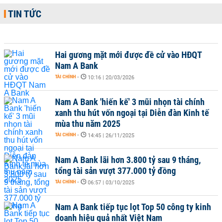
TIN TỨC
Hai gương mặt mới được đề cử vào HĐQT
Nam A Bank
TÀI CHÍNH
-
10:16 | 20/03/2026
Nam A Bank 'hiến kế' 3 mũi nhọn tài chính
xanh thu hút vốn ngoại tại Diễn đàn Kinh tế
mùa thu năm 2025
TÀI CHÍNH
-
14:45 | 26/11/2025
Nam A Bank lãi hơn 3.800 tỷ sau 9 tháng,
tổng tài sản vượt 377.000 tỷ đồng
TÀI CHÍNH
-
06:57 | 03/10/2025
Nam A Bank tiếp tục lọt Top 50 công ty kinh
doanh hiệu quả nhất Việt Nam