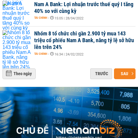
Nam A Bank: Lợi nhuận trước thuế quý I tăng
40% so với cùng kỳ
TÀI CHÍNH
-
15:05 | 28/04/2022
Nhóm 8 tổ chức chi gần 2.900 tỷ mua 143
triệu cổ phiếu Nam A Bank, nâng tỷ lệ sở hữu
lên trên 24%
TÀI CHÍNH
-
16:34 | 24/02/2022
Theo ngày
TRƯỚC
SAU