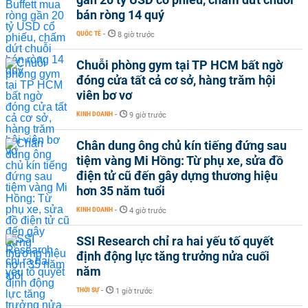
bán ròng 14 quý
QUỐC TẾ
-
8 giờ trước
Chuỗi phòng gym tại TP HCM bất ngờ
đóng cửa tất cả cơ sở, hàng trăm hội
viên bơ vơ
KINH DOANH
-
9 giờ trước
Chân dung ông chủ kín tiếng đứng sau
tiệm vàng Mi Hồng: Từ phụ xe, sửa đồ
điện tử cũ đến gây dựng thương hiệu
hơn 35 năm tuổi
KINH DOANH
-
4 giờ trước
SSI Research chỉ ra hai yếu tố quyết
định động lực tăng trưởng nửa cuối
năm
THỜI SỰ
-
1 giờ trước