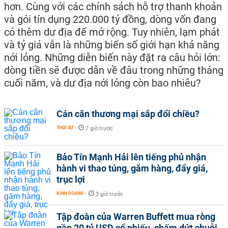
hơn. Cùng với các chính sách hỗ trợ thanh khoản
và gói tín dụng 220.000 tỷ đồng, dòng vốn đang
có thêm dư địa để mở rộng. Tuy nhiên, lạm phát
và tỷ giá vẫn là những biến số giới hạn khả năng
nới lỏng. Những diễn biến này đặt ra câu hỏi lớn:
dòng tiền sẽ được dẫn về đâu trong những tháng
cuối năm, và dư địa nới lỏng còn bao nhiêu?
Cán cân thương mại sắp đổi chiều?
THỜI SỰ
-
7 giờ trước
Bảo Tín Mạnh Hải lên tiếng phủ nhận
hành vi thao túng, găm hàng, đẩy giá,
trục lợi
KINH DOANH
-
3 giờ trước
Tập đoàn của Warren Buffett mua ròng
gần 20 tỷ USD cổ phiếu, chấm dứt chuỗi