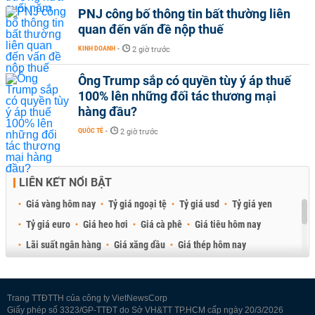
PNJ công bố thông tin bất thường liên
quan đến vấn đề nộp thuế
KINH DOANH
-
2 giờ trước
Ông Trump sắp có quyền tùy ý áp thuế
100% lên những đối tác thương mại
hàng đầu?
QUỐC TẾ
-
2 giờ trước
LIÊN KẾT NỔI BẬT
Giá vàng hôm nay
Tỷ giá ngoại tệ
Tỷ giá usd
Tỷ giá yen
Tỷ giá euro
Giá heo hơi
Giá cà phê
Giá tiêu hôm nay
Lãi suất ngân hàng
Giá xăng dầu
Giá thép hôm nay
Giá sầu riêng
Giá thịt heo
Giá gạo
Giá cao su
Best Retail Brokers
Diễn đàn đầu tư Việt Nam 2026
Trang TTĐTTH của công ty VietNewsCorp
Giấy phép số 3323/GP-TTĐT do Sở VH&TT TP.HCM cấp ngày 20/3/2026