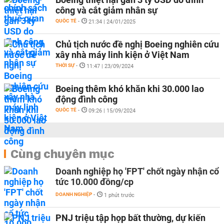
công và cắt giảm nhân sự
QUỐC TẾ
-
21:34 | 24/01/2025
Chủ tịch nước đề nghị Boeing nghiên cứu
xây nhà máy linh kiện ở Việt Nam
THỜI SỰ
-
11:47 | 23/09/2024
Boeing thêm khó khăn khi 30.000 lao
động đình công
QUỐC TẾ
-
09:26 | 15/09/2024
Cùng chuyên mục
Doanh nghiệp họ 'FPT' chốt ngày nhận cổ
tức 10.000 đồng/cp
DOANH NGHIỆP
-
1 phút trước
PNJ triệu tập họp bất thường, dự kiến