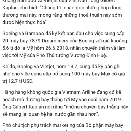
không Bamboo và Vietjet của Việt Nam, ông Gilbert
Kaplan, cho biết: “Chúng tôi chào đón những hợp đồng
thương mại này, mong rằng những thoả thuận này sớm
được hiện thực hóa”
Boeing và Bamboo đã ký kết ban đầu cho việc cung cấp
20 máy bay 7879 Dreamliners của Boeing với giá khoảng
5,6 tỉ đô la Mỹ hôm 26.6.2018, nhân chuyến thăm và làm
việc tới Mỹ của Phó Thủ tướng Vương Đình Huệ.
Kế đó, Boeing và Vietjet, hôm 18.7, cũng đã ký bản ghi
nhớ cho việc cung cấp bổ sung 100 máy bay Max có giá
trị 12,7 tỉ USD.
Hãng hàng không quốc gia Vietnam Ariline đang có kế
hoạch mở đường bay thẳng tới Mỹ vào cuối năm 2019.
Ông Gilbert Kaplan nói rằng “những chuyến bay thẳng này
sẽ mang lại quan hệ hai nước gần nhau hơn”.
Phó chủ tịch phụ trách marketing của Bộ phận máy bay