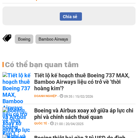
Chia sẻ
Boeing
Bamboo Airways
Có thể bạn quan tâm
Tiết lộ kế hoạch thuê Boeing 737 MAX,
Bamboo Airways liệu có trở về 'thời
hoàng kim'?
DOANH NGHIỆP
-
09:35 | 15/02/2026
Boeing và Airbus xoay xở giữa áp lực chi
phí và chính sách thuế quan
QUỐC TẾ
-
21:00 | 20/04/2025
Boeing thiệt hại gần 3 tỷ USD do đình