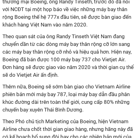
thương mại Boeing, ông Randy Tinseth, trước đó đã nói
với NCĐT tại một họp báo về việc những máy bay thân
rộng Boeing thế hệ 777x đầu tiên, sẽ được bàn giao đến
khách hàng Việt Nam vào năm 2020.
Theo quan sát của ông Randy Tinseth Việt Nam đang
chuyển dần từ các dòng máy bay thân rộng cỡ lớn sang
các máy bay thân rộng cỡ nhỏ và hiệu quả hơn. Hiện nay,
Boeing đã bán được 100 máy bay 737 cho Vietjet Air.
Đơn hàng sẽ được giao vào năm 2020 và thời gian cụ thể
sẽ do Vietjet Air ấn định.
Thêm nữa, Boeing sẽ sớm bàn giao cho Vietnam Airline
phiên bản mới máy bay 787, loại máy bay dẫn đầu phân
khúc đường dài trên toàn thế giới, cung cấp 80% những
chuyến bay xuyên Thái Bình Dương.
Theo Phó chủ tịch Marketing của Boeing, hiện Vietnam
Airline chưa chốt thời gian giao hàng, nhưng hãng này đã
có kế hoạch bổ sung đội bay cho các phiên bản mới của