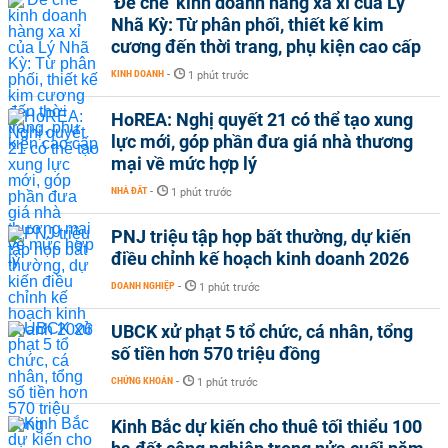
'Đế chế’ kinh doanh hàng xa xỉ của Lý
Nhã Kỳ: Từ phân phối, thiết kế kim
cương đến thời trang, phụ kiện cao cấp
KINH DOANH
-
1 phút trước
HoREA: Nghị quyết 21 có thể tạo xung
lực mới, góp phần đưa giá nhà thương
mại về mức hợp lý
NHÀ ĐẤT
-
1 phút trước
PNJ triệu tập họp bất thường, dự kiến
điều chỉnh kế hoạch kinh doanh 2026
DOANH NGHIỆP
-
1 phút trước
UBCK xử phạt 5 tổ chức, cá nhân, tổng
số tiền hơn 570 triệu đồng
CHỨNG KHOÁN
-
1 phút trước
Kinh Bắc dự kiến cho thuê tối thiểu 100