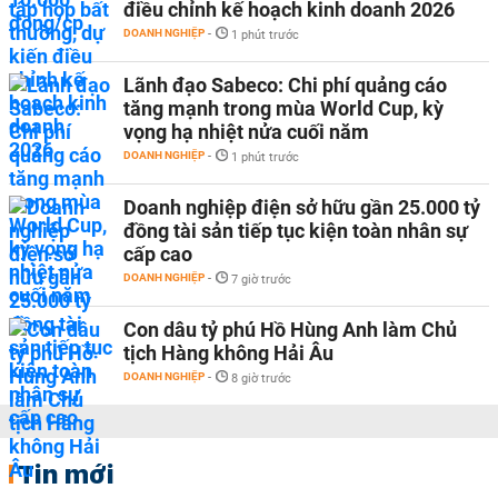
điều chỉnh kế hoạch kinh doanh 2026
DOANH NGHIỆP
-
1 phút trước
Lãnh đạo Sabeco: Chi phí quảng cáo
tăng mạnh trong mùa World Cup, kỳ
vọng hạ nhiệt nửa cuối năm
DOANH NGHIỆP
-
1 phút trước
Doanh nghiệp điện sở hữu gần 25.000 tỷ
đồng tài sản tiếp tục kiện toàn nhân sự
cấp cao
DOANH NGHIỆP
-
7 giờ trước
Con dâu tỷ phú Hồ Hùng Anh làm Chủ
tịch Hàng không Hải Âu
DOANH NGHIỆP
-
8 giờ trước
Tin mới