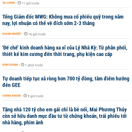
TÀI CHÍNH
-
11 giờ trước
Tổng Giám đốc MWG: Không mua cổ phiếu quỹ trong năm
nay, lợi nhuận có thể về đích sớm 2-3 tháng
DOANH NGHIỆP
-
16 giờ trước
'Đế chế’ kinh doanh hàng xa xỉ của Lý Nhã Kỳ: Từ phân phối,
thiết kế kim cương đến thời trang, phụ kiện cao cấp
KINH DOANH
-
1 phút trước
Tự doanh tiếp tục xả ròng hơn 700 tỷ đồng, tâm điểm hướng
đến GEE
CHỨNG KHOÁN
-
9 giờ trước
Tặng nhà 120 tỷ cho em gái chỉ là bề nổi, Mai Phương Thúy
còn sở hữu danh mục đầu tư từ chứng khoán, trái phiếu tới
nhà hàng, phim ảnh