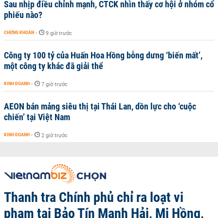
Sau nhịp điều chỉnh mạnh, CTCK nhìn thấy cơ hội ở nhóm cổ
phiếu nào?
CHỨNG KHOÁN
-
9 giờ trước
Công ty 100 tỷ của Huấn Hoa Hồng bỗng dưng ‘biến mất’,
một công ty khác đã giải thể
KINH DOANH
-
7 giờ trước
AEON bán mảng siêu thị tại Thái Lan, dồn lực cho ‘cuộc
chiến’ tại Việt Nam
KINH DOANH
-
2 giờ trước
Thanh tra Chính phủ chỉ ra loạt vi
phạm tại Bảo Tín Mạnh Hải, Mi Hồng,