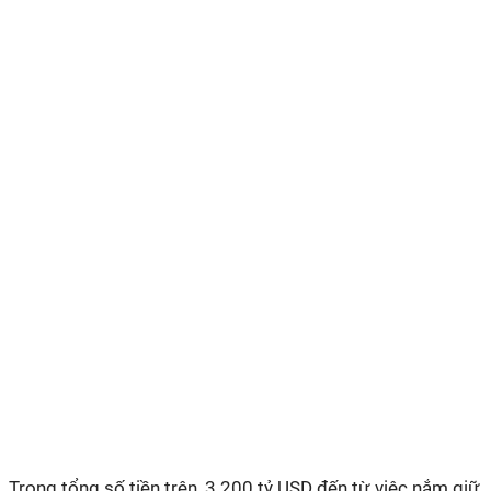
Trong tổng số tiền trên, 3.200 tỷ USD đến từ việc nắm giữ