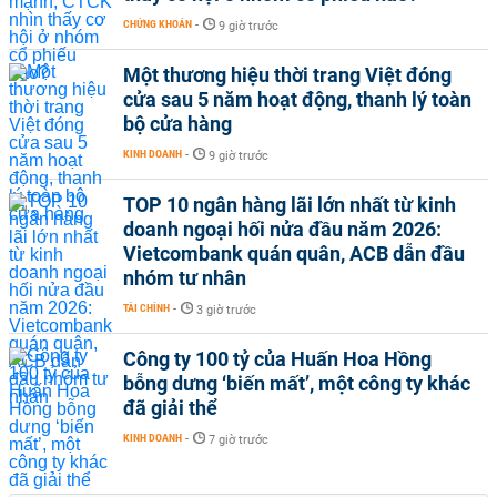
CHỨNG KHOÁN
-
9 giờ trước
Một thương hiệu thời trang Việt đóng
cửa sau 5 năm hoạt động, thanh lý toàn
bộ cửa hàng
KINH DOANH
-
9 giờ trước
TOP 10 ngân hàng lãi lớn nhất từ kinh
doanh ngoại hối nửa đầu năm 2026:
Vietcombank quán quân, ACB dẫn đầu
nhóm tư nhân
TÀI CHÍNH
-
3 giờ trước
Công ty 100 tỷ của Huấn Hoa Hồng
bỗng dưng ‘biến mất’, một công ty khác
đã giải thể
KINH DOANH
-
7 giờ trước