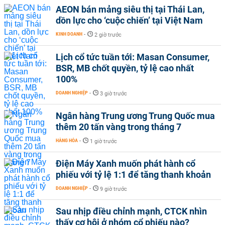
AEON bán mảng siêu thị tại Thái Lan,
dồn lực cho ‘cuộc chiến’ tại Việt Nam
KINH DOANH
-
2 giờ trước
Lịch cổ tức tuần tới: Masan Consumer,
BSR, MB chốt quyền, tỷ lệ cao nhất
100%
DOANH NGHIỆP
-
3 giờ trước
Ngân hàng Trung ương Trung Quốc mua
thêm 20 tấn vàng trong tháng 7
HÀNG HÓA
-
1 giờ trước
Điện Máy Xanh muốn phát hành cổ
phiếu với tỷ lệ 1:1 để tăng thanh khoản
DOANH NGHIỆP
-
9 giờ trước
Sau nhịp điều chỉnh mạnh, CTCK nhìn
thấy cơ hội ở nhóm cổ phiếu nào?