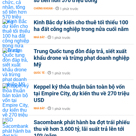
số tiền hơn 570 triệu đồng
CHỨNG KHOÁN
-
1 phút trước
Kinh Bắc dự kiến cho thuê tối thiểu 100
ha đất công nghiệp trong nửa cuối năm
NHÀ ĐẤT
-
1 phút trước
Trung Quốc tung đòn đáp trả, siết xuất
khẩu drone và trừng phạt doanh nghiệp
Mỹ
QUỐC TẾ
-
1 phút trước
Keppel ký thỏa thuận bán toàn bộ vốn
tại Empire City, dự kiến thu về 270 triệu
USD
NHÀ ĐẤT
-
1 phút trước
Sacombank phát hành ba đợt trái phiếu
thu về hơn 3.600 tỷ, lãi suất trả lên tới
10%/năm