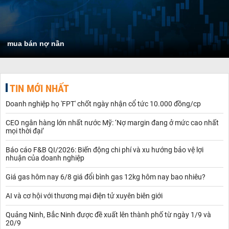
mua bán nợ nần
TIN MỚI NHẤT
Doanh nghiệp họ 'FPT' chốt ngày nhận cổ tức 10.000 đồng/cp
CEO ngân hàng lớn nhất nước Mỹ: ‘Nợ margin đang ở mức cao nhất
mọi thời đại’
Báo cáo F&B QI/2026: Biến động chi phí và xu hướng bảo vệ lợi
nhuận của doanh nghiệp
Giá gas hôm nay 6/8 giá đổi bình gas 12kg hôm nay bao nhiêu?
AI và cơ hội với thương mại điện tử xuyên biên giới
Quảng Ninh, Bắc Ninh được đề xuất lên thành phố từ ngày 1/9 và
20/9