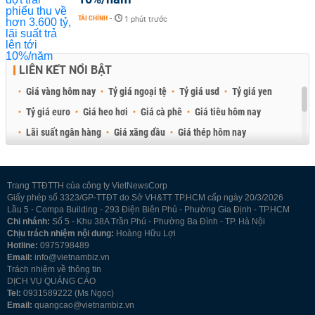
TÀI CHÍNH
-
1 phút trước
LIÊN KẾT NỔI BẬT
Giá vàng hôm nay
Tỷ giá ngoại tệ
Tỷ giá usd
Tỷ giá yen
Tỷ giá euro
Giá heo hơi
Giá cà phê
Giá tiêu hôm nay
Lãi suất ngân hàng
Giá xăng dầu
Giá thép hôm nay
Giá sầu riêng
Giá thịt heo
Giá gạo
Giá cao su
Best Retail Brokers
Diễn đàn đầu tư Việt Nam 2026
Trang TTĐTTH của công ty VietNewsCorp
Giấy phép số 3323/GP-TTĐT do Sở VH&TT TP.HCM cấp ngày 20/3/2026
Lầu 5 - Compa Building - 293 Điện Biên Phủ - Phường Gia Định - TP.HCM
Chi nhánh:
Số 5 - Khu 38A Trần Phú - Phường Ba Đình - TP. Hà Nội
Chịu trách nhiệm nội dung:
Hoàng Hữu Lợi
Hotline:
0975798489
Email:
info@vietnambiz.vn
Trách nhiệm về thông tin
DỊCH VỤ QUẢNG CÁO
Tel:
0931589222 (Ms Ngọc)
Email:
quangcao@vietnambiz.vn