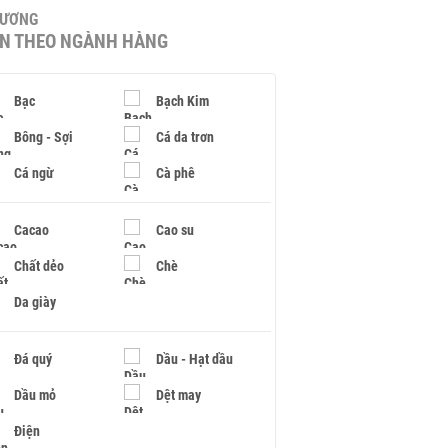
HƯƠNG
IN THEO NGÀNH HÀNG
Bạc
Bạch Kim
Bông - Sợi
Cá da trơn
Cá ngừ
Cà phê
Cacao
Cao su
Chất dẻo
Chè
Da giày
Đá quý
Dầu - Hạt dầu
Dầu mỏ
Dệt may
Điện