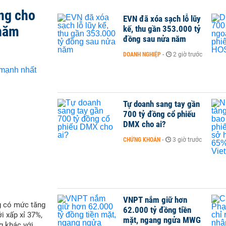
ng cho
EVN đã xóa sạch lỗ lũy
 năm
kế, thu gần 353.000 tỷ
đồng sau nửa năm
DOANH NGHIỆP
-
2 giờ trước
Tự doanh sang tay gần
700 tỷ đồng cổ phiếu
DMX cho ai?
CHỨNG KHOÁN
-
3 giờ trước
VNPT nắm giữ hơn
g có mức tăng
62.000 tỷ đồng tiền
i xấp xỉ 37%,
mặt, ngang ngửa MWG
g khác với