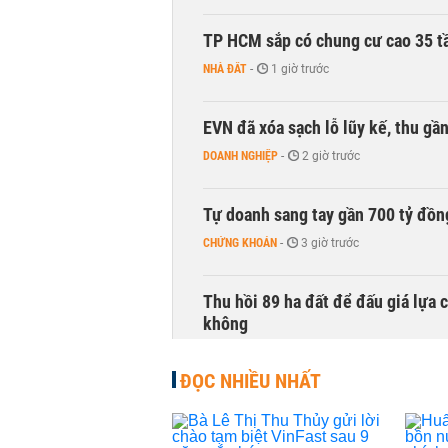
TP HCM sắp có chung cư cao 35 tầ
NHÀ ĐẤT
-
1 giờ trước
EVN đã xóa sạch lỗ lũy kế, thu g
DOANH NGHIỆP
-
2 giờ trước
Tự doanh sang tay gần 700 tỷ đồn
CHỨNG KHOÁN
-
3 giờ trước
Thu hồi 89 ha đất để đấu giá lựa 
không
NHÀ ĐẤT
-
3 giờ trước
ĐỌC NHIỀU NHẤT
Dòng tiền ngoại bất ngờ trở lại T
CHỨNG KHOÁN
-
3 giờ trước