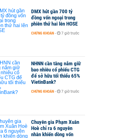
DMX hút gần 700 tỷ
đồng vốn ngoại trong
phiên thứ hai lên HOSE
CHỨNG KHOÁN
-
7 giờ trước
NHNN cần tăng nắm giữ
bao nhiêu cổ phiếu CTG
để sở hữu tối thiểu 65%
VietinBank?
CHỨNG KHOÁN
-
7 giờ trước
Chuyên gia Phạm Xuân
Hoè chỉ ra 6 nguyên
nhân khiến dòng vốn