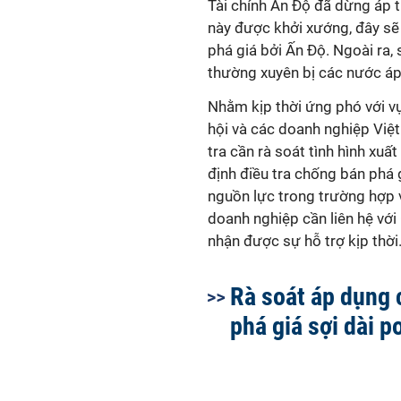
Tài chính Ấn Độ đã dừng áp th
này được khởi xướng, đây sẽ 
phá giá bởi Ấn Độ. Ngoài ra,
thường xuyên bị các nước á
Nhằm kịp thời ứng phó với v
hội và các doanh nghiệp Việt
tra cần rà soát tình hình xu
định điều tra chống bán phá g
nguồn lực trong trường hợp v
doanh nghiệp cần liên hệ vớ
nhận được sự hỗ trợ kịp thời
Rà soát áp dụng
phá giá sợi dài p