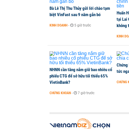
Bà Lê Thị Thu Thủy gửi lời chào tạm
Huấn H
Kiến nghị đưa người bán hàng onl
biệt VinFast sau 9 năm gắn bó
tại Lai
THỜI SỰ
-
3 giờ trước
không t
KINH DOANH
-
5 giờ trước
KINH D
TikToker Khánh Sky, Vua Quạt, Hồ
KINH DOANH
-
3 giờ trước
Chứng 
NHNN cần tăng nắm giữ bao nhiêu cổ
tức nga
phiếu CTG để sở hữu tối thiểu 65%
VietinBank?
CHỨNG 
CHỨNG KHOÁN
-
7 giờ trước