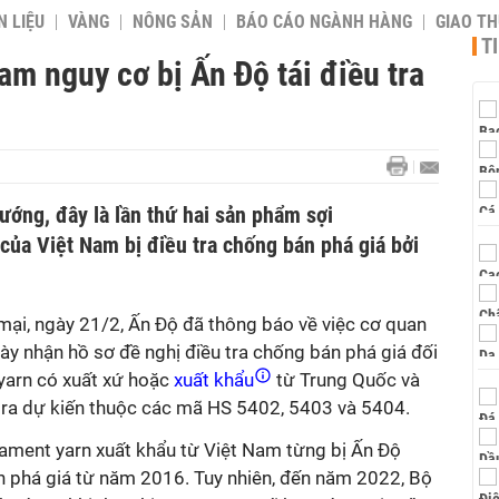
 LIỆU
VÀNG
NÔNG SẢN
BÁO CÁO NGÀNH HÀNG
GIAO T
T
am nguy cơ bị Ấn Độ tái điều tra
ướng, đây là lần thứ hai sản phẩm sợi
của Việt Nam bị điều tra chống bán phá giá bởi
i, ngày 21/2, Ấn Độ đã thông báo về việc cơ quan
y nhận hồ sơ đề nghị điều tra chống bán phá giá đối
 yarn có xuất xứ hoặc
xuất khẩu
từ Trung Quốc và
tra dự kiến thuộc các mã HS 5402, 5403 và 5404.
lament yarn xuất khẩu từ Việt Nam từng bị Ấn Độ
án phá giá từ năm 2016. Tuy nhiên, đến năm 2022, Bộ