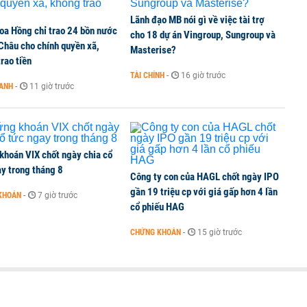
Lãnh đạo MB nói gì về việc tài trợ
oa Hồng chỉ trao 24 bồn nước
ine, lao động công trình đóng BHXH bắt buộc
cho 18 dự án Vingroup, Sungroup và
 Châu cho chính quyền xã,
Masterise?
rao tiền
TÀI CHÍNH
-
16 giờ trước
OANH
-
11 giờ trước
 Văn Khoa bị khởi tố
khoán VIX chốt ngày chia cổ
y trong tháng 8
Công ty con của HAGL chốt ngày IPO
gần 19 triệu cp với giá gấp hơn 4 lần
KHOÁN
-
7 giờ trước
cổ phiếu HAG
CHỨNG KHOÁN
-
15 giờ trước