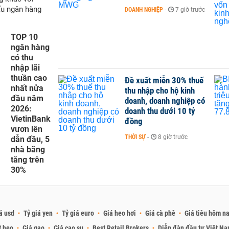
ấu ngân hàng
DOANH NGHIỆP
-
7 giờ trước
TOP 10
ngân hàng
có thu
nhập lãi
thuần cao
Đề xuất miễn 30% thuế
nhất nửa
thu nhập cho hộ kinh
đầu năm
doanh, doanh nghiệp có
2026:
doanh thu dưới 10 tỷ
VietinBank
đồng
vươn lên
THỜI SỰ
-
8 giờ trước
dẫn đầu, 5
nhà băng
tăng trên
30%
á usd
Tỷ giá yen
Tỷ giá euro
Giá heo hơi
Giá cà phê
Giá tiêu hôm n
t heo
Giá gạo
Giá cao su
Best Retail Brokers
Diễn đàn đầu tư Việt N