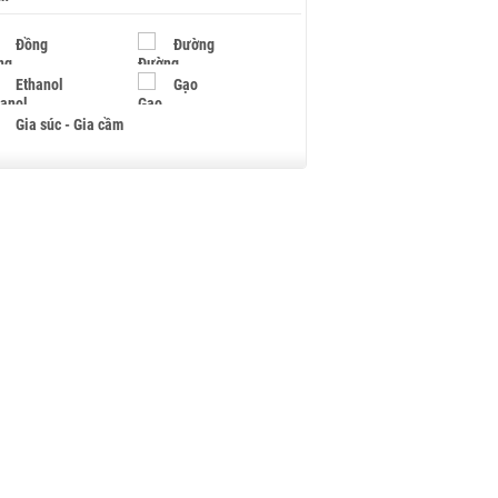
Đồng
Đường
Ethanol
Gạo
Gia súc - Gia cầm
Giấy
Gỗ
Hạt điều
Hồ tiêu - Hạt tiêu
Khí đốt
Kim loại khác
Mắc ca
Muối
Ngũ cốc
Nhựa - Hạt nhựa
Palladium
Phân bón