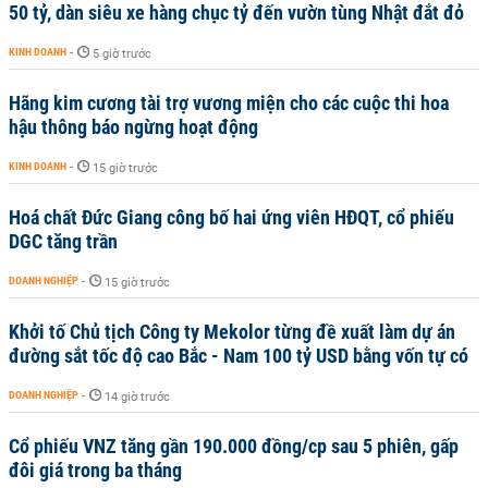
50 tỷ, dàn siêu xe hàng chục tỷ đến vườn tùng Nhật đắt đỏ
KINH DOANH
-
5 giờ trước
Hãng kim cương tài trợ vương miện cho các cuộc thi hoa
hậu thông báo ngừng hoạt động
KINH DOANH
-
15 giờ trước
Hoá chất Đức Giang công bố hai ứng viên HĐQT, cổ phiếu
DGC tăng trần
DOANH NGHIỆP
-
15 giờ trước
Khởi tố Chủ tịch Công ty Mekolor từng đề xuất làm dự án
đường sắt tốc độ cao Bắc - Nam 100 tỷ USD bằng vốn tự có
DOANH NGHIỆP
-
14 giờ trước
Cổ phiếu VNZ tăng gần 190.000 đồng/cp sau 5 phiên, gấp
đôi giá trong ba tháng