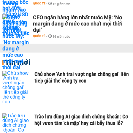
QUỐC TẾ
-
12 giờ trước
CEO ngân hàng lớn nhất nước Mỹ: ‘Nợ
margin đang ở mức cao nhất mọi thời
đại’
QUỐC TẾ
-
16 giờ trước
Tin mới
Chủ show 'Anh trai vượt ngàn chông gai' liên
tiếp giải thế công ty con
Trào lưu dùng AI giao dịch chứng khoán: Cơ
hội vươn tầm 'cá mập' hay cái bẫy thua lỗ?