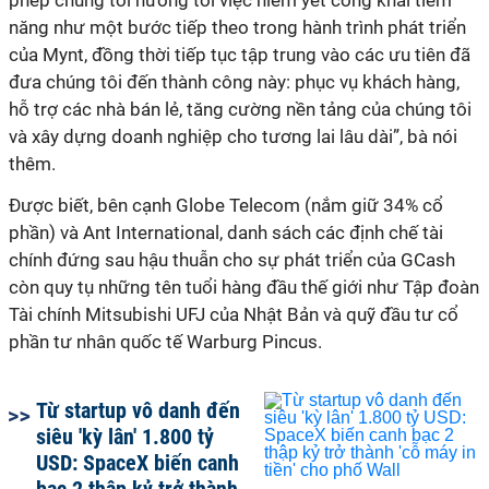
phép chúng tôi hướng tới việc niêm yết công khai tiềm
năng như một bước tiếp theo trong hành trình phát triển
của Mynt, đồng thời tiếp tục tập trung vào các ưu tiên đã
đưa chúng tôi đến thành công này: phục vụ khách hàng,
hỗ trợ các nhà bán lẻ, tăng cường nền tảng của chúng tôi
và xây dựng doanh nghiệp cho tương lai lâu dài”, bà nói
thêm.
‍Được biết, bên cạnh Globe Telecom (nắm giữ 34% cổ
phần) và Ant International, danh sách các định chế tài
chính đứng sau hậu thuẫn cho sự phát triển của GCash
còn quy tụ những tên tuổi hàng đầu thế giới như Tập đoàn
Tài chính Mitsubishi UFJ của Nhật Bản và quỹ đầu tư cổ
phần tư nhân quốc tế Warburg Pincus.
Từ startup vô danh đến
siêu 'kỳ lân' 1.800 tỷ
USD: SpaceX biến canh