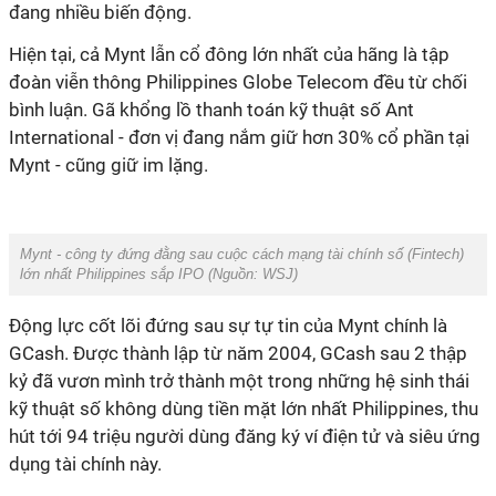
đang nhiều biến động.
Hiện tại, cả Mynt lẫn cổ đông lớn nhất của hãng là tập
đoàn viễn thông Philippines Globe Telecom đều từ chối
bình luận. Gã khổng lồ thanh toán kỹ thuật số Ant
International - đơn vị đang nắm giữ hơn 30% cổ phần tại
Mynt - cũng giữ im lặng.
Mynt - công ty đứng đằng sau cuộc cách mạng tài chính số (Fintech)
lớn nhất Philippines sắp IPO (Nguồn: WSJ)
Động lực cốt lõi đứng sau sự tự tin của Mynt chính là
GCash. Được thành lập từ năm 2004, GCash sau 2 thập
kỷ đã vươn mình trở thành một trong những hệ sinh thái
kỹ thuật số không dùng tiền mặt lớn nhất Philippines, thu
hút tới 94 triệu người dùng đăng ký ví điện tử và siêu ứng
dụng tài chính này.