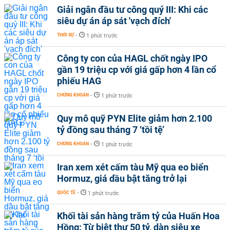
Giải ngân đầu tư công quý III: Khi các
siêu dự án áp sát 'vạch đích'
THỜI SỰ
-
1 phút trước
Công ty con của HAGL chốt ngày IPO
gần 19 triệu cp với giá gấp hơn 4 lần cổ
phiếu HAG
CHỨNG KHOÁN
-
1 phút trước
Quy mô quỹ PYN Elite giảm hơn 2.100
tỷ đồng sau tháng 7 ‘tồi tệ’
CHỨNG KHOÁN
-
1 phút trước
Iran xem xét cấm tàu Mỹ qua eo biển
Hormuz, giá dầu bật tăng trở lại
QUỐC TẾ
-
1 phút trước
Khối tài sản hàng trăm tỷ của Huấn Hoa
Hồng: Từ biệt thự 50 tỷ, dàn siêu xe