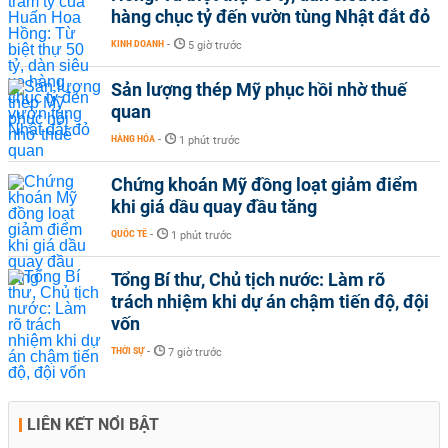
hàng chục tỷ đến vườn tùng Nhật đắt đỏ
KINH DOANH
-
5 giờ trước
Sản lượng thép Mỹ phục hồi nhờ thuế
quan
HÀNG HÓA
-
1 phút trước
Chứng khoán Mỹ đồng loạt giảm điểm
khi giá dầu quay đầu tăng
QUỐC TẾ
-
1 phút trước
Tổng Bí thư, Chủ tịch nước: Làm rõ
trách nhiệm khi dự án chậm tiến độ, đội
vốn
THỜI SỰ
-
7 giờ trước
LIÊN KẾT NỔI BẬT