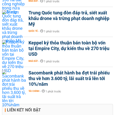
NHÀ ĐẤT
-
1 phút trước
Trung Quốc tung đòn đáp trả, siết xuất
khẩu drone và trừng phạt doanh nghiệp
Mỹ
QUỐC TẾ
-
1 phút trước
Keppel ký thỏa thuận bán toàn bộ vốn
tại Empire City, dự kiến thu về 270 triệu
USD
NHÀ ĐẤT
-
1 phút trước
Sacombank phát hành ba đợt trái phiếu
thu về hơn 3.600 tỷ, lãi suất trả lên tới
10%/năm
TÀI CHÍNH
-
1 phút trước
LIÊN KẾT NỔI BẬT