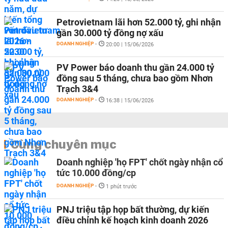
Petrovietnam lãi hơn 52.000 tỷ, ghi nhận
gần 30.000 tỷ đồng nợ xấu
DOANH NGHIỆP
-
20:00 | 15/06/2026
PV Power báo doanh thu gần 24.000 tỷ
đồng sau 5 tháng, chưa bao gồm Nhơn
Trạch 3&4
DOANH NGHIỆP
-
16:38 | 15/06/2026
Cùng chuyên mục
Doanh nghiệp 'họ FPT' chốt ngày nhận cổ
tức 10.000 đồng/cp
DOANH NGHIỆP
-
1 phút trước
PNJ triệu tập họp bất thường, dự kiến
điều chỉnh kế hoạch kinh doanh 2026