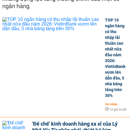
ngân hàng.
TOP 10
ngân hàng
có thu
nhập lãi
thuần cao
nhất nửa
đầu năm
2026:
VietinBank
vươn lên
dẫn đầu, 5
nhà băng
tăng trên
30%
TÀI CHÍNH
-
13 giờ trước
'Đế chế’ kinh doanh hàng xa xỉ của Lý