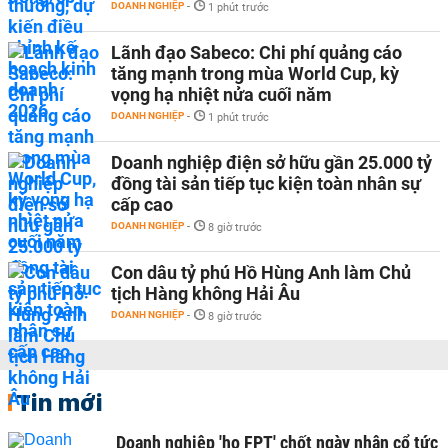
DOANH NGHIỆP
-
1 phút trước
Lãnh đạo Sabeco: Chi phí quảng cáo
tăng mạnh trong mùa World Cup, kỳ
vọng hạ nhiệt nửa cuối năm
DOANH NGHIỆP
-
1 phút trước
Doanh nghiệp điện sở hữu gần 25.000 tỷ
đồng tài sản tiếp tục kiện toàn nhân sự
cấp cao
DOANH NGHIỆP
-
8 giờ trước
Con dâu tỷ phú Hồ Hùng Anh làm Chủ
tịch Hàng không Hải Âu
DOANH NGHIỆP
-
8 giờ trước
Tin mới
Doanh nghiệp 'họ FPT' chốt ngày nhận cổ tức