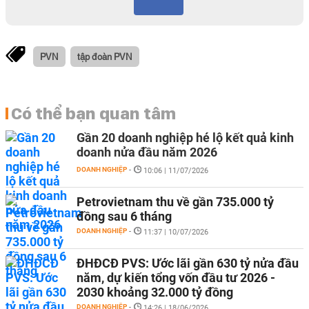
PVN
tập đoàn PVN
Có thể bạn quan tâm
Gần 20 doanh nghiệp hé lộ kết quả kinh
doanh nửa đầu năm 2026
DOANH NGHIỆP
-
10:06 | 11/07/2026
Petrovietnam thu về gần 735.000 tỷ
đồng sau 6 tháng
DOANH NGHIỆP
-
11:37 | 10/07/2026
ĐHĐCĐ PVS: Ước lãi gần 630 tỷ nửa đầu
năm, dự kiến tổng vốn đầu tư 2026 -
2030 khoảng 32.000 tỷ đồng
DOANH NGHIỆP
-
14:26 | 18/06/2026