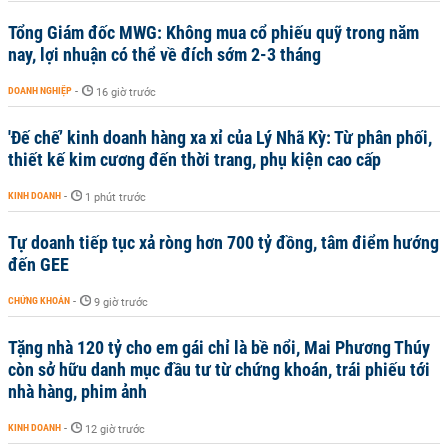
Tổng Giám đốc MWG: Không mua cổ phiếu quỹ trong năm
nay, lợi nhuận có thể về đích sớm 2-3 tháng
DOANH NGHIỆP
-
16 giờ trước
'Đế chế’ kinh doanh hàng xa xỉ của Lý Nhã Kỳ: Từ phân phối,
thiết kế kim cương đến thời trang, phụ kiện cao cấp
KINH DOANH
-
1 phút trước
Tự doanh tiếp tục xả ròng hơn 700 tỷ đồng, tâm điểm hướng
đến GEE
CHỨNG KHOÁN
-
9 giờ trước
Tặng nhà 120 tỷ cho em gái chỉ là bề nổi, Mai Phương Thúy
còn sở hữu danh mục đầu tư từ chứng khoán, trái phiếu tới
nhà hàng, phim ảnh
KINH DOANH
-
12 giờ trước