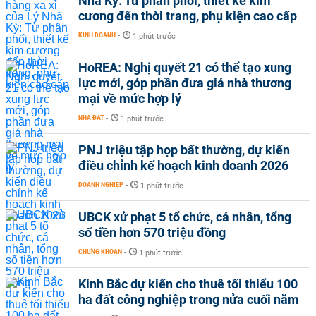
Nhã Kỳ: Từ phân phối, thiết kế kim
cương đến thời trang, phụ kiện cao cấp
KINH DOANH
-
1 phút trước
HoREA: Nghị quyết 21 có thể tạo xung
lực mới, góp phần đưa giá nhà thương
mại về mức hợp lý
NHÀ ĐẤT
-
1 phút trước
PNJ triệu tập họp bất thường, dự kiến
điều chỉnh kế hoạch kinh doanh 2026
DOANH NGHIỆP
-
1 phút trước
UBCK xử phạt 5 tổ chức, cá nhân, tổng
số tiền hơn 570 triệu đồng
CHỨNG KHOÁN
-
1 phút trước
Kinh Bắc dự kiến cho thuê tối thiểu 100
ha đất công nghiệp trong nửa cuối năm