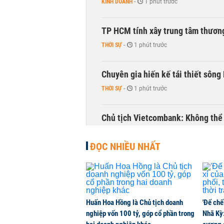
KINH DOANH
-
1 phút trước
TP HCM tính xây trung tâm thương
THỜI SỰ
-
1 phút trước
Chuyên gia hiến kế tái thiết sông
THỜI SỰ
-
1 phút trước
Chủ tịch Vietcombank: Không thể q
TÀI CHÍNH
-
1 phút trước
ĐỌC NHIỀU NHẤT
Huấn Hoa Hồng là Chủ tịch doanh
'Đế chế
nghiệp vốn 100 tỷ, góp cổ phần trong
Nhã Kỳ: