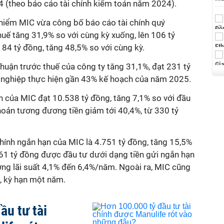
 (theo báo cáo tài chính kiểm toán năm 2024).
 hiểm MIC vừa công bố báo cáo tài chính quý
thuế tăng
31,9
% so với cùng kỳ xuống
, lên 106
tỷ
 84 tỷ đồng, tăng 48,5% so với cùng kỳ.
nhuận trước thuế của công ty tăng
31,1
%, đạt
231
tỷ
h nghiệp thực
hiện
gần
43
% kế hoạch của năm 202
5
.
ản của MIC đạt 10.538 tỷ đồng, tăng 7,1% so với đầu
hoản tương đương tiền giảm tới 40,4%, từ 330 tỷ
hính ngắn hạn của MIC là 4.751 tỷ đồng, tăng 15,5%
61 tỷ đồng được đầu tư dưới dạng tiền gửi ngắn hạn
ng lãi suất 4,1% đến 6,4%/năm. Ngoài ra, MIC cũng
g, kỳ hạn một năm.
ầu tư tài