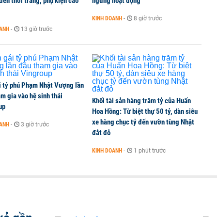
ến thời trang, phụ kiện cao
ngừng hoạt động
KINH DOANH
-
8 giờ trước
OANH
-
13 giờ trước
i tỷ phú Phạm Nhật Vượng lần
m gia vào hệ sinh thái
Khối tài sản hàng trăm tỷ của Huấn
up
Hoa Hồng: Từ biệt thự 50 tỷ, dàn siêu
xe hàng chục tỷ đến vườn tùng Nhật
OANH
-
3 giờ trước
đắt đỏ
KINH DOANH
-
1 phút trước