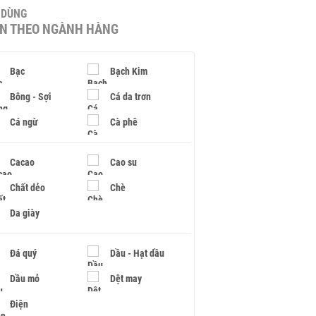
U DÙNG
IN THEO NGÀNH HÀNG
Bạc
Bạch Kim
Bông - Sợi
Cá da trơn
Cá ngừ
Cà phê
Cacao
Cao su
Chất dẻo
Chè
Da giày
Đá quý
Dầu - Hạt dầu
Dầu mỏ
Dệt may
Điện