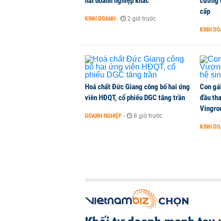
hai doanh nghiệp khác
cương đ
cấp
KINH DOANH
-
2 giờ trước
KINH D
Hoá chất Đức Giang công bố hai ứng
Con gá
viên HĐQT, cổ phiếu DGC tăng trần
đầu tha
Vingro
DOANH NGHIỆP
-
8 giờ trước
KINH D