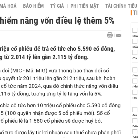
 MÃ HOÁ
BẢO HIỂM
TỶ GIÁ
PHI TIỀN MẶT
TÀI CHÍNH TIÊ
T
hiểm nâng vốn điều lệ thêm 5%
riệu cổ phiếu để trả cổ tức cho 5.590 cổ đông,
g từ 2.014 tỷ lên gần 2.115 tỷ đồng.
đội (MIC - Mã: MIG) vừa thông báo thay đổi số
 quyết từ 201 triệu lên gần 212 triệu, sau khi hoàn
ả cổ tức năm 2024, qua đó chính thức nâng vốn điều
.115 tỷ đồng, tương ứng tỷ lệ tăng vốn là 5%.
 chia cổ tức hơn 10 triệu cổ phiếu cho 5.590 cổ đông
0:5 (100 quyền nhận được 5 cổ phiếu mới). Số cổ
cổ phiếu lẻ là 1.580 cổ phiếu sẽ được huỷ bỏ.
cổ tức được lấy từ lợi nhuận sau thuế chưa phân phối