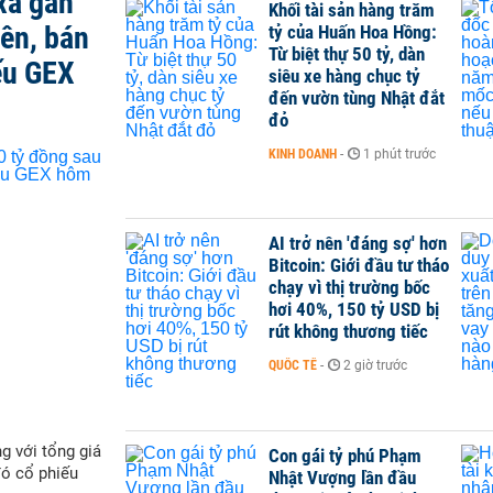
xả gần
Khối tài sản hàng trăm
iên, bán
tỷ của Huấn Hoa Hồng:
Từ biệt thự 50 tỷ, dàn
ếu GEX
siêu xe hàng chục tỷ
đến vườn tùng Nhật đắt
đỏ
KINH DOANH
-
1 phút trước
AI trở nên 'đáng sợ' hơn
Bitcoin: Giới đầu tư tháo
chạy vì thị trường bốc
hơi 40%, 150 tỷ USD bị
rút không thương tiếc
QUỐC TẾ
-
2 giờ trước
g với tổng giá
Con gái tỷ phú Phạm
đó cổ phiếu
Nhật Vượng lần đầu