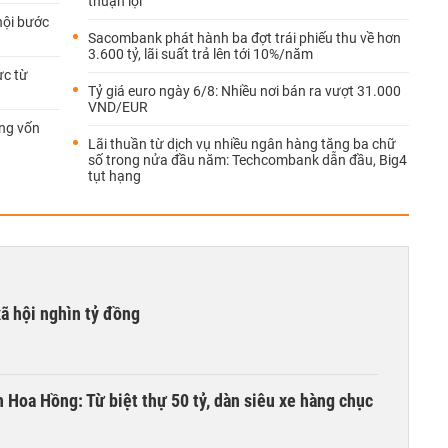
thuận lợi
hội bước
Sacombank phát hành ba đợt trái phiếu thu về hơn
3.600 tỷ, lãi suất trả lên tới 10%/năm
ực từ
Tỷ giá euro ngày 6/8: Nhiều nơi bán ra vượt 31.000
VND/EUR
ng vốn
Lãi thuần từ dịch vụ nhiều ngân hàng tăng ba chữ
số trong nửa đầu năm: Techcombank dẫn đầu, Big4
tụt hạng
xã hội nghìn tỷ đồng
n Hoa Hồng: Từ biệt thự 50 tỷ, dàn siêu xe hàng chục