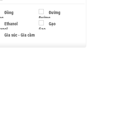
Đồng
Đường
Ethanol
Gạo
Gia súc - Gia cầm
Giấy
Gỗ
Hạt điều
Hồ tiêu - Hạt tiêu
Khí đốt
Kim loại khác
Mắc ca
Muối
Ngũ cốc
Nhựa - Hạt nhựa
Palladium
Phân bón