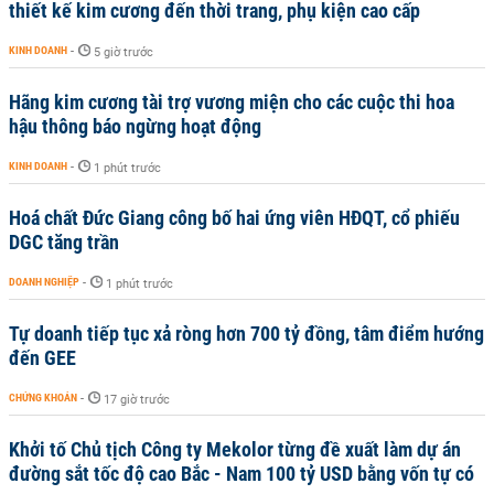
thiết kế kim cương đến thời trang, phụ kiện cao cấp
KINH DOANH
-
5 giờ trước
Hãng kim cương tài trợ vương miện cho các cuộc thi hoa
hậu thông báo ngừng hoạt động
KINH DOANH
-
1 phút trước
Hoá chất Đức Giang công bố hai ứng viên HĐQT, cổ phiếu
DGC tăng trần
DOANH NGHIỆP
-
1 phút trước
Tự doanh tiếp tục xả ròng hơn 700 tỷ đồng, tâm điểm hướng
đến GEE
CHỨNG KHOÁN
-
17 giờ trước
Khởi tố Chủ tịch Công ty Mekolor từng đề xuất làm dự án
đường sắt tốc độ cao Bắc - Nam 100 tỷ USD bằng vốn tự có