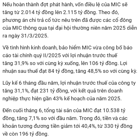
Nếu hoàn thành đợt phát hành, vốn điều lệ của MIC sẽ
tăng từ 2.014 tỷ đồng lên 2.115 tỷ đồng. Theo đó,
phương án chi trả cổ tức nêu trên đã được các cổ đông
của MIC thông qua tại đại hội thường niên năm 2025 diễn
ra ngày 31/3/2025.
Về tình hình kinh doanh, bảo hiểm MIC vừa công bố báo
cáo tài chính quý II/202
5
với lợi nhuận trước thuế
tăng
31,9
% so với cùng kỳ xuống
, lên 106
tỷ đồng. Lợi
nhuận sau thuế đạt 84 tỷ đồng, tăng 48,5% so với cùng kỳ.
Lũy kế
6
tháng đầu năm, lợi nhuận trước thuế của công ty
tăng
31,1
%, đạt
231
tỷ đồng, với kết quả trên doanh
nghiệp thực
hiện
gần
43
% kế hoạch của năm 202
5
.
Đến cuối tháng 6, tổng tài sản của MIC đạt 10.538 tỷ
đồng, tăng 7,1% so với đầu năm. Trong đó, tiền và các
khoản tương đương tiền giảm tới 40,4%, từ 330 tỷ đồng
về còn 196 tỷ đồng.