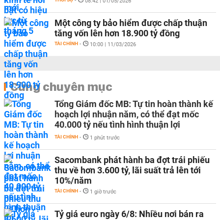
-
08:42 | 01/05/2026
Một công ty bảo hiểm được chấp thuận
tăng vốn lên hơn 18.900 tỷ đồng
TÀI CHÍNH
-
10:00 | 11/03/2026
Cùng chuyên mục
Tổng Giám đốc MB: Tự tin hoàn thành kế
hoạch lợi nhuận năm, có thể đạt mốc
40.000 tỷ nếu tình hình thuận lợi
TÀI CHÍNH
-
1 phút trước
Sacombank phát hành ba đợt trái phiếu
thu về hơn 3.600 tỷ, lãi suất trả lên tới
10%/năm
TÀI CHÍNH
-
1 giờ trước
Tỷ giá euro ngày 6/8: Nhiều nơi bán ra