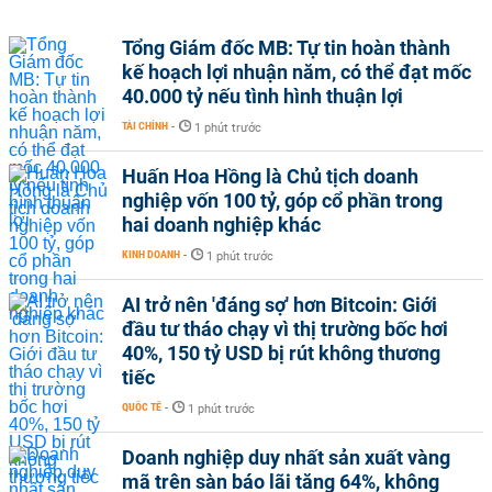
Tổng Giám đốc MB: Tự tin hoàn thành
kế hoạch lợi nhuận năm, có thể đạt mốc
40.000 tỷ nếu tình hình thuận lợi
TÀI CHÍNH
-
1 phút trước
Huấn Hoa Hồng là Chủ tịch doanh
nghiệp vốn 100 tỷ, góp cổ phần trong
hai doanh nghiệp khác
KINH DOANH
-
1 phút trước
AI trở nên 'đáng sợ' hơn Bitcoin: Giới
đầu tư tháo chạy vì thị trường bốc hơi
40%, 150 tỷ USD bị rút không thương
tiếc
QUỐC TẾ
-
1 phút trước
Doanh nghiệp duy nhất sản xuất vàng
mã trên sàn báo lãi tăng 64%, không