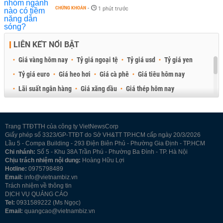
CHỨNG KHOÁN
-
1 phút trước
LIÊN KẾT NỔI BẬT
Giá vàng hôm nay
Tỷ giá ngoại tệ
Tỷ giá usd
Tỷ giá yen
Tỷ giá euro
Giá heo hơi
Giá cà phê
Giá tiêu hôm nay
Lãi suất ngân hàng
Giá xăng dầu
Giá thép hôm nay
Giá sầu riêng
Giá thịt heo
Giá gạo
Giá cao su
Best Retail Brokers
Diễn đàn đầu tư Việt Nam 2026
Trang TTĐTTH của công ty VietNewsCorp
Giấy phép số 3323/GP-TTĐT do Sở VH&TT TP.HCM cấp ngày 20/3/2026
Lầu 5 - Compa Building - 293 Điện Biên Phủ - Phường Gia Định - TP.HCM
Chi nhánh:
Số 5 - Khu 38A Trần Phú - Phường Ba Đình - TP. Hà Nội
Chịu trách nhiệm nội dung:
Hoàng Hữu Lợi
Hotline:
0975798489
Email:
info@vietnambiz.vn
Trách nhiệm về thông tin
DỊCH VỤ QUẢNG CÁO
Tel:
0931589222 (Ms Ngọc)
Email:
quangcao@vietnambiz.vn