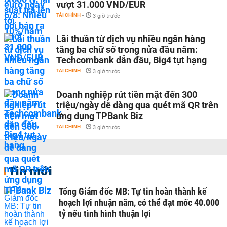
vượt 31.000 VND/EUR
TÀI CHÍNH
-
3 giờ trước
Lãi thuần từ dịch vụ nhiều ngân hàng
tăng ba chữ số trong nửa đầu năm:
Techcombank dẫn đầu, Big4 tụt hạng
TÀI CHÍNH
-
3 giờ trước
Doanh nghiệp rút tiền mặt đến 300
triệu/ngày dễ dàng qua quét mã QR trên
ứng dụng TPBank Biz
TÀI CHÍNH
-
3 giờ trước
Tin mới
Tổng Giám đốc MB: Tự tin hoàn thành kế
hoạch lợi nhuận năm, có thể đạt mốc 40.000
tỷ nếu tình hình thuận lợi