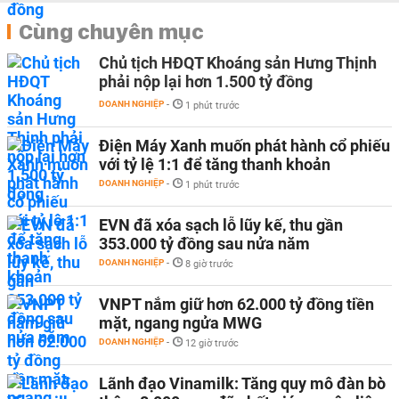
Cùng chuyên mục
Chủ tịch HĐQT Khoáng sản Hưng Thịnh
phải nộp lại hơn 1.500 tỷ đồng
DOANH NGHIỆP
-
1 phút trước
Điện Máy Xanh muốn phát hành cổ phiếu
với tỷ lệ 1:1 để tăng thanh khoản
DOANH NGHIỆP
-
1 phút trước
EVN đã xóa sạch lỗ lũy kế, thu gần
353.000 tỷ đồng sau nửa năm
DOANH NGHIỆP
-
8 giờ trước
VNPT nắm giữ hơn 62.000 tỷ đồng tiền
mặt, ngang ngửa MWG
DOANH NGHIỆP
-
12 giờ trước
Lãnh đạo Vinamilk: Tăng quy mô đàn bò