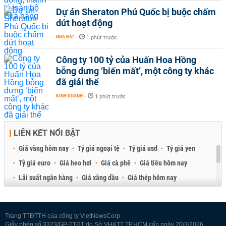
Dự án Sheraton Phú Quốc bị buộc chấm
dứt hoạt động
NHÀ ĐẤT
-
1 phút trước
Công ty 100 tỷ của Huấn Hoa Hồng
bỗng dưng ‘biến mất’, một công ty khác
đã giải thể
KINH DOANH
-
1 phút trước
LIÊN KẾT NỔI BẬT
Giá vàng hôm nay
Tỷ giá ngoại tệ
Tỷ giá usd
Tỷ giá yen
Tỷ giá euro
Giá heo hơi
Giá cà phê
Giá tiêu hôm nay
Lãi suất ngân hàng
Giá xăng dầu
Giá thép hôm nay
Giá sầu riêng
Giá thịt heo
Giá gạo
Giá cao su
Best Retail Brokers
Diễn đàn đầu tư Việt Nam 2026
Trang TTĐTTH của công ty VietNewsCorp
Giấy phép số 3323/GP-TTĐT do Sở VH&TT TP.HCM cấp ngày 20/3/2026