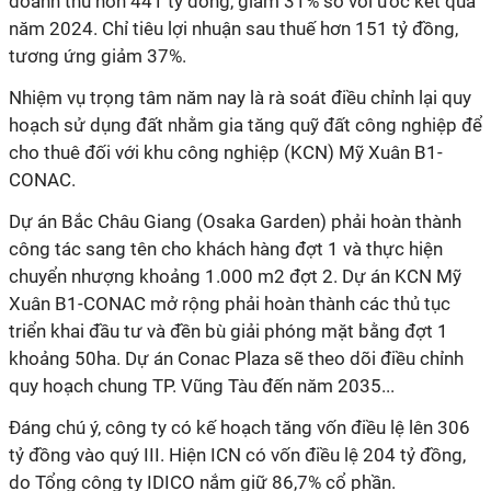
doanh thu hơn 441 tỷ đồng, giảm 31% so với ước kết quả
năm 2024. Chỉ tiêu lợi nhuận sau thuế hơn 151 tỷ đồng,
tương ứng giảm 37%.
Nhiệm vụ trọng tâm năm nay là rà soát điều chỉnh lại quy
hoạch sử dụng đất nhằm gia tăng quỹ đất công nghiệp để
cho thuê đối với
khu công nghiệp (KCN) Mỹ Xuân B1-
CONAC.
Dự án Bắc Châu Giang (Osaka Garden) phải hoàn thành
công tác sang tên cho khách hàng đợt 1 và thực hiện
chuyển nhượng khoảng 1.000 m2 đợt 2. Dự án KCN Mỹ
Xuân B1-CONAC mở rộng phải hoàn thành các thủ tục
triển khai đầu tư và đền bù giải phóng mặt bằng đợt 1
khoảng 50ha. Dự án Conac Plaza sẽ theo dõi điều chỉnh
quy hoạch chung TP. Vũng Tàu đến năm 2035...
Đáng chú ý, công ty có kế hoạch tăng vốn điều lệ lên 306
tỷ đồng vào quý III. Hiện ICN có vốn điều lệ 204 tỷ đồng,
do Tổng công ty IDICO nắm giữ 86,7% cổ phần.