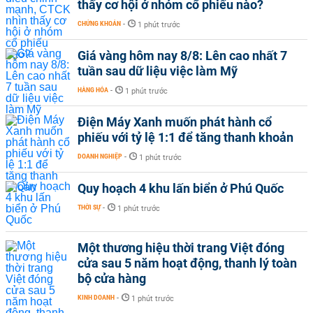
thấy cơ hội ở nhóm cổ phiếu nào?
CHỨNG KHOÁN
-
1 phút trước
Giá vàng hôm nay 8/8: Lên cao nhất 7
tuần sau dữ liệu việc làm Mỹ
HÀNG HÓA
-
1 phút trước
Điện Máy Xanh muốn phát hành cổ
phiếu với tỷ lệ 1:1 để tăng thanh khoản
DOANH NGHIỆP
-
1 phút trước
Quy hoạch 4 khu lấn biển ở Phú Quốc
THỜI SỰ
-
1 phút trước
Một thương hiệu thời trang Việt đóng
cửa sau 5 năm hoạt động, thanh lý toàn
bộ cửa hàng
KINH DOANH
-
1 phút trước