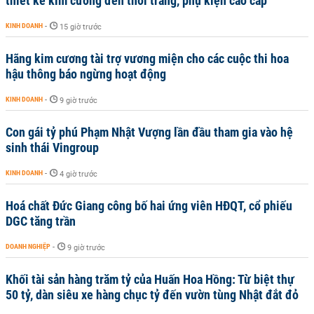
thiết kế kim cương đến thời trang, phụ kiện cao cấp
KINH DOANH
-
15 giờ trước
Hãng kim cương tài trợ vương miện cho các cuộc thi hoa
hậu thông báo ngừng hoạt động
KINH DOANH
-
9 giờ trước
Con gái tỷ phú Phạm Nhật Vượng lần đầu tham gia vào hệ
sinh thái Vingroup
KINH DOANH
-
4 giờ trước
Hoá chất Đức Giang công bố hai ứng viên HĐQT, cổ phiếu
DGC tăng trần
DOANH NGHIỆP
-
9 giờ trước
Khối tài sản hàng trăm tỷ của Huấn Hoa Hồng: Từ biệt thự
50 tỷ, dàn siêu xe hàng chục tỷ đến vườn tùng Nhật đắt đỏ