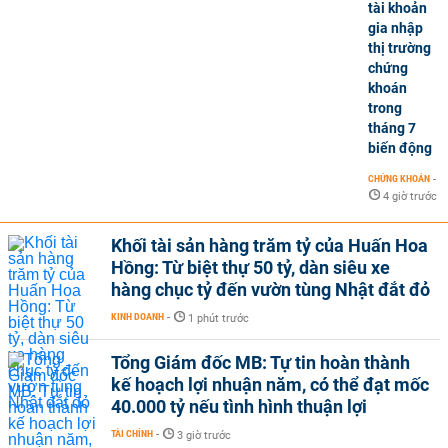
tài khoản
gia nhập
thị trường
chứng
khoán
trong
tháng 7
biến động
CHỨNG KHOÁN
-
4 giờ trước
Khối tài sản hàng trăm tỷ của Huấn Hoa
Hồng: Từ biệt thự 50 tỷ, dàn siêu xe
hàng chục tỷ đến vườn tùng Nhật đắt đỏ
KINH DOANH
-
1 phút trước
Tổng Giám đốc MB: Tự tin hoàn thành
kế hoạch lợi nhuận năm, có thể đạt mốc
40.000 tỷ nếu tình hình thuận lợi
TÀI CHÍNH
-
3 giờ trước