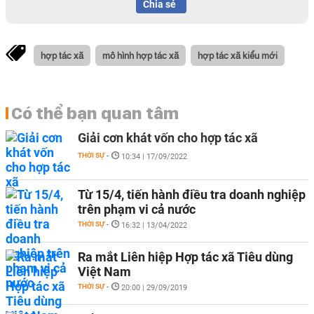
Chia sẻ
hợp tác xã
mô hình hợp tác xã
hợp tác xã kiểu mới
Có thể bạn quan tâm
Giải cơn khát vốn cho hợp tác xã
THỜI SỰ
-
10:34 | 17/09/2022
Từ 15/4, tiến hành điều tra doanh nghiệp
trên phạm vi cả nước
THỜI SỰ
-
16:32 | 13/04/2022
Ra mắt Liên hiệp Hợp tác xã Tiêu dùng
Việt Nam
THỜI SỰ
-
20:00 | 29/09/2019