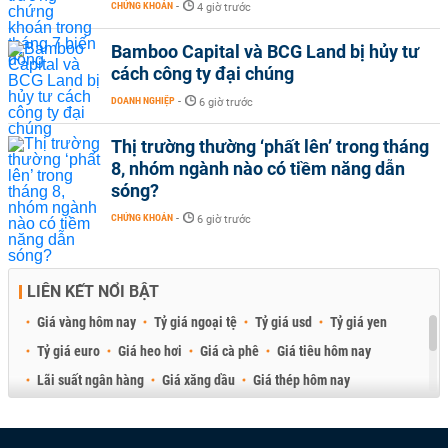
CHỨNG KHOÁN
-
4 giờ trước
Bamboo Capital và BCG Land bị hủy tư
cách công ty đại chúng
DOANH NGHIỆP
-
6 giờ trước
Thị trường thường ‘phất lên’ trong tháng
8, nhóm ngành nào có tiềm năng dẫn
sóng?
CHỨNG KHOÁN
-
6 giờ trước
LIÊN KẾT NỔI BẬT
Giá vàng hôm nay
Tỷ giá ngoại tệ
Tỷ giá usd
Tỷ giá yen
Tỷ giá euro
Giá heo hơi
Giá cà phê
Giá tiêu hôm nay
Lãi suất ngân hàng
Giá xăng dầu
Giá thép hôm nay
Giá sầu riêng
Giá thịt heo
Giá gạo
Giá cao su
Best Retail Brokers
Diễn đàn đầu tư Việt Nam 2026