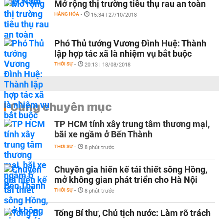
Mở rộng thị trường tiêu thụ rau an toàn
HÀNG HÓA
-
15:34 | 27/10/2018
Phó Thủ tướng Vương Đình Huệ: Thành
lập hợp tác xã là nhiệm vụ bắt buộc
THỜI SỰ
-
20:13 | 18/08/2018
Cùng chuyên mục
TP HCM tính xây trung tâm thương mại,
bãi xe ngầm ở Bến Thành
THỜI SỰ
-
8 phút trước
Chuyên gia hiến kế tái thiết sông Hồng,
mở không gian phát triển cho Hà Nội
THỜI SỰ
-
8 phút trước
Tổng Bí thư, Chủ tịch nước: Làm rõ trách