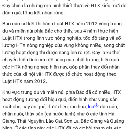
Đây chính là những mô hình thiết thực về HTX kiểu mới để
đánh giá, tổng kết nhân rộng.
Báo cáo sơ kết thi hành Luật HTX năm 2012 vùng trung
du và miền núi phía Bắc cho thấy, sau 4 năm thực hiện
Luật HTX trong lĩnh vực nông nghiệp, tốc độ tăng về số
lượng HTX nông nghiệp của vùng không nhiều, song chất
lượng hoạt động thì được nâng lên rõ rệt. Đây là xu thế
chuyển biến tích cực để nâng cao chất lượng, hiệu quả
các HTX nông nghiệp hiện nay, góp phần thay đổi nhận
thức của xã hội về HTX được tổ chức hoạt động theo
Luật HTX năm 2012.
Khu vực trung du và miền núi phía Bắc đã có nhiều HTX
hoạt động tương đối hiệu quả, điển hình như vùng sản
xuất chè, cây ăn quả, dược liệu, rau hoa,
lúa
đặc sản,
chăn nuôi, thủy sản (cá nước lạnh) như ở các tỉnh Hà
Giang, Thái Nguyên, Lào Cai, Sơn La, Bắc Giang và Quảng
Ninh. Ở các tỉnh này, các HTX đã có cơ hội tham gia vào