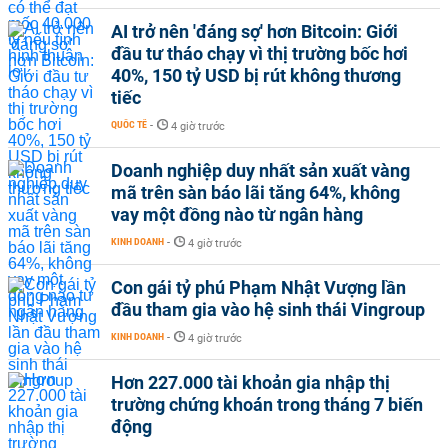
AI trở nên 'đáng sợ' hơn Bitcoin: Giới
đầu tư tháo chạy vì thị trường bốc hơi
40%, 150 tỷ USD bị rút không thương
tiếc
QUỐC TẾ
-
4 giờ trước
Doanh nghiệp duy nhất sản xuất vàng
mã trên sàn báo lãi tăng 64%, không
vay một đồng nào từ ngân hàng
KINH DOANH
-
4 giờ trước
Con gái tỷ phú Phạm Nhật Vượng lần
đầu tham gia vào hệ sinh thái Vingroup
KINH DOANH
-
4 giờ trước
Hơn 227.000 tài khoản gia nhập thị
trường chứng khoán trong tháng 7 biến
động