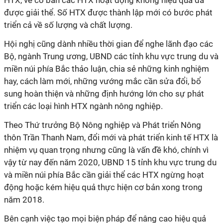
HTX, về cơ bản các HTX hoạt động không hiệu quả đã
được giải thể. Số HTX được thành lập mới có bước phát
triển cả về số lượng và chất lượng.
Hội nghị cũng dành nhiều thời gian để nghe lãnh đạo các
Bộ, ngành Trung ương, UBND các tỉnh khu vực trung du và
miền núi phía Bắc thảo luận, chia sẻ những kinh nghiệm
hay, cách làm mới, những vướng mắc cần sửa đổi, bổ
sung hoàn thiện và những định hướng lớn cho sự phát
triển các loại hình HTX ngành nông nghiệp.
Theo Thứ trưởng Bộ Nông nghiệp và Phát triển Nông
thôn Trần Thanh Nam, đổi mới và phát triển kinh tế HTX là
nhiệm vụ quan trọng nhưng cũng là vấn đề khó, chính vì
vậy từ nay đến năm 2020, UBND 15 tỉnh khu vực trung du
và miền núi phía Bắc cần giải thể các HTX ngừng hoạt
động hoặc kém hiệu quả thực hiện cơ bản xong trong
năm 2018.
Bên cạnh việc tạo mọi biện pháp để nâng cao hiệu quả