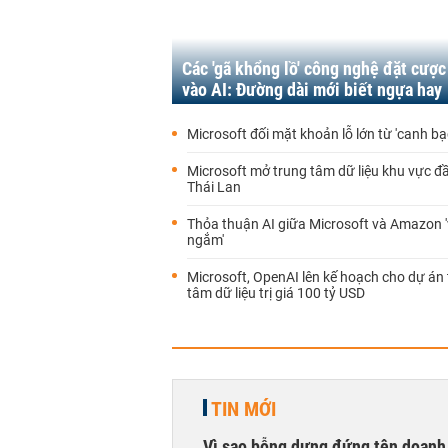
Các 'gã khổng lồ' công nghệ đặt cược
vào AI: Đường dài mới biết ngựa hay
Microsoft đối mặt khoản lỗ lớn từ 'canh b
Microsoft mở trung tâm dữ liệu khu vực đầu
Thái Lan
Thỏa thuận AI giữa Microsoft và Amazon 
ngắm'
Microsoft, OpenAI lên kế hoạch cho dự án
tâm dữ liệu trị giá 100 tỷ USD
TIN MỚI
Vì sao bỗng dưng đứng tên doanh