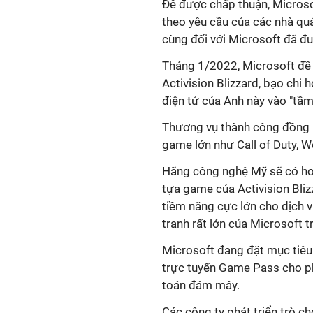
Để được chấp thuận, Microso
theo yêu cầu của các nhà quản
cùng đối với Microsoft đã đ
Tháng 1/2022, Microsoft đề x
Activision Blizzard, bạo chi 
điện tử của Anh này vào "tầm
Thương vụ thành công đồng n
game lớn như Call of Duty, W
Hãng công nghệ Mỹ sẽ có hơn
tựa game của Activision Bli
tiềm năng cực lớn cho dịch v
tranh rất lớn của Microsoft 
Microsoft đang đặt mục tiêu t
trực tuyến Game Pass cho ph
toán đám mây.
Các công ty phát triển trò ch