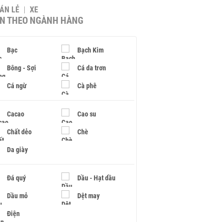
BÁN LẺ
XE
IN THEO NGÀNH HÀNG
Bạc
Bạch Kim
Bông - Sợi
Cá da trơn
Cá ngừ
Cà phê
Cacao
Cao su
Chất dẻo
Chè
Da giày
Đá quý
Dầu - Hạt dầu
Dầu mỏ
Dệt may
Điện