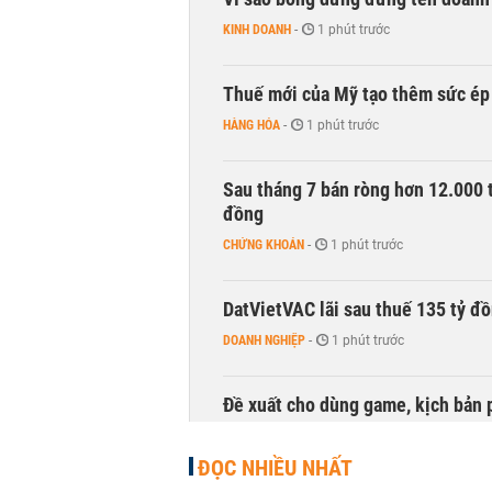
KINH DOANH
-
1 phút trước
Thuế mới của Mỹ tạo thêm sức ép 
HÀNG HÓA
-
1 phút trước
Sau tháng 7 bán ròng hơn 12.000 
đồng
CHỨNG KHOÁN
-
1 phút trước
DatVietVAC lãi sau thuế 135 tỷ đ
DOANH NGHIỆP
-
1 phút trước
Đề xuất cho dùng game, kịch bản 
TÀI CHÍNH
-
1 phút trước
ĐỌC NHIỀU NHẤT