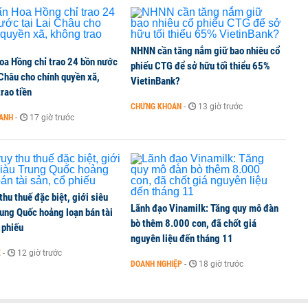
NHNN cần tăng nắm giữ bao nhiêu cổ
oa Hồng chỉ trao 24 bồn nước
phiếu CTG để sở hữu tối thiểu 65%
 Châu cho chính quyền xã,
VietinBank?
rao tiền
CHỨNG KHOÁN
-
13 giờ trước
OANH
-
17 giờ trước
 thu thuế đặc biệt, giới siêu
Lãnh đạo Vinamilk: Tăng quy mô đàn
ung Quốc hoảng loạn bán tài
bò thêm 8.000 con, đã chốt giá
 phiếu
nguyên liệu đến tháng 11
Ế
-
12 giờ trước
DOANH NGHIỆP
-
18 giờ trước