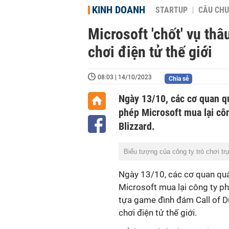
KINH DOANH
STARTUP
CÂU CHU
Microsoft 'chốt' vụ thâ
chơi điện tử thế giới
08:03 | 14/10/2023
Chia sẻ
Ngày 13/10, các cơ quan q
phép Microsoft mua lại công
Blizzard.
Biểu tượng của công ty trò chơi trự
Ngày 13/10, các cơ quan quả
Microsoft mua lại công ty phá
tựa game đình đám Call of D
chơi điện tử thế giới.