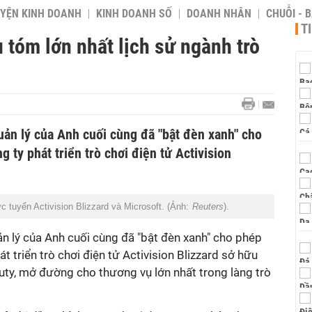
YỆN KINH DOANH
KINH DOANH SỐ
DOANH NHÂN
CHUỖI - 
T
u tóm lớn nhất lịch sử ngành trò
uản lý của Anh cuối cùng đã "bật đèn xanh" cho
 ty phát triển trò chơi điện tử Activision
c tuyến Activision Blizzard và Microsoft. (Ảnh:
Reuters
).
n lý của Anh cuối cùng đã "bật đèn xanh" cho phép
t triển trò chơi điện tử Activision Blizzard sở hữu
uty, mở đường cho thương vụ lớn nhất trong làng trò