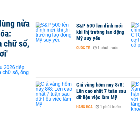
 dùng nửa
S&P 500 lên đỉnh mới
hóa:
khi thị trường lao động
Mỹ suy yếu
a chữ số,
QUỐC TẾ
-
1 phút trước
ơi'
Giá vàng hôm nay 8/8:
Lên cao nhất 7 tuần sau
dữ liệu việc làm Mỹ
HÀNG HÓA
-
1 phút trước