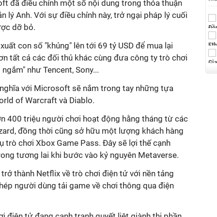
ft đã điều chỉnh một số nội dung trong thỏa thuận
 lý Anh. Với sự điều chỉnh này, trở ngại pháp lý cuối
ược dỡ bỏ.
uất con số "khủng" lên tới 69 tỷ USD để mua lại
hơn tất cả các đối thủ khác cùng đưa công ty trò chơi
 ngắm" như Tencent, Sony...
ghĩa với Microsoft sẽ nắm trong tay những tựa
orld of Warcraft và Diablo.
 400 triệu người chơi hoạt động hằng tháng từ các
zzard, đồng thời cũng sở hữu một lượng khách hàng
ụ trò chơi Xbox Game Pass. Đây sẽ lợi thế cạnh
trong tương lai khi bước vào kỷ nguyên Metaverse.
rở thành Netflix về trò chơi điện tử với nền tảng
ép người dùng tải game về chơi thông qua điện
ơi điện tử đang cạnh tranh quyết liệt giành thị phần