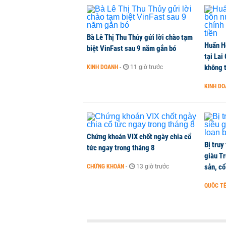
Bà Lê Thị Thu Thủy gửi lời chào tạm
Huấn H
biệt VinFast sau 9 năm gắn bó
tại Lai
không t
KINH DOANH
-
11 giờ trước
KINH D
Chứng khoán VIX chốt ngày chia cổ
Bị truy
tức ngay trong tháng 8
giàu Tr
sản, cổ
CHỨNG KHOÁN
-
13 giờ trước
QUỐC T