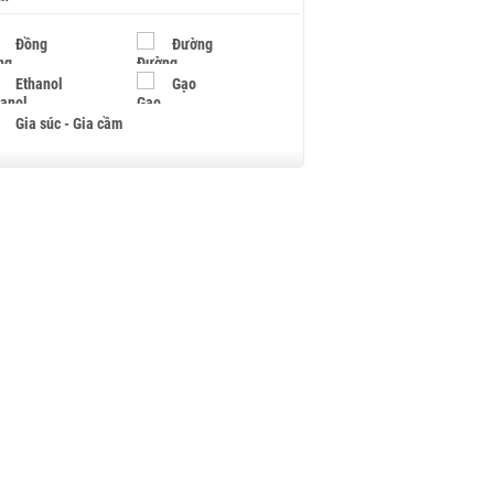
Đồng
Đường
Ethanol
Gạo
Gia súc - Gia cầm
Giấy
Gỗ
Hạt điều
Hồ tiêu - Hạt tiêu
Khí đốt
Kim loại khác
Mắc ca
Muối
Ngũ cốc
Nhựa - Hạt nhựa
Palladium
Phân bón