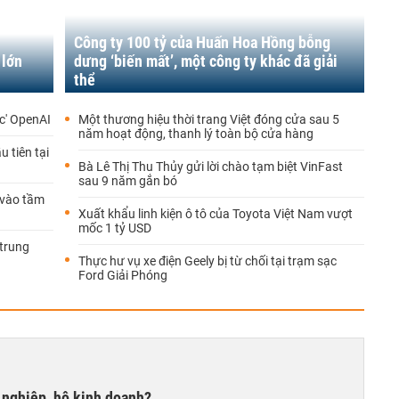
Công ty 100 tỷ của Huấn Hoa Hồng bỗng
 lớn
dưng ‘biến mất’, một công ty khác đã giải
thể
ạc' OpenAI
Một thương hiệu thời trang Việt đóng cửa sau 5
năm hoạt động, thanh lý toàn bộ cửa hàng
 tiên tại
Bà Lê Thị Thu Thủy gửi lời chào tạm biệt VinFast
sau 9 năm gắn bó
'vào tầm
Xuất khẩu linh kiện ô tô của Toyota Việt Nam vượt
mốc 1 tỷ USD
 trung
Thực hư vụ xe điện Geely bị từ chối tại trạm sạc
Ford Giải Phóng
 nghiệp, hộ kinh doanh?