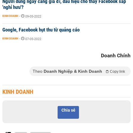
Người dùng ngày càng già đi, dấu hiệu cho thấy Facebook sắp
'nghỉ hưu'?
KINH DOANH
-
09-05-2022
Google, Facebook hụt thu từ quảng cáo
KINH DOANH
-
07-05-2022
Doanh Chính
Theo
Doanh Nghiệp & Kinh Doanh
Copy link
KINH DOANH
Chia sẻ