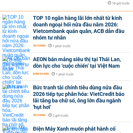
18 giờ trước
TOP 10 ngân hàng lãi lớn nhất từ kinh
doanh ngoại hối nửa đầu năm 2026:
Vietcombank quán quân, ACB dẫn đầu
nhóm tư nhân
TÀI CHÍNH
-
1 phút trước
AEON bán mảng siêu thị tại Thái Lan,
dồn lực cho ‘cuộc chiến’ tại Việt Nam
KINH DOANH
-
1 phút trước
Bức tranh tài chính tiêu dùng nửa đầu
2026 tiếp tục phân hóa: VietCredit báo
lãi tăng ba chữ số, ông lớn đầu ngành
'hụt hơi'
TÀI CHÍNH
-
2 giờ trước
Điện Máy Xanh muốn phát hành cổ