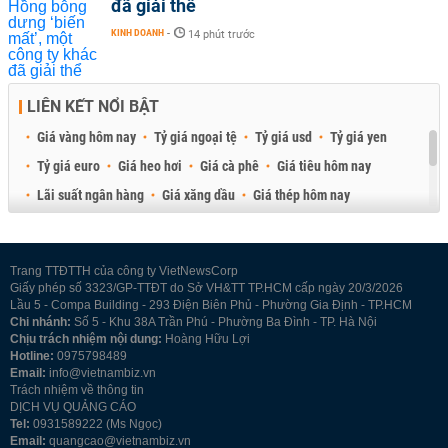
đã giải thể
KINH DOANH
-
14 phút trước
LIÊN KẾT NỔI BẬT
Giá vàng hôm nay
Tỷ giá ngoại tệ
Tỷ giá usd
Tỷ giá yen
Tỷ giá euro
Giá heo hơi
Giá cà phê
Giá tiêu hôm nay
Lãi suất ngân hàng
Giá xăng dầu
Giá thép hôm nay
Giá sầu riêng
Giá thịt heo
Giá gạo
Giá cao su
Best Retail Brokers
Diễn đàn đầu tư Việt Nam 2026
Trang TTĐTTH của công ty VietNewsCorp
Giấy phép số 3323/GP-TTĐT do Sở VH&TT TP.HCM cấp ngày 20/3/2026
Lầu 5 - Compa Building - 293 Điện Biên Phủ - Phường Gia Định - TP.HCM
Chi nhánh:
Số 5 - Khu 38A Trần Phú - Phường Ba Đình - TP. Hà Nội
Chịu trách nhiệm nội dung:
Hoàng Hữu Lợi
Hotline:
0975798489
Email:
info@vietnambiz.vn
Trách nhiệm về thông tin
DỊCH VỤ QUẢNG CÁO
Tel:
0931589222 (Ms Ngọc)
Email:
quangcao@vietnambiz.vn