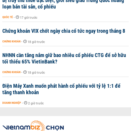
Bị truy thu thuế đặc biệt, giới siêu giàu Trung Quốc hoảng
loạn bán tài sản, cổ phiếu
QUỐC TẾ
-
17 giờ trước
Chứng khoán VIX chốt ngày chia cổ tức ngay trong tháng 8
CHỨNG KHOÁN
-
18 giờ trước
NHNN cần tăng nắm giữ bao nhiêu cổ phiếu CTG để sở hữu
tối thiểu 65% VietinBank?
CHỨNG KHOÁN
-
18 giờ trước
Điện Máy Xanh muốn phát hành cổ phiếu với tỷ lệ 1:1 để
tăng thanh khoản
DOANH NGHIỆP
-
2 giờ trước