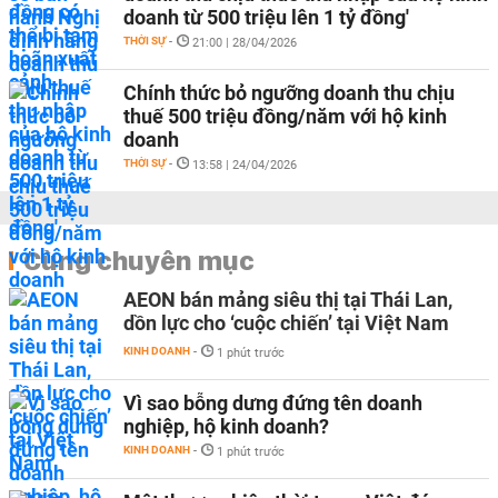
doanh từ 500 triệu lên 1 tỷ đồng'
THỜI SỰ
-
21:00 | 28/04/2026
Chính thức bỏ ngưỡng doanh thu chịu
thuế 500 triệu đồng/năm với hộ kinh
doanh
THỜI SỰ
-
13:58 | 24/04/2026
Cùng chuyên mục
AEON bán mảng siêu thị tại Thái Lan,
dồn lực cho ‘cuộc chiến’ tại Việt Nam
KINH DOANH
-
1 phút trước
Vì sao bỗng dưng đứng tên doanh
nghiệp, hộ kinh doanh?
KINH DOANH
-
1 phút trước