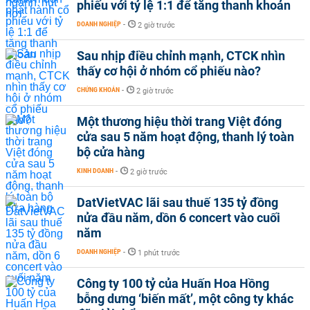
phiếu với tỷ lệ 1:1 để tăng thanh khoản
DOANH NGHIỆP
-
2 giờ trước
Sau nhịp điều chỉnh mạnh, CTCK nhìn
thấy cơ hội ở nhóm cổ phiếu nào?
CHỨNG KHOÁN
-
2 giờ trước
Một thương hiệu thời trang Việt đóng
cửa sau 5 năm hoạt động, thanh lý toàn
bộ cửa hàng
KINH DOANH
-
2 giờ trước
DatVietVAC lãi sau thuế 135 tỷ đồng
nửa đầu năm, dồn 6 concert vào cuối
năm
DOANH NGHIỆP
-
1 phút trước
Công ty 100 tỷ của Huấn Hoa Hồng
bỗng dưng ‘biến mất’, một công ty khác