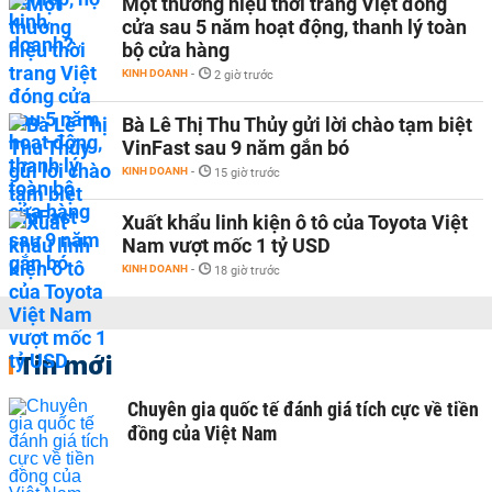
Một thương hiệu thời trang Việt đóng
cửa sau 5 năm hoạt động, thanh lý toàn
bộ cửa hàng
KINH DOANH
-
2 giờ trước
Bà Lê Thị Thu Thủy gửi lời chào tạm biệt
VinFast sau 9 năm gắn bó
KINH DOANH
-
15 giờ trước
Xuất khẩu linh kiện ô tô của Toyota Việt
Nam vượt mốc 1 tỷ USD
KINH DOANH
-
18 giờ trước
Tin mới
Chuyên gia quốc tế đánh giá tích cực về tiền
đồng của Việt Nam