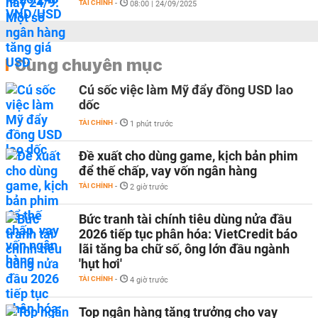
TÀI CHÍNH
-
08:00 | 24/09/2025
Cùng chuyên mục
Cú sốc việc làm Mỹ đẩy đồng USD lao
dốc
TÀI CHÍNH
-
1 phút trước
Đề xuất cho dùng game, kịch bản phim
để thế chấp, vay vốn ngân hàng
TÀI CHÍNH
-
2 giờ trước
Bức tranh tài chính tiêu dùng nửa đầu
2026 tiếp tục phân hóa: VietCredit báo
lãi tăng ba chữ số, ông lớn đầu ngành
'hụt hơi'
TÀI CHÍNH
-
4 giờ trước
Top ngân hàng tăng trưởng cho vay