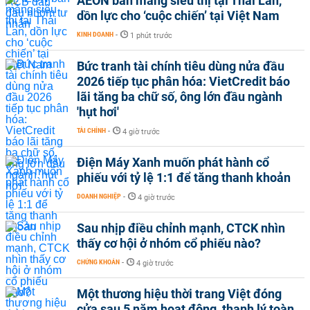
AEON bán mảng siêu thị tại Thái Lan,
dồn lực cho ‘cuộc chiến’ tại Việt Nam
KINH DOANH
-
1 phút trước
Bức tranh tài chính tiêu dùng nửa đầu
2026 tiếp tục phân hóa: VietCredit báo
lãi tăng ba chữ số, ông lớn đầu ngành
'hụt hơi'
TÀI CHÍNH
-
4 giờ trước
Điện Máy Xanh muốn phát hành cổ
phiếu với tỷ lệ 1:1 để tăng thanh khoản
DOANH NGHIỆP
-
4 giờ trước
Sau nhịp điều chỉnh mạnh, CTCK nhìn
thấy cơ hội ở nhóm cổ phiếu nào?
CHỨNG KHOÁN
-
4 giờ trước
Một thương hiệu thời trang Việt đóng
cửa sau 5 năm hoạt động, thanh lý toàn