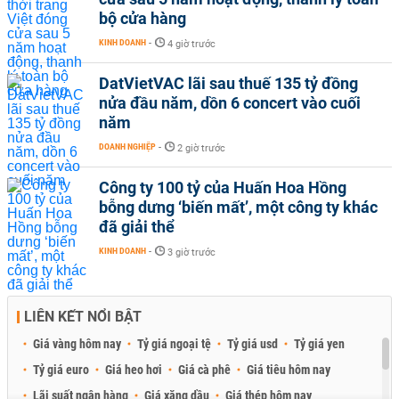
bộ cửa hàng
KINH DOANH
-
4 giờ trước
DatVietVAC lãi sau thuế 135 tỷ đồng
nửa đầu năm, dồn 6 concert vào cuối
năm
DOANH NGHIỆP
-
2 giờ trước
Công ty 100 tỷ của Huấn Hoa Hồng
bỗng dưng ‘biến mất’, một công ty khác
đã giải thể
KINH DOANH
-
3 giờ trước
LIÊN KẾT NỔI BẬT
Giá vàng hôm nay
Tỷ giá ngoại tệ
Tỷ giá usd
Tỷ giá yen
Tỷ giá euro
Giá heo hơi
Giá cà phê
Giá tiêu hôm nay
Lãi suất ngân hàng
Giá xăng dầu
Giá thép hôm nay