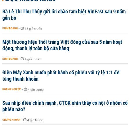
Bà Lê Thị Thu Thủy gửi lời chào tạm biệt VinFast sau 9 năm
gắn bó
KINH DOANH
-
18 giờ trước
Một thương hiệu thời trang Việt đóng cửa sau 5 năm hoạt
động, thanh lý toàn bộ cửa hàng
KINH DOANH
-
4 giờ trước
Điện Máy Xanh muốn phát hành cổ phiếu với tỷ lệ 1:1 để
tăng thanh khoản
DOANH NGHIỆP
-
4 giờ trước
Sau nhịp điều chỉnh mạnh, CTCK nhìn thấy cơ hội ở nhóm cổ
phiếu nào?
CHỨNG KHOÁN
-
4 giờ trước