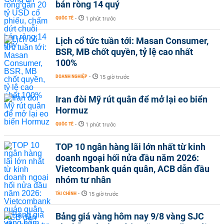
bán ròng 14 quý
QUỐC TẾ
-
1 phút trước
Lịch cổ tức tuần tới: Masan Consumer,
BSR, MB chốt quyền, tỷ lệ cao nhất
100%
DOANH NGHIỆP
-
15 giờ trước
Iran đòi Mỹ rút quân để mở lại eo biển
Hormuz
QUỐC TẾ
-
1 phút trước
TOP 10 ngân hàng lãi lớn nhất từ kinh
doanh ngoại hối nửa đầu năm 2026:
Vietcombank quán quân, ACB dẫn đầu
nhóm tư nhân
TÀI CHÍNH
-
15 giờ trước
Bảng giá vàng hôm nay 9/8 vàng SJC