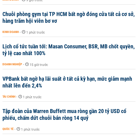
9 giờ trước
Chuỗi phòng gym tại TP HCM bất ngờ đóng cửa tất cả cơ sở,
hàng trăm hội viên bơ vơ
KINH DOANH
-
1 phút trước
Lịch cổ tức tuần tới: Masan Consumer, BSR, MB chốt quyền,
tỷ lệ cao nhất 100%
DOANH NGHIỆP
-
15 giờ trước
VPBank bất ngờ hạ lãi suất ở tất cả kỳ hạn, mức giảm mạnh
nhất lên đến 2,4%
TÀI CHÍNH
-
1 phút trước
Tập đoàn của Warren Buffett mua ròng gần 20 tỷ USD cổ
phiếu, chấm dứt chuỗi bán ròng 14 quý
QUỐC TẾ
-
1 phút trước