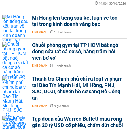
14:06 | 30/06/2026
Mi Hồng lên tiếng sau kết luận về tồn
tại trong kinh doanh vàng bạc
KINH DOANH
-
1 phút trước
Chuỗi phòng gym tại TP HCM bất ngờ
đóng cửa tất cả cơ sở, hàng trăm hội
viên bơ vơ
KINH DOANH
-
1 phút trước
Thanh tra Chính phủ chỉ ra loạt vi phạm
tại Bảo Tín Mạnh Hải, Mi Hồng, PNJ,
SJC, DOJI, chuyển hồ sơ sang Bộ Công
an
KINH DOANH
-
9 giờ trước
Tập đoàn của Warren Buffett mua ròng
gần 20 tỷ USD cổ phiếu, chấm dứt chuỗi