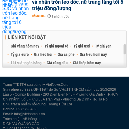
và nhẫn tròn leo dốc, nữ trang tăng tới 6
triệu đồng/lượng
HÀNG HÓA
-
1 phút trước
LIÊN KẾT NỔI BẬT
Giá vàng hôm nay
Tỷ giá ngoại tệ
Tỷ giá usd
Tỷ giá yen
Tỷ giá euro
Giá heo hơi
Giá cà phê
Giá tiêu hôm nay
Lãi suất ngân hàng
Giá xăng dầu
Giá thép hôm nay
Giá sầu riêng
Giá thịt heo
Giá gạo
Giá cao su
Best Retail Brokers
Diễn đàn đầu tư Việt Nam 2026
Trang TTĐTTH của công ty VietNewsCorp
Giấy phép số 3323/GP-TTĐT do Sở VH&TT TP.HCM cấp ngày 20/3/2026
Lầu 5 - Compa Building - 293 Điện Biên Phủ - Phường Gia Định - TP.HCM
Chi nhánh:
Số 5 - Khu 38A Trần Phú - Phường Ba Đình - TP. Hà Nội
Chịu trách nhiệm nội dung:
Hoàng Hữu Lợi
Hotline:
0975798489
Email:
info@vietnambiz.vn
Trách nhiệm về thông tin
DỊCH VỤ QUẢNG CÁO
Tel:
0931589222 (Ms Ngọc)