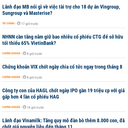
Lãnh đạo MB nói gì về việc tài trợ cho 18 dự án Vingroup,
Sungroup và Masterise?
TÀI CHÍNH
-
17 giờ trước
NHNN cần tăng nắm giữ bao nhiêu cổ phiếu CTG để sở hữu
tối thiểu 65% VietinBank?
CHỨNG KHOÁN
-
8 giờ trước
Chứng khoán VIX chốt ngày chia cổ tức ngay trong tháng 8
CHỨNG KHOÁN
-
8 giờ trước
Công ty con của HAGL chốt ngày IPO gần 19 triệu cp với giá
gấp hơn 4 lần cổ phiếu HAG
CHỨNG KHOÁN
-
16 giờ trước
Lãnh đạo Vinamilk: Tăng quy mô đàn bò thêm 8.000 con, đã
chốt giá nguyên liệu đến tháng 11