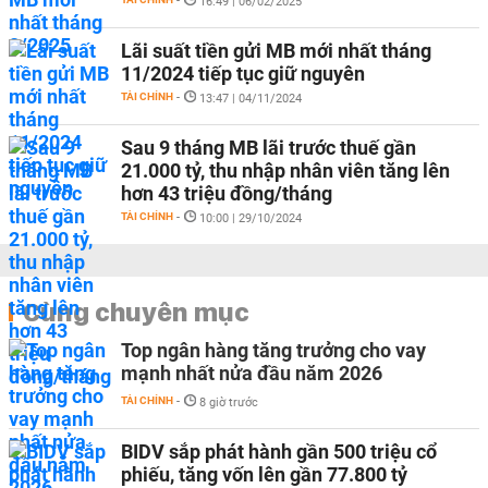
-
16:49 | 06/02/2025
Lãi suất tiền gửi MB mới nhất tháng
11/2024 tiếp tục giữ nguyên
TÀI CHÍNH
-
13:47 | 04/11/2024
Sau 9 tháng MB lãi trước thuế gần
21.000 tỷ, thu nhập nhân viên tăng lên
hơn 43 triệu đồng/tháng
TÀI CHÍNH
-
10:00 | 29/10/2024
Cùng chuyên mục
Top ngân hàng tăng trưởng cho vay
mạnh nhất nửa đầu năm 2026
TÀI CHÍNH
-
8 giờ trước
BIDV sắp phát hành gần 500 triệu cổ
phiếu, tăng vốn lên gần 77.800 tỷ