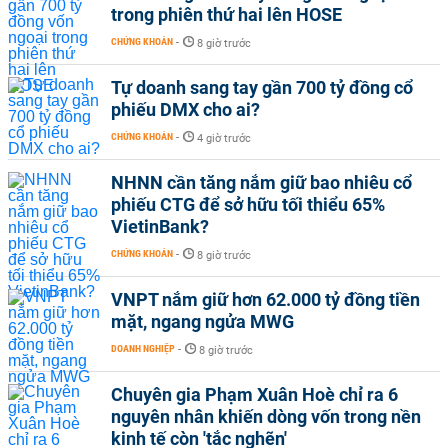
trong phiên thứ hai lên HOSE
CHỨNG KHOÁN
-
8 giờ trước
Tự doanh sang tay gần 700 tỷ đồng cổ
phiếu DMX cho ai?
CHỨNG KHOÁN
-
4 giờ trước
NHNN cần tăng nắm giữ bao nhiêu cổ
phiếu CTG để sở hữu tối thiểu 65%
VietinBank?
CHỨNG KHOÁN
-
8 giờ trước
VNPT nắm giữ hơn 62.000 tỷ đồng tiền
mặt, ngang ngửa MWG
DOANH NGHIỆP
-
8 giờ trước
Chuyên gia Phạm Xuân Hoè chỉ ra 6
nguyên nhân khiến dòng vốn trong nền
kinh tế còn 'tắc nghẽn'