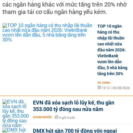
các ngân hàng khác với mức tăng trên 20% nhờ
tham gia tái cơ cấu ngân hàng yếu kém.
TOP 10 ngân
hàng có thu
nhập lãi thuần
cao nhất nửa
đầu năm 2026:
VietinBank
vươn lên dẫn
đầu, 5 nhà băng
tăng trên 30%
TÀI CHÍNH
-
15:12 | 05/08/2026
EVN đã xóa sạch lỗ lũy kế, thu gần
353.000 tỷ đồng sau nửa năm
DOANH NGHIỆP
-
4 giờ trước
DMX hút gần 700 tỷ đồng vốn ngoại