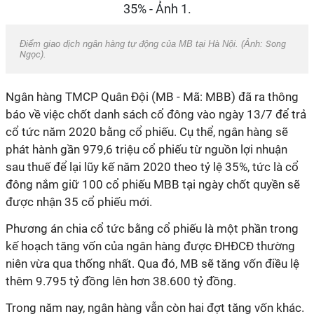
Điểm giao dịch ngân hàng tự động của MB tại Hà Nội. (Ảnh:
Song
Ngọc
).
Ngân hàng TMCP Quân Đội (MB - Mã: MBB) đã ra thông
báo về việc chốt danh sách cổ đông vào ngày 13/7 để trả
cổ tức năm 2020 bằng cổ phiếu. Cụ thể, ngân hàng sẽ
phát hành gần 979,6 triệu cổ phiếu từ nguồn lợi nhuận
sau thuế để lại lũy kế năm 2020 theo tỷ lệ 35%, tức là cổ
đông nắm giữ 100 cổ phiếu MBB tại ngày chốt quyền sẽ
được nhận 35 cổ phiếu mới.
Phương án chia cổ tức bằng cổ phiếu là một phần trong
kế hoạch tăng vốn của ngân hàng được ĐHĐCĐ thường
niên vừa qua thống nhất. Qua đó, MB sẽ tăng vốn điều lệ
thêm 9.795 tỷ đồng lên hơn 38.600 tỷ đồng.
Trong năm nay, ngân hàng vẫn còn hai đợt tăng vốn khác.