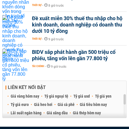
THỜI SỰ
-
8 giờ trước
Đề xuất miễn 30% thuế thu nhập cho hộ
kinh doanh, doanh nghiệp có doanh thu
dưới 10 tỷ đồng
THỜI SỰ
-
9 giờ trước
BIDV sắp phát hành gần 500 triệu cổ
phiếu, tăng vốn lên gần 77.800 tỷ
TÀI CHÍNH
-
9 giờ trước
LIÊN KẾT NỔI BẬT
Giá vàng hôm nay
Tỷ giá ngoại tệ
Tỷ giá usd
Tỷ giá yen
Tỷ giá euro
Giá heo hơi
Giá cà phê
Giá tiêu hôm nay
Lãi suất ngân hàng
Giá xăng dầu
Giá thép hôm nay
Giá sầu riêng
Giá thịt heo
Giá gạo
Giá cao su