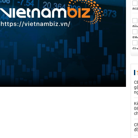
CE
g
n
Kế
0
c
Ch
đ