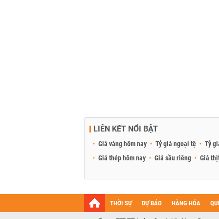
LIÊN KẾT NỔI BẬT
Giá vàng hôm nay
Tỷ giá ngoại tệ
Tỷ gi
Giá thép hôm nay
Giá sầu riêng
Giá thị
THỜI SỰ
DỰ BÁO
HÀNG HÓA
QU