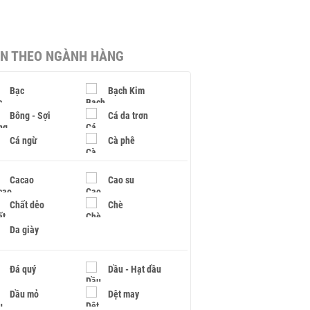
IN THEO NGÀNH HÀNG
Bạc
Bạch Kim
Bông - Sợi
Cá da trơn
Cá ngừ
Cà phê
Cacao
Cao su
Chất dẻo
Chè
Da giày
Đá quý
Dầu - Hạt dầu
Dầu mỏ
Dệt may