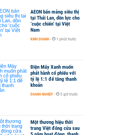
AEON bán mảng siêu thị
tại Thái Lan, dồn lực cho
‘cuộc chiến’ tại Việt
Nam
KINH DOANH
-
1 phút trước
Điện Máy Xanh muốn
phát hành cổ phiếu với
tỷ lệ 1:1 để tăng thanh
khoản
DOANH NGHIỆP
-
5 giờ trước
Một thương hiệu thời
trang Việt đóng cửa sau
5 năm hoạt động, thanh