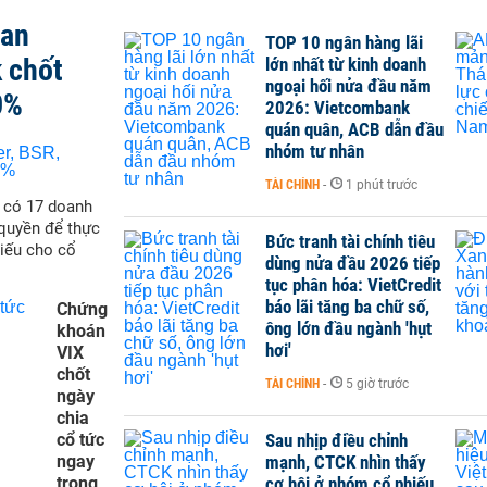
san
TOP 10 ngân hàng lãi
 chốt
lớn nhất từ kinh doanh
ngoại hối nửa đầu năm
0%
2026: Vietcombank
quán quân, ACB dẫn đầu
nhóm tư nhân
TÀI CHÍNH
-
1 phút trước
ẽ có 17 doanh
quyền để thực
Bức tranh tài chính tiêu
hiếu cho cổ
dùng nửa đầu 2026 tiếp
tục phân hóa: VietCredit
báo lãi tăng ba chữ số,
Chứng
ông lớn đầu ngành 'hụt
khoán
hơi'
VIX
chốt
TÀI CHÍNH
-
5 giờ trước
ngày
chia
cổ tức
Sau nhịp điều chỉnh
ngay
mạnh, CTCK nhìn thấy
trong
cơ hội ở nhóm cổ phiếu