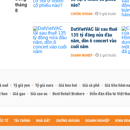
tháng
nào?
8
CHỨNG KHOÁN
-
5 giờ trước
DatVietVAC lãi sau thuế
135 tỷ đồng nửa đầu
năm, dồn 6 concert vào
cuối năm
DOANH NGHIỆP
-
3 giờ trước
á usd
Tỷ giá yen
Tỷ giá euro
Giá heo hơi
Giá cà phê
Giá tiêu hôm n
t heo
Giá gạo
Giá cao su
Best Retail Brokers
Diễn đàn đầu tư Việt N
ỐC TẾ
TÀI CHÍNH
NHÀ ĐẤT
CHỨNG KHOÁN
DOANH NGHIỆP
KINH DO