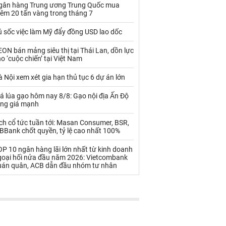
Palladium
Phân bón
gân hàng Trung ương Trung Quốc mua
hêm 20 tấn vàng trong tháng 7
Rau - Củ -Quả
Sắt thép
ú sốc việc làm Mỹ đẩy đồng USD lao dốc
Sữa
ON bán mảng siêu thị tại Thái Lan, dồn lực
o ‘cuộc chiến’ tại Việt Nam
Than
Thức ăn chăn nuôi
 Nội xem xét gia hạn thủ tục 6 dự án lớn
Thủy hải sản khác
Tôm
á lúa gạo hôm nay 8/8: Gạo nội địa Ấn Độ
ăng giá mạnh
Vàng
ch cổ tức tuần tới: Masan Consumer, BSR,
BBank chốt quyền, tỷ lệ cao nhất 100%
VLXD khác
Xăng dầu
P 10 ngân hàng lãi lớn nhất từ kinh doanh
Xi măng - Clynker
goại hối nửa đầu năm 2026: Vietcombank
uán quân, ACB dẫn đầu nhóm tư nhân