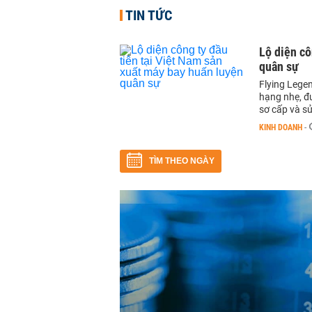
TIN TỨC
Lộ diện cô
quân sự
Flying Lege
hạng nhẹ, đ
sơ cấp và s
KINH DOANH
-
TÌM THEO NGÀY