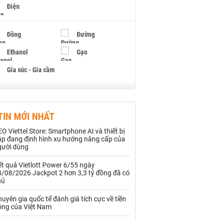
Điện
Đồng
Đường
Ethanol
Gạo
Gia súc - Gia cầm
Giấy
Gỗ
TIN MỚI NHẤT
Hạt điều
Hồ tiêu - Hạt tiêu
O Viettel Store: Smartphone AI và thiết bị
Khí đốt
ập đang định hình xu hướng nâng cấp của
gười dùng
Kim loại khác
Mắc ca
t quả Vietlott Power 6/55 ngày
8/08/2026 Jackpot 2 hơn 3,3 tỷ đồng đã có
Muối
Ngũ cốc
hủ
Nhựa - Hạt nhựa
uyên gia quốc tế đánh giá tích cực về tiền
ồng của Việt Nam