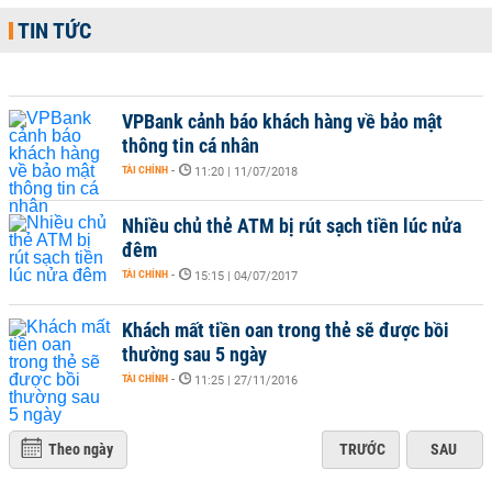
TIN TỨC
VPBank cảnh báo khách hàng về bảo mật
thông tin cá nhân
TÀI CHÍNH
-
11:20 | 11/07/2018
Nhiều chủ thẻ ATM bị rút sạch tiền lúc nửa
đêm
TÀI CHÍNH
-
15:15 | 04/07/2017
Khách mất tiền oan trong thẻ sẽ được bồi
thường sau 5 ngày
TÀI CHÍNH
-
11:25 | 27/11/2016
Theo ngày
TRƯỚC
SAU