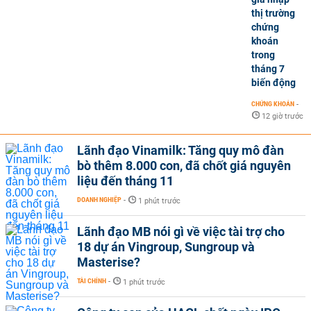
thị trường
chứng
khoán
trong
tháng 7
biến động
CHỨNG KHOÁN
-
12 giờ trước
Lãnh đạo Vinamilk: Tăng quy mô đàn
bò thêm 8.000 con, đã chốt giá nguyên
liệu đến tháng 11
DOANH NGHIỆP
-
1 phút trước
Lãnh đạo MB nói gì về việc tài trợ cho
18 dự án Vingroup, Sungroup và
Masterise?
TÀI CHÍNH
-
1 phút trước