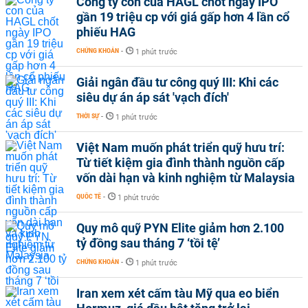
Công ty con của HAGL chốt ngày IPO
gần 19 triệu cp với giá gấp hơn 4 lần cổ
phiếu HAG
CHỨNG KHOÁN
-
1 phút trước
Giải ngân đầu tư công quý III: Khi các
siêu dự án áp sát 'vạch đích'
THỜI SỰ
-
1 phút trước
Việt Nam muốn phát triển quỹ hưu trí:
Từ tiết kiệm gia đình thành nguồn cấp
vốn dài hạn và kinh nghiệm từ Malaysia
QUỐC TẾ
-
1 phút trước
Quy mô quỹ PYN Elite giảm hơn 2.100
tỷ đồng sau tháng 7 ‘tồi tệ’
CHỨNG KHOÁN
-
1 phút trước
Iran xem xét cấm tàu Mỹ qua eo biển