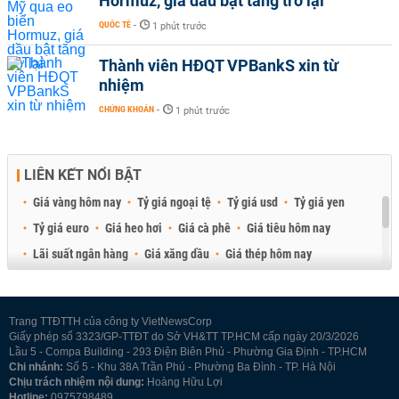
Hormuz, giá dầu bật tăng trở lại
QUỐC TẾ
-
1 phút trước
Thành viên HĐQT VPBankS xin từ
nhiệm
CHỨNG KHOÁN
-
1 phút trước
LIÊN KẾT NỔI BẬT
Giá vàng hôm nay
Tỷ giá ngoại tệ
Tỷ giá usd
Tỷ giá yen
Tỷ giá euro
Giá heo hơi
Giá cà phê
Giá tiêu hôm nay
Lãi suất ngân hàng
Giá xăng dầu
Giá thép hôm nay
Giá sầu riêng
Giá thịt heo
Giá gạo
Giá cao su
Best Retail Brokers
Diễn đàn đầu tư Việt Nam 2026
Trang TTĐTTH của công ty VietNewsCorp
Giấy phép số 3323/GP-TTĐT do Sở VH&TT TP.HCM cấp ngày 20/3/2026
Lầu 5 - Compa Building - 293 Điện Biên Phủ - Phường Gia Định - TP.HCM
Chi nhánh:
Số 5 - Khu 38A Trần Phú - Phường Ba Đình - TP. Hà Nội
Chịu trách nhiệm nội dung:
Hoàng Hữu Lợi
Hotline:
0975798489