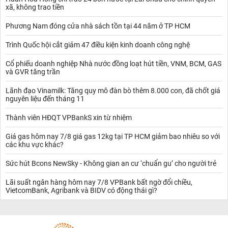
xã, không trao tiền
Phương Nam đóng cửa nhà sách tồn tại 44 năm ở TP HCM
Trình Quốc hội cắt giảm 47 điều kiện kinh doanh công nghệ
Cổ phiếu doanh nghiệp Nhà nước đồng loạt hút tiền, VNM, BCM, GAS
và GVR tăng trần
Lãnh đạo Vinamilk: Tăng quy mô đàn bò thêm 8.000 con, đã chốt giá
nguyên liệu đến tháng 11
Thành viên HĐQT VPBankS xin từ nhiệm
Giá gas hôm nay 7/8 giá gas 12kg tại TP HCM giảm bao nhiêu so với
các khu vực khác?
Sức hút Bcons NewSky - Không gian an cư ‘chuẩn gu’ cho người trẻ
Lãi suất ngân hàng hôm nay 7/8 VPBank bất ngờ đổi chiều,
VietcomBank, Agribank và BIDV có động thái gì?