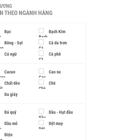
HƯƠNG
IN THEO NGÀNH HÀNG
Bạc
Bạch Kim
Bông - Sợi
Cá da trơn
Cá ngừ
Cà phê
Cacao
Cao su
Chất dẻo
Chè
Da giày
Đá quý
Dầu - Hạt dầu
Dầu mỏ
Dệt may
Điện