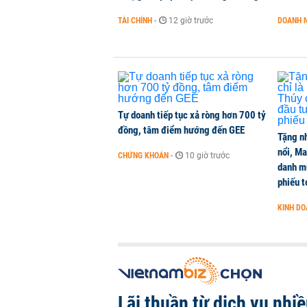
CEO ngân hàng lớn nhất nước Mỹ: 
TÀI CHÍNH
-
12 giờ trước
DOANH 
QUỐC TẾ
-
1 phút trước
Báo cáo F&B QI/2026: Biến động c
nghiệp
CHUYỂN ĐỘNG THỊ TRƯỜNG
-
1 phút trước
Tự doanh tiếp tục xả ròng hơn 700 tỷ
đồng, tâm điểm hướng đến GEE
Tặng nh
nổi, M
CHỨNG KHOÁN
-
10 giờ trước
danh mụ
phiếu t
KINH D
Lãi thuần từ dịch vụ nhi