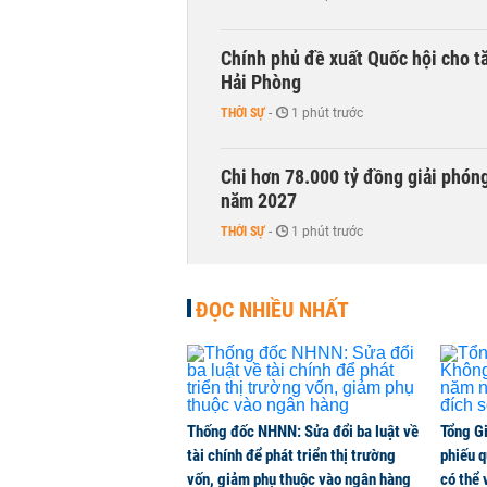
Chính phủ đề xuất Quốc hội cho tă
Hải Phòng
THỜI SỰ
-
1 phút trước
Chi hơn 78.000 tỷ đồng giải phóng
năm 2027
THỜI SỰ
-
1 phút trước
Tái cấu trúc đúng hướng, Nam Hoa 
ĐỌC NHIỀU NHẤT
2026
CHUYỂN ĐỘNG THỊ TRƯỜNG
-
1 phút trước
Doanh nghiệp 'họ FPT' chốt ngày 
Thống đốc NHNN: Sửa đổi ba luật về
Tổng G
DOANH NGHIỆP
-
1 phút trước
tài chính để phát triển thị trường
phiếu q
vốn, giảm phụ thuộc vào ngân hàng
có thể 