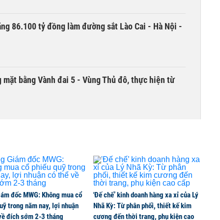
ng 86.100 tỷ đồng làm đường sắt Lào Cai - Hà Nội -
 mặt bằng Vành đai 5 - Vùng Thủ đô, thực hiện từ
hái trái ngọt trong kết quả kinh doanh nửa đầu
nhận cổ tức 10.000 đồng/cp
iám đốc MWG: Không mua cổ
'Đế chế’ kinh doanh hàng xa xỉ của Lý
uỹ trong năm nay, lợi nhuận
Nhã Kỳ: Từ phân phối, thiết kế kim
về đích sớm 2-3 tháng
cương đến thời trang, phụ kiện cao