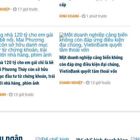
cấp
‘Nợ margin đang ở mức cao nhất mọi thời đại’
NGHIỆP
-
17 giờ trước
KINH DOANH
-
1 phút trước
hi phí và xu hướng bảo vệ lợi nhuận của doanh
Một doanh nghiệp cảng biển không
à 120 tỷ cho em gái chỉ là bề
còn đáp ứng điều kiện đại chúng,
ai Phương Thúy còn sở hữu
VietinBank quyết tâm thoái vốn
c đầu tư từ chứng khoán, trái
ới nhà hàng, phim ảnh
DOANH NGHIỆP
-
13 giờ trước
OANH
-
13 giờ trước
ều ngân