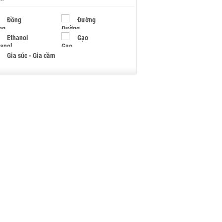
Đồng
Đường
Ethanol
Gạo
Gia súc - Gia cầm
Giấy
Gỗ
Hạt điều
Hồ tiêu - Hạt tiêu
Khí đốt
Kim loại khác
Mắc ca
Muối
Ngũ cốc
Nhựa - Hạt nhựa
Palladium
Phân bón