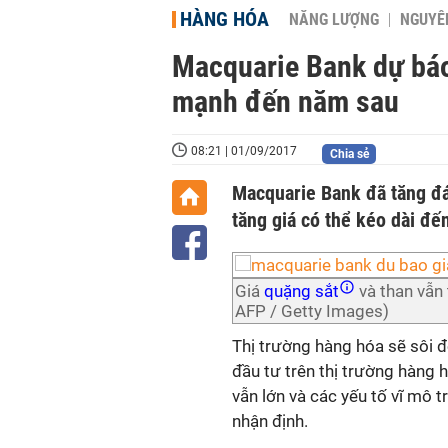
HÀNG HÓA
NĂNG LƯỢNG
NGUYÊN
Macquarie Bank dự báo
mạnh đến năm sau
08:21 | 01/09/2017
Chia sẻ
Macquarie Bank đã tăng đán
tăng giá có thể kéo dài đ
Giá
quặng sắt
và than vẫn
AFP / Getty Images)
Thị trường hàng hóa sẽ sôi 
đầu tư trên thị trường hàng h
vẫn lớn và các yếu tố vĩ mô t
nhận định.