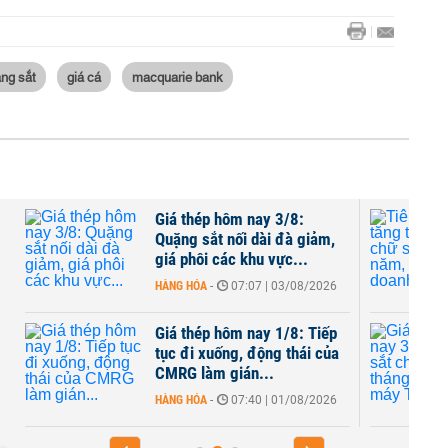
ng sắt
giá cá
macquarie bank
m nay 3/8:
Tiêu thụ thép tăng trưởng
ối dài đà giảm,
hai chữ số nửa đầu năm,
c khu vực...
nhiều doanh nghiệp...
07:07 | 03/08/2026
HÀNG HÓA
-
07:00 | 01/08/2026
m nay 1/8: Tiếp
Giá thép hôm nay 31/7:
g, động thái của
Quặng sắt chạm đáy 13
ián...
tháng khi nhà máy Trung...
07:40 | 01/08/2026
HÀNG HÓA
-
08:09 | 31/07/2026