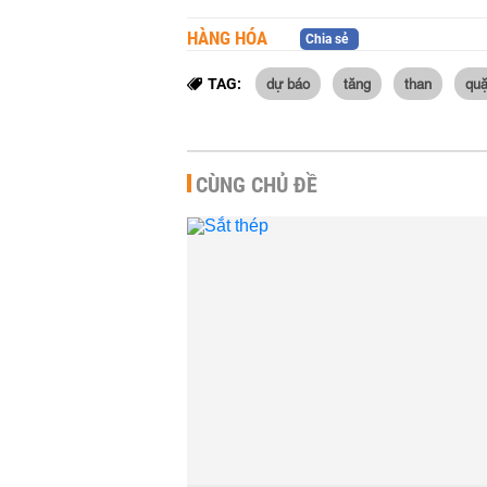
HÀNG HÓA
Chia sẻ
dự báo
tăng
than
quặ
TAG:
CÙNG CHỦ ĐỀ
Giá thép hôm nay 5/8: Diễn
Giá thép hô
biến trái chiều khi BHP đối
Quặng sắt n
mặt đình công...
giá phôi cá
HÀNG HÓA
-
21 giờ trước
HÀNG HÓA
-
Giá thép hôm nay 4/8:
Giá thép hô
Quặng sắt xuống đáy một
tục đi xuốn
năm do thỏa thuận đổ bể...
CMRG làm g
HÀNG HÓA
-
07:00 | 04/08/2026
HÀNG HÓA
-