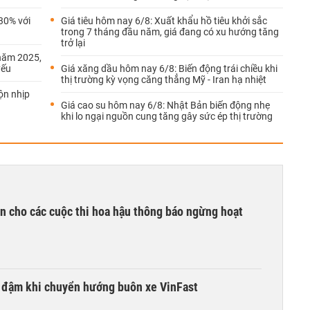
30% với
Giá tiêu hôm nay 6/8: Xuất khẩu hồ tiêu khởi sắc
trong 7 tháng đầu năm, giá đang có xu hướng tăng
trở lại
năm 2025,
yếu
Giá xăng dầu hôm nay 6/8: Biến động trái chiều khi
thị trường kỳ vọng căng thẳng Mỹ - Iran hạ nhiệt
ộn nhịp
Giá cao su hôm nay 6/8: Nhật Bản biến động nhẹ
khi lo ngại nguồn cung tăng gây sức ép thị trường
n cho các cuộc thi hoa hậu thông báo ngừng hoạt
i đậm khi chuyển hướng buôn xe VinFast