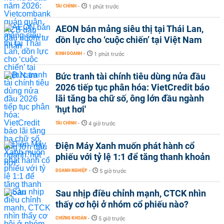
TÀI CHÍNH
-
1 phút trước
AEON bán mảng siêu thị tại Thái Lan,
dồn lực cho ‘cuộc chiến’ tại Việt Nam
KINH DOANH
-
1 phút trước
Bức tranh tài chính tiêu dùng nửa đầu
2026 tiếp tục phân hóa: VietCredit báo
lãi tăng ba chữ số, ông lớn đầu ngành
'hụt hơi'
TÀI CHÍNH
-
4 giờ trước
Điện Máy Xanh muốn phát hành cổ
phiếu với tỷ lệ 1:1 để tăng thanh khoản
DOANH NGHIỆP
-
5 giờ trước
Sau nhịp điều chỉnh mạnh, CTCK nhìn
thấy cơ hội ở nhóm cổ phiếu nào?
CHỨNG KHOÁN
-
5 giờ trước