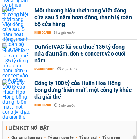
Một thương hiệu thời trang Việt đóng
cửa sau 5 năm hoạt động, thanh lý toàn
bộ cửa hàng
KINH DOANH
-
4 giờ trước
DatVietVAC lãi sau thuế 135 tỷ đồng
nửa đầu năm, dồn 6 concert vào cuối
năm
DOANH NGHIỆP
-
2 giờ trước
Công ty 100 tỷ của Huấn Hoa Hồng
bỗng dưng ‘biến mất’, một công ty khác
đã giải thể
KINH DOANH
-
3 giờ trước
LIÊN KẾT NỔI BẬT
Giá vàng hôm nay
Tỷ giá ngoại tệ
Tỷ giá usd
Tỷ giá yen