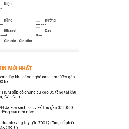
Điện
Đồng
Đường
Ethanol
Gạo
Gia súc - Gia cầm
Giấy
Gỗ
TIN MỚI NHẤT
Hạt điều
Hồ tiêu - Hạt tiêu
hành lập khu công nghệ cao Hưng Yên gần
Khí đốt
00 ha
P HCM sắp có chung cư cao 35 tầng tại khu
Kim loại khác
Mắc ca
hợ Gà - Gạo
Muối
Ngũ cốc
N đã xóa sạch lỗ lũy kế, thu gần 353.000
ỷ đồng sau nửa năm
Nhựa - Hạt nhựa
ự doanh sang tay gần 700 tỷ đồng cổ phiếu
MX cho ai?