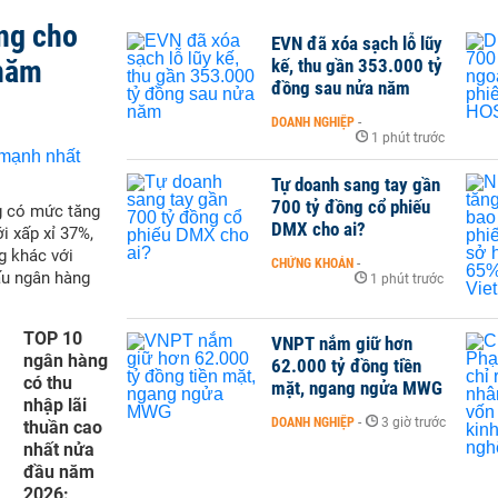
ng cho
EVN đã xóa sạch lỗ lũy
 năm
kế, thu gần 353.000 tỷ
đồng sau nửa năm
DOANH NGHIỆP
-
1 phút trước
Tự doanh sang tay gần
700 tỷ đồng cổ phiếu
g có mức tăng
DMX cho ai?
i xấp xỉ 37%,
g khác với
CHỨNG KHOÁN
-
ấu ngân hàng
1 phút trước
TOP 10
VNPT nắm giữ hơn
ngân hàng
62.000 tỷ đồng tiền
có thu
mặt, ngang ngửa MWG
nhập lãi
DOANH NGHIỆP
-
3 giờ trước
thuần cao
nhất nửa
đầu năm
2026: