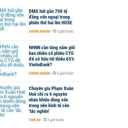
DMX hút gần 700 tỷ
đồng vốn ngoại trong
phiên thứ hai lên HOSE
CHỨNG KHOÁN
-
3 giờ trước
NHNN cần tăng nắm giữ
bao nhiêu cổ phiếu CTG
để sở hữu tối thiểu 65%
VietinBank?
CHỨNG KHOÁN
-
3 giờ trước
Chuyên gia Phạm Xuân
Hoè chỉ ra 6 nguyên
nhân khiến dòng vốn
trong nền kinh tế còn
'tắc nghẽn'
THỜI SỰ
-
3 giờ trước