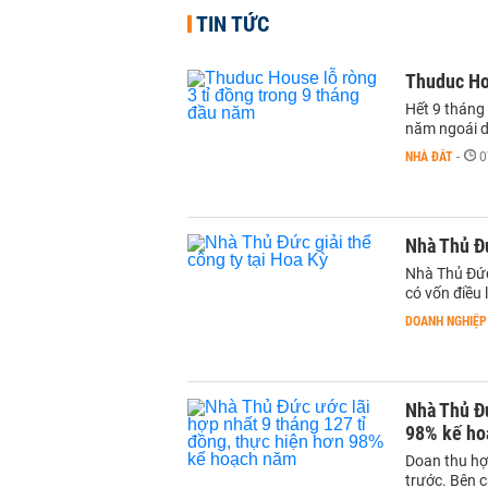
TIN TỨC
Thuduc Hou
Hết 9 tháng 
năm ngoái d
NHÀ ĐẤT
-
0
Nhà Thủ Đứ
Nhà Thủ Đức
có vốn điều l
DOANH NGHIỆP
Nhà Thủ Đứ
98% kế ho
Doan thu hợ
trước. Bên 