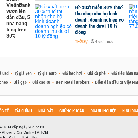
VietinBank
Đề xuất miễn 30% thuế
vươn lên
thu nhập cho hộ kinh
dẫn đầu, 5
doanh, doanh nghiệp có
nhà băng
doanh thu dưới 10 tỷ
tăng trên
đồng
30%
THỜI SỰ
-
4 giờ trước
á usd
Tỷ giá yen
Tỷ giá euro
Giá heo hơi
Giá cà phê
Giá tiêu hôm n
t heo
Giá gạo
Giá cao su
Best Retail Brokers
Diễn đàn đầu tư Việt N
ỐC TẾ
TÀI CHÍNH
NHÀ ĐẤT
CHỨNG KHOÁN
DOANH NGHIỆP
KINH DO
P.HCM cấp ngày 20/3/2026
 - Phường Gia Định - TP.HCM
 Ba Đình - TP. Hà Nội