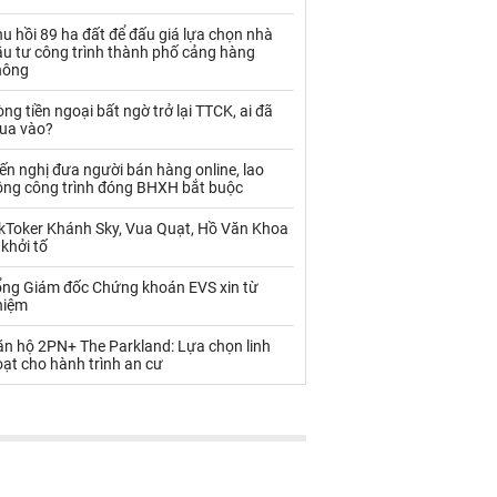
Palladium
Phân bón
u hồi 89 ha đất để đấu giá lựa chọn nhà
Rau - Củ -Quả
Sắt thép
ầu tư công trình thành phố cảng hàng
hông
Sữa
ng tiền ngoại bất ngờ trở lại TTCK, ai đã
ua vào?
Than
Thức ăn chăn nuôi
ến nghị đưa người bán hàng online, lao
ộng công trình đóng BHXH bắt buộc
Thủy hải sản khác
Tôm
ikToker Khánh Sky, Vua Quạt, Hồ Văn Khoa
Vàng
 khởi tố
ổng Giám đốc Chứng khoán EVS xin từ
VLXD khác
Xăng dầu
hiệm
Xi măng - Clynker
ăn hộ 2PN+ The Parkland: Lựa chọn linh
ạt cho hành trình an cư