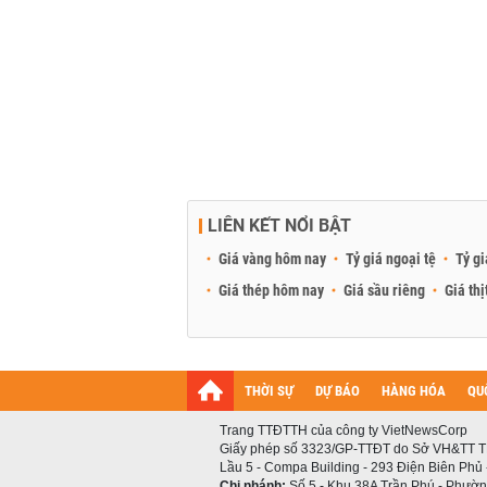
LIÊN KẾT NỔI BẬT
Giá vàng hôm nay
Tỷ giá ngoại tệ
Tỷ gi
Giá thép hôm nay
Giá sầu riêng
Giá thị
THỜI SỰ
DỰ BÁO
HÀNG HÓA
QU
Trang TTĐTTH của công ty VietNewsCorp
Giấy phép số 3323/GP-TTĐT do Sở VH&TT T
Lầu 5 - Compa Building - 293 Điện Biên Phủ
Chi nhánh:
Số 5 - Khu 38A Trần Phú - Phường