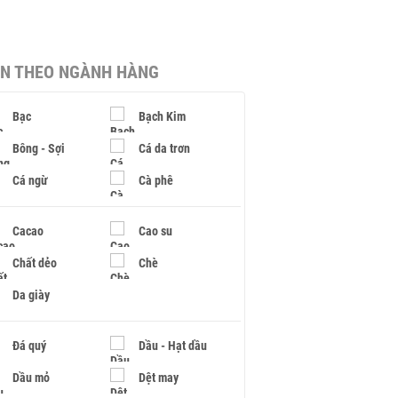
IN THEO NGÀNH HÀNG
Bạc
Bạch Kim
Bông - Sợi
Cá da trơn
Cá ngừ
Cà phê
Cacao
Cao su
Chất dẻo
Chè
Da giày
Đá quý
Dầu - Hạt dầu
Dầu mỏ
Dệt may