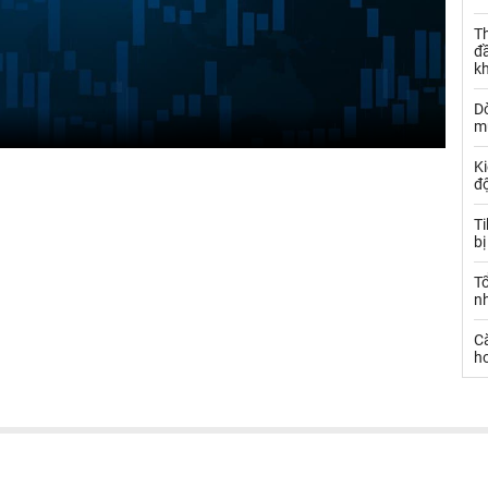
Th
đ
k
Dò
m
Ki
đ
T
bị
T
n
C
ho