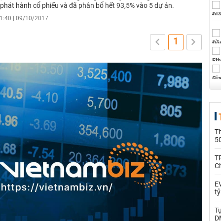
 phát hành cổ phiếu và đã phân bổ hết 93,5% vào 5 dự án.
1:40 | 09/10/2017
1
T
5
T
C
EV
t
T
D