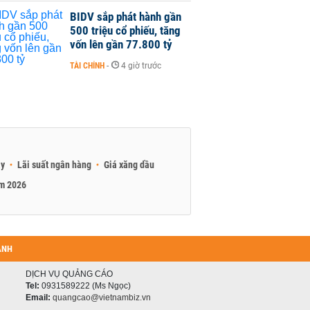
BIDV sắp phát hành gần
500 triệu cổ phiếu, tăng
vốn lên gần 77.800 tỷ
TÀI CHÍNH
-
4 giờ trước
ay
Lãi suất ngân hàng
Giá xăng dầu
am 2026
ANH
DỊCH VỤ QUẢNG CÁO
Tel:
0931589222 (Ms Ngọc)
Email:
quangcao@vietnambiz.vn