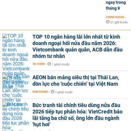
ngay trong
tháng 8
CHỨNG KHOÁN
-
21 giờ trước
TOP 10 ngân hàng lãi lớn nhất từ kinh
doanh ngoại hối nửa đầu năm 2026:
Vietcombank quán quân, ACB dẫn đầu
nhóm tư nhân
TÀI CHÍNH
-
1 phút trước
AEON bán mảng siêu thị tại Thái Lan,
dồn lực cho ‘cuộc chiến’ tại Việt Nam
KINH DOANH
-
1 phút trước
Bức tranh tài chính tiêu dùng nửa đầu
2026 tiếp tục phân hóa: VietCredit báo
lãi tăng ba chữ số, ông lớn đầu ngành
'hụt hơi'