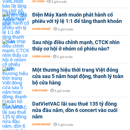
TÀI CHÍNH
-
5 giờ trước
Điện Máy Xanh muốn phát hành cổ
phiếu với tỷ lệ 1:1 để tăng thanh khoản
DOANH NGHIỆP
-
5 giờ trước
Sau nhịp điều chỉnh mạnh, CTCK nhìn
thấy cơ hội ở nhóm cổ phiếu nào?
CHỨNG KHOÁN
-
5 giờ trước
Một thương hiệu thời trang Việt đóng
cửa sau 5 năm hoạt động, thanh lý toàn
bộ cửa hàng
KINH DOANH
-
5 giờ trước
DatVietVAC lãi sau thuế 135 tỷ đồng
nửa đầu năm, dồn 6 concert vào cuối
năm
DOANH NGHIỆP
-
3 giờ trước