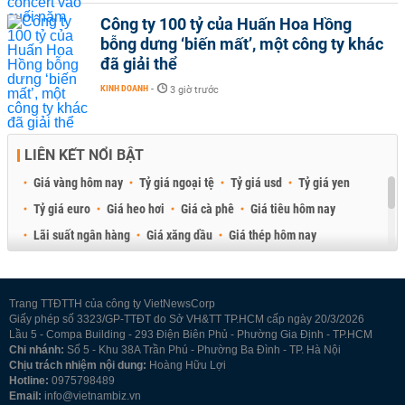
Công ty 100 tỷ của Huấn Hoa Hồng
bỗng dưng ‘biến mất’, một công ty khác
đã giải thể
KINH DOANH
-
3 giờ trước
LIÊN KẾT NỔI BẬT
Giá vàng hôm nay
Tỷ giá ngoại tệ
Tỷ giá usd
Tỷ giá yen
Tỷ giá euro
Giá heo hơi
Giá cà phê
Giá tiêu hôm nay
Lãi suất ngân hàng
Giá xăng dầu
Giá thép hôm nay
Giá sầu riêng
Giá thịt heo
Giá gạo
Giá cao su
Best Retail Brokers
Diễn đàn đầu tư Việt Nam 2026
Trang TTĐTTH của công ty VietNewsCorp
Giấy phép số 3323/GP-TTĐT do Sở VH&TT TP.HCM cấp ngày 20/3/2026
Lầu 5 - Compa Building - 293 Điện Biên Phủ - Phường Gia Định - TP.HCM
Chi nhánh:
Số 5 - Khu 38A Trần Phú - Phường Ba Đình - TP. Hà Nội
Chịu trách nhiệm nội dung:
Hoàng Hữu Lợi
Hotline:
0975798489
Email:
info@vietnambiz.vn