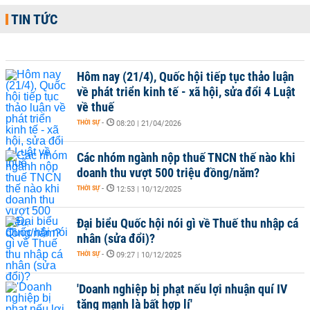
TIN TỨC
Hôm nay (21/4), Quốc hội tiếp tục thảo luận
về phát triển kinh tế - xã hội, sửa đổi 4 Luật
về thuế
THỜI SỰ
-
08:20 | 21/04/2026
Các nhóm ngành nộp thuế TNCN thế nào khi
doanh thu vượt 500 triệu đồng/năm?
THỜI SỰ
-
12:53 | 10/12/2025
Đại biểu Quốc hội nói gì về Thuế thu nhập cá
nhân (sửa đổi)?
THỜI SỰ
-
09:27 | 10/12/2025
'Doanh nghiệp bị phạt nếu lợi nhuận quí IV
tăng mạnh là bất hợp lí'