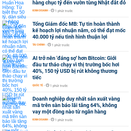
hàng chục tỷ đến vườn tùng Nhật đắt đỏ
KINH DOANH
-
1 phút trước
Tổng Giám đốc MB: Tự tin hoàn thành
kế hoạch lợi nhuận năm, có thể đạt mốc
40.000 tỷ nếu tình hình thuận lợi
TÀI CHÍNH
-
1 phút trước
AI trở nên 'đáng sợ' hơn Bitcoin: Giới
đầu tư tháo chạy vì thị trường bốc hơi
40%, 150 tỷ USD bị rút không thương
tiếc
QUỐC TẾ
-
1 phút trước
Doanh nghiệp duy nhất sản xuất vàng
mã trên sàn báo lãi tăng 64%, không
vay một đồng nào từ ngân hàng
KINH DOANH
-
1 phút trước