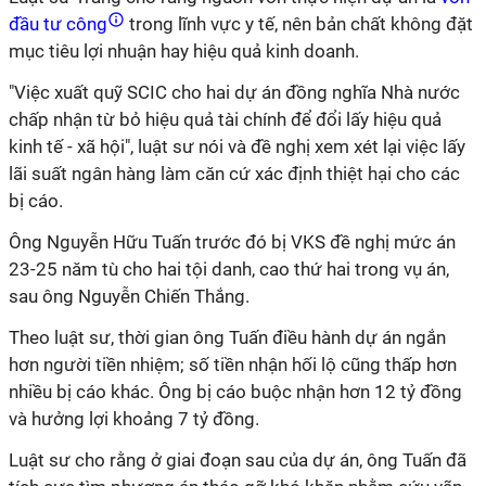
đầu tư công
trong lĩnh vực y tế, nên bản chất không đặt
mục tiêu lợi nhuận hay hiệu quả kinh doanh.
"Việc xuất quỹ SCIC cho hai dự án đồng nghĩa Nhà nước
chấp nhận từ bỏ hiệu quả tài chính để đổi lấy hiệu quả
kinh tế - xã hội", luật sư nói và đề nghị xem xét lại việc lấy
lãi suất ngân hàng làm căn cứ xác định thiệt hại cho các
bị cáo.
Ông Nguyễn Hữu Tuấn trước đó bị VKS đề nghị mức án
23-25 năm tù cho hai tội danh, cao thứ hai trong vụ án,
sau ông Nguyễn Chiến Thắng.
Theo luật sư, thời gian ông Tuấn điều hành dự án ngắn
hơn người tiền nhiệm; số tiền nhận hối lộ cũng thấp hơn
nhiều bị cáo khác. Ông bị cáo buộc nhận hơn 12 tỷ đồng
và hưởng lợi khoảng 7 tỷ đồng.
Luật sư cho rằng ở giai đoạn sau của dự án, ông Tuấn đã