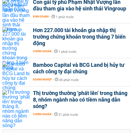
Con gái tỷ phú Phạm Nhật Vượng lần
đầu tham gia vào hệ sinh thái Vingroup
KINH DOANH
-
1 phút trước
Hơn 227.000 tài khoản gia nhập thị
trường chứng khoán trong tháng 7 biến
động
CHỨNG KHOÁN
-
1 phút trước
Bamboo Capital và BCG Land bị hủy tư
cách công ty đại chúng
DOANH NGHIỆP
-
45 phút trước
Thị trường thường ‘phất lên’ trong tháng
8, nhóm ngành nào có tiềm năng dẫn
sóng?
CHỨNG KHOÁN
-
21 phút trước