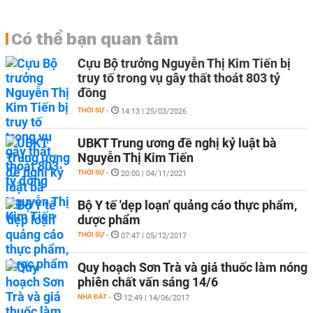
Có thể bạn quan tâm
Cựu Bộ trưởng Nguyễn Thị Kim Tiến bị
truy tố trong vụ gây thất thoát 803 tỷ
đồng
THỜI SỰ
-
14:13 | 25/03/2026
UBKT Trung ương đề nghị kỷ luật bà
Nguyễn Thị Kim Tiến
THỜI SỰ
-
20:00 | 04/11/2021
Bộ Y tế 'dẹp loạn' quảng cáo thực phẩm,
dược phẩm
THỜI SỰ
-
07:47 | 05/12/2017
Quy hoạch Sơn Trà và giá thuốc làm nóng
phiên chất vấn sáng 14/6
NHÀ ĐẤT
-
12:49 | 14/06/2017