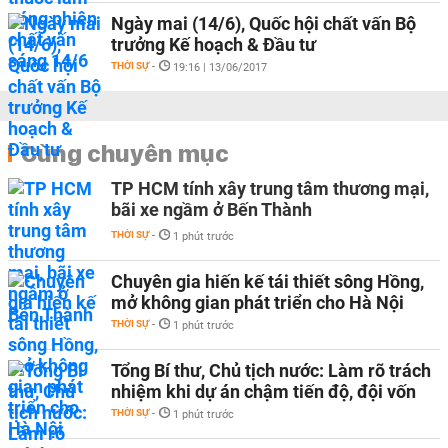
Ngày mai (14/6), Quốc hội chất vấn Bộ
trưởng Kế hoạch & Đầu tư
THỜI SỰ
-
19:16 | 13/06/2017
Cùng chuyên mục
TP HCM tính xây trung tâm thương mại,
bãi xe ngầm ở Bến Thành
THỜI SỰ
-
1 phút trước
Chuyên gia hiến kế tái thiết sông Hồng,
mở không gian phát triển cho Hà Nội
THỜI SỰ
-
1 phút trước
Tổng Bí thư, Chủ tịch nước: Làm rõ trách
nhiệm khi dự án chậm tiến độ, đội vốn
THỜI SỰ
-
1 phút trước