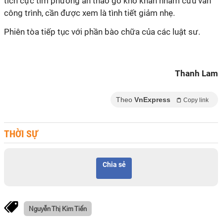
tích cực tìm phương án tháo gỡ khó khăn nhằm cứu vãn
công trình, cần được xem là tình tiết giảm nhẹ.
Phiên tòa tiếp tục với phần bào chữa của các luật sư.
Thanh Lam
Theo
VnExpress
Copy link
THỜI SỰ
Chia sẻ
Nguyễn Thị Kim Tiến