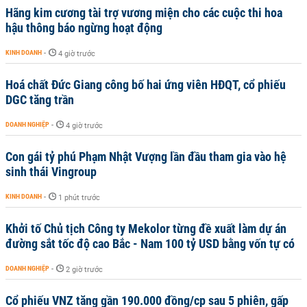
Hãng kim cương tài trợ vương miện cho các cuộc thi hoa
hậu thông báo ngừng hoạt động
KINH DOANH
-
4 giờ trước
Hoá chất Đức Giang công bố hai ứng viên HĐQT, cổ phiếu
DGC tăng trần
DOANH NGHIỆP
-
4 giờ trước
Con gái tỷ phú Phạm Nhật Vượng lần đầu tham gia vào hệ
sinh thái Vingroup
KINH DOANH
-
1 phút trước
Khởi tố Chủ tịch Công ty Mekolor từng đề xuất làm dự án
đường sắt tốc độ cao Bắc - Nam 100 tỷ USD bằng vốn tự có
DOANH NGHIỆP
-
2 giờ trước
Cổ phiếu VNZ tăng gần 190.000 đồng/cp sau 5 phiên, gấp