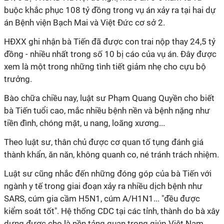
buộc khắc phục 108 tỷ đồng trong vụ án xảy ra tại hai dự
án Bệnh viện Bạch Mai và Việt Đức cơ sở 2.
HĐXX ghi nhận bà Tiến đã được con trai nộp thay 24,5 tỷ
đồng - nhiều nhất trong số 10 bị cáo của vụ án. Đây được
xem là một trong những tình tiết giảm nhẹ cho cựu bộ
trưởng.
Bào chữa chiều nay, luật sư Phạm Quang Quyền cho biết
bà Tiến tuổi cao, mắc nhiều bệnh nền và bệnh nặng như
tiền đình, chóng mặt, u nang, loãng xương...
Theo luật sư, thân chủ được cơ quan tố tụng đánh giá
thành khẩn, ăn năn, không quanh co, né tránh trách nhiệm.
Luật sư cũng nhắc đến những đóng góp của bà Tiến với
ngành y tế trong giai đoạn xảy ra nhiều dịch bệnh như
SARS, cúm gia cầm H5N1, cúm A/H1N1... "đều được
kiểm soát tốt". Hệ thống CDC tại các tỉnh, thành do bà xây
dựng được cho là nền tảng quan trọng giúp Việt Nam