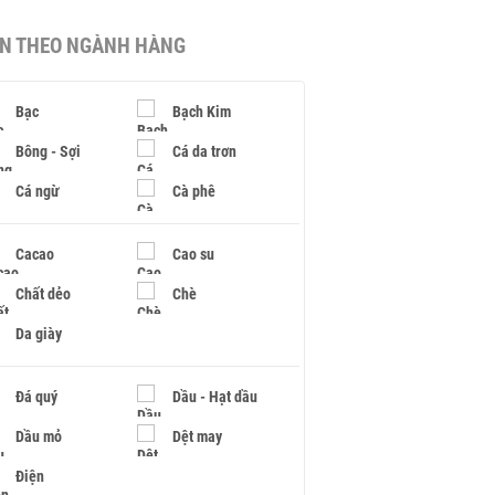
IN THEO NGÀNH HÀNG
Bạc
Bạch Kim
Bông - Sợi
Cá da trơn
Cá ngừ
Cà phê
Cacao
Cao su
Chất dẻo
Chè
Da giày
Đá quý
Dầu - Hạt dầu
Dầu mỏ
Dệt may
Điện