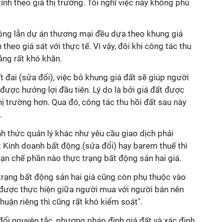
tính theo giá thị trường. Tôi nghĩ việc này không phù
ông lẫn dự án thương mại đều dựa theo khung giá
theo giá sát với thực tế. Vì vậy, đôi khi công tác thu
ằng rất khó khăn.
t đai (sửa đổi), việc bỏ khung giá đất sẽ giúp người
 được hưởng lợi đầu tiên. Lý do là bởi giá đất được
 thị trường hơn. Qua đó, công tác thu hồi đất sau này
.
nh thức quản lý khác như yêu cầu giao dịch phải
 Kinh doanh bất động (sửa đổi) hay barem thuế thì
ạn chế phần nào thực trạng bất động sản hai giá.
 trạng bất động sản hai giá cũng còn phụ thuộc vào
h được thực hiện giữa người mua với người bán nên
huận riêng thì cũng rất khó kiểm soát".
ổi nguyên tắc, phương pháp định giá đất và xác định