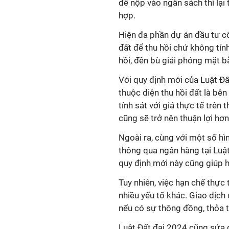
để nộp vào ngân sách thì lại 
hợp.
Hiện đa phần dự án đầu tư c
đất để thu hồi chứ không tính 
hồi, đền bù giải phóng mặt b
Với quy định mới của Luật Đấ
thuộc diện thu hồi đất là bên
tính sát với giá thực tế trên
cũng sẽ trở nên thuận lợi hơn
Ngoài ra, cùng với một số hì
thông qua ngân hàng tại Luật
quy định mới này cũng giúp h
Tuy nhiên, việc hạn chế thực
nhiều yếu tố khác. Giao dịc
nếu có sự thông đồng, thỏa t
Luật Đất đai 2024 cũng sửa đ