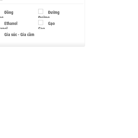
Đồng
Đường
Ethanol
Gạo
Gia súc - Gia cầm
Giấy
Gỗ
Hạt điều
Hồ tiêu - Hạt tiêu
Khí đốt
Kim loại khác
Mắc ca
Muối
Ngũ cốc
Nhựa - Hạt nhựa
Palladium
Phân bón