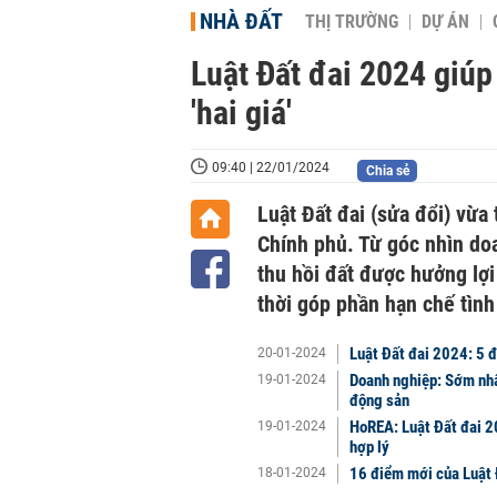
NHÀ ĐẤT
THỊ TRƯỜNG
DỰ ÁN
Luật Đất đai 2024 giúp
'hai giá'
09:40 | 22/01/2024
Chia sẻ
Luật Đất đai (sửa đổi) vừa
Chính phủ. Từ góc nhìn do
thu hồi đất được hưởng lợi 
thời góp phần hạn chế tình 
Luật Đất đai 2024: 5 
20-01-2024
Doanh nghiệp: Sớm nhấ
19-01-2024
động sản
HoREA: Luật Đất đai 20
19-01-2024
hợp lý
16 điểm mới của Luật 
18-01-2024