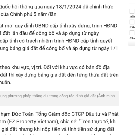
 Quốc hội thông qua ngày 18/1/2024 đã chính thức
 của Chính phủ 5 năm/lần.
uật mới quy định UBND cấp tỉnh xây dựng, trình HĐND
á đất lần đầu để công bố và áp dụng từ ngày
p tỉnh có trách nhiệm trình HĐND cấp tỉnh quyết
 sung bảng giá đất để công bố và áp dụng từ ngày 1/1
eo khu vực, vị trí. Đối với khu vực có bản đồ địa
 đất thì xây dựng bảng giá đất đến từng thửa đất trên
chuẩn.
dụng phương pháp thặng dư trong công tác định giá đất (Ảnh minh
g Phạm Đức Toản, Tổng Giám đốc CTCP Đầu tư và Phát
m (EZ Property Vietnam), chia sẻ: “Trên thực tế, khi
 giá đất nhưng khi nộp tiền và tính tiền sử dụng đất