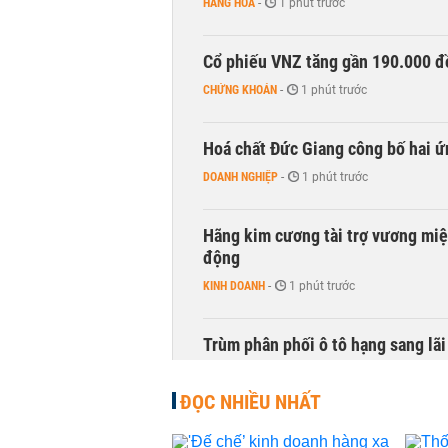
HÀNG HÓA
-
1 phút trước
Cổ phiếu VNZ tăng gần 190.000 đồ
CHỨNG KHOÁN
-
1 phút trước
Hoá chất Đức Giang công bố hai ứ
DOANH NGHIỆP
-
1 phút trước
Hãng kim cương tài trợ vương miệ
động
KINH DOANH
-
1 phút trước
Trùm phân phối ô tô hạng sang lã
KINH DOANH
-
1 phút trước
ĐỌC NHIỀU NHẤT