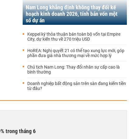
Nam Long khẳng định không thay đổi kế
hoạch kinh doanh 2026, tính bán vốn một
số dự án
Keppel ký thỏa thuận bán toàn bộ vốn tại Empire
City, dự kiến thu về 270 triệu USD
HoREA: Nghị quyết 21 có thể tạo xung lực mới, góp
phần đưa giá nhà thương mại về mức hợp lý
Chủ tịch Nam Long: Thay đổi nhân sự cấp cao là
bình thường
Doanh nghiệp bất động sản trên sàn đang kiếm tiền
từ đâu?
9% trong tháng 6