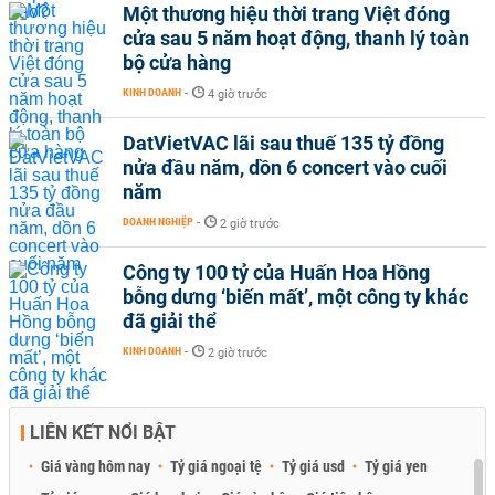
Một thương hiệu thời trang Việt đóng
cửa sau 5 năm hoạt động, thanh lý toàn
bộ cửa hàng
KINH DOANH
-
4 giờ trước
DatVietVAC lãi sau thuế 135 tỷ đồng
nửa đầu năm, dồn 6 concert vào cuối
năm
DOANH NGHIỆP
-
2 giờ trước
Công ty 100 tỷ của Huấn Hoa Hồng
bỗng dưng ‘biến mất’, một công ty khác
đã giải thể
KINH DOANH
-
2 giờ trước
LIÊN KẾT NỔI BẬT
Giá vàng hôm nay
Tỷ giá ngoại tệ
Tỷ giá usd
Tỷ giá yen