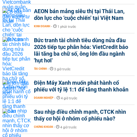
AEON bán mảng siêu thị tại Thái Lan,
dồn lực cho ‘cuộc chiến’ tại Việt Nam
KINH DOANH
-
1 phút trước
Bức tranh tài chính tiêu dùng nửa đầu
2026 tiếp tục phân hóa: VietCredit báo
lãi tăng ba chữ số, ông lớn đầu ngành
'hụt hơi'
TÀI CHÍNH
-
3 giờ trước
Điện Máy Xanh muốn phát hành cổ
phiếu với tỷ lệ 1:1 để tăng thanh khoản
DOANH NGHIỆP
-
4 giờ trước
Sau nhịp điều chỉnh mạnh, CTCK nhìn
thấy cơ hội ở nhóm cổ phiếu nào?
CHỨNG KHOÁN
-
4 giờ trước