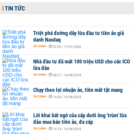
TIN TỨC
Triệt phá đường dây lừa đầu tư tiền ảo giả
danh Nasdaq
TÀI CHÍNH
-
20:55 | 17/01/2026
Nhà đầu tư đã mất 100 triệu USD cho các ICO
lừa đảo
TÀI CHÍNH
-
08:21 | 14/08/2018
Chạy theo lợi nhuận ảo, tiền mất tật mang
TÀI CHÍNH
-
14:26 | 10/08/2018
Lời khai bất ngờ của cấp dưới ông 'trùm' lừa
đảo mua bán tiền ảo, đa cấp
TÀI CHÍNH
-
14:14 | 10/08/2018