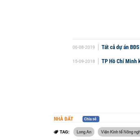
Tất cả dự án BĐS 
06-08-2019
TP Hồ Chí Minh k
15-09-2018
NHÀ ĐẤT
Chia sẻ
Long An
Viện Kinh tế Nông ng
TAG: