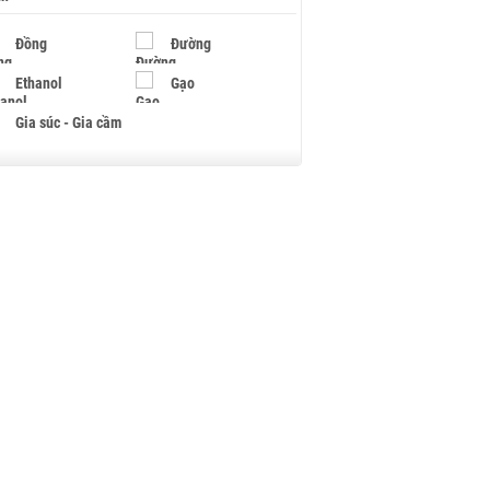
Đồng
Đường
Ethanol
Gạo
Gia súc - Gia cầm
Giấy
Gỗ
Hạt điều
Hồ tiêu - Hạt tiêu
Khí đốt
Kim loại khác
Mắc ca
Muối
Ngũ cốc
Nhựa - Hạt nhựa
Palladium
Phân bón