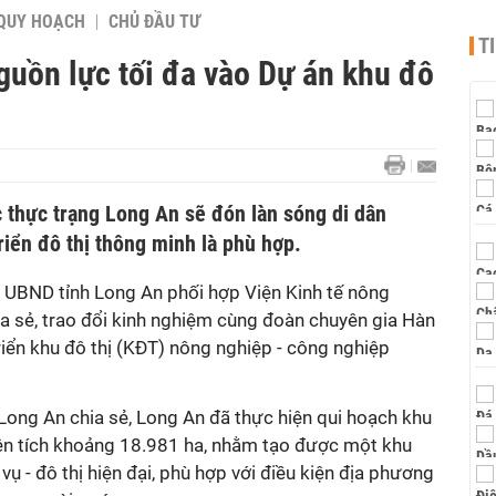
QUY HOẠCH
CHỦ ĐẦU TƯ
T
guồn lực tối đa vào Dự án khu đô
c thực trạng Long An sẽ đón làn sóng di dân
triển đô thị thông minh là phù hợp.
a UBND tỉnh Long An phối hợp Viện Kinh tế nông
a sẻ, trao đổi kinh nghiệm cùng đoàn chuyên gia Hàn
iển khu đô thị (KĐT) nông nghiệp - công nghiệp
 Long An chia sẻ, Long An đã thực hiện qui hoạch khu
ện tích khoảng 18.981 ha, nhằm tạo được một khu
ụ - đô thị hiện đại, phù hợp với điều kiện địa phương