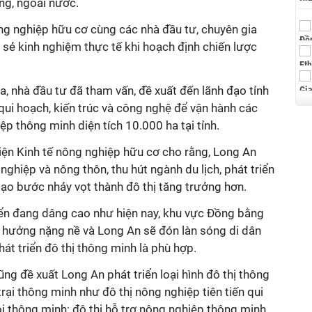
ong, ngoài nước.
ng nghiệp hữu cơ cùng các nhà đầu tư, chuyên gia
 sẻ kinh nghiệm thực tế khi hoạch định chiến lược
a, nhà đầu tư đã tham vấn, đề xuất đến lãnh đạo tỉnh
qui hoạch, kiến trúc và công nghệ để vận hành các
p thông minh diện tích 10.000 ha tại tỉnh.
iện Kinh tế nông nghiệp hữu cơ cho rằng, Long An
nghiệp và nông thôn, thu hút ngành du lịch, phát triển
ạo bước nhảy vọt thành đô thị tăng trưởng hơn.
ển đang dâng cao như hiện nay, khu vực Đồng bằng
 hưởng nặng nề và Long An sẽ đón làn sóng di dân
phát triển đô thị thông minh là phù hợp.
ng đề xuất Long An phát triển loại hình đô thị thông
rại thông minh như đô thị nông nghiệp tiên tiến qui
ôi thông minh; đô thị hỗ trợ nông nghiệp thông minh