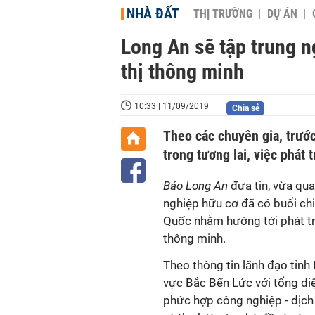
NHÀ ĐẤT
THỊ TRƯỜNG
DỰ ÁN
Long An sẽ tập trung n
thị thông minh
10:33 | 11/09/2019
Chia sẻ
Theo các chuyên gia, trướ
trong tương lai, việc phát 
Báo Long An
đưa tin, vừa qu
nghiệp hữu cơ đã có buổi chi
Quốc nhằm hướng tới phát tr
thông minh.
Theo thông tin lãnh đạo tỉnh
vực Bắc Bến Lức với tổng di
phức hợp công nghiệp - dịch v