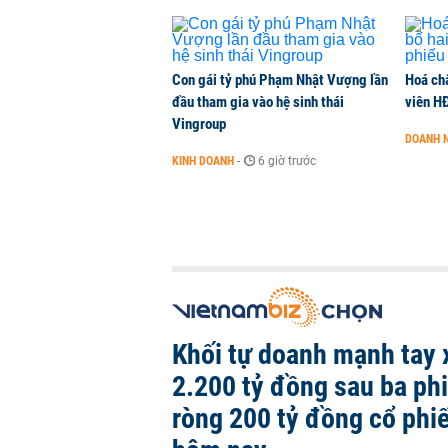
Con gái tỷ phú Phạm Nhật Vượng lần
Hoá ch
đầu tham gia vào hệ sinh thái
viên H
Vingroup
DOANH 
KINH DOANH
-
6 giờ trước
Khối tự doanh mạnh tay 
2.200 tỷ đồng sau ba ph
ròng 200 tỷ đồng cổ phi