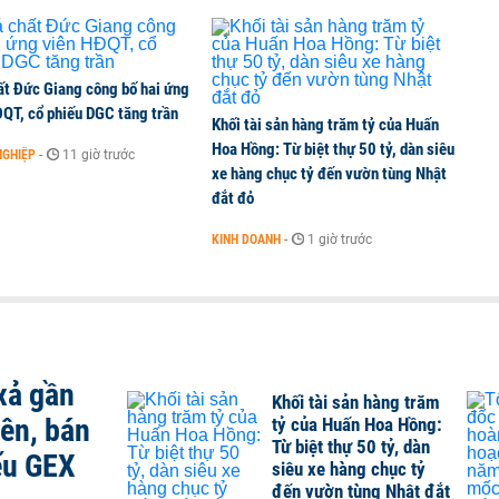
ất Đức Giang công bố hai ứng
ĐQT, cổ phiếu DGC tăng trần
Khối tài sản hàng trăm tỷ của Huấn
Hoa Hồng: Từ biệt thự 50 tỷ, dàn siêu
NGHIỆP
-
11 giờ trước
xe hàng chục tỷ đến vườn tùng Nhật
đắt đỏ
KINH DOANH
-
1 giờ trước
xả gần
Khối tài sản hàng trăm
iên, bán
tỷ của Huấn Hoa Hồng:
Từ biệt thự 50 tỷ, dàn
ếu GEX
siêu xe hàng chục tỷ
đến vườn tùng Nhật đắt