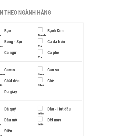
IN THEO NGÀNH HÀNG
Bạc
Bạch Kim
Bông - Sợi
Cá da trơn
Cá ngừ
Cà phê
Cacao
Cao su
Chất dẻo
Chè
Da giày
Đá quý
Dầu - Hạt dầu
Dầu mỏ
Dệt may
Điện