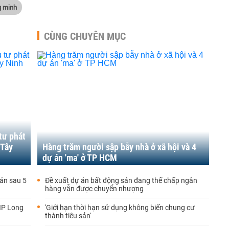
g minh
CÙNG CHUYÊN MỤC
tư phát
 Tây
Hàng trăm người sập bẫy nhà ở xã hội và 4
dự án 'ma' ở TP HCM
án sau 5
Đề xuất dự án bất động sản đang thế chấp ngân
hàng vẫn được chuyển nhượng
IIP Long
'Giới hạn thời hạn sử dụng không biến chung cư
thành tiêu sản'