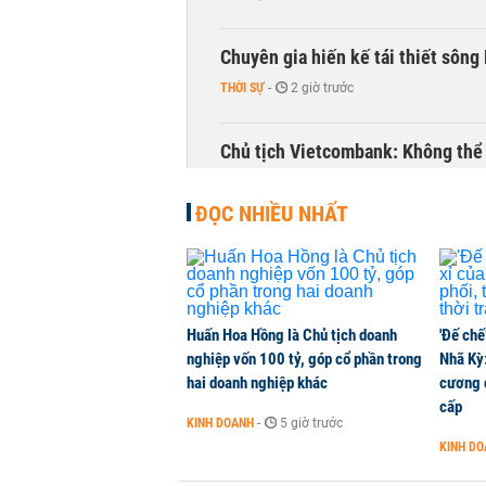
Chuyên gia hiến kế tái thiết sông
THỜI SỰ
-
2 giờ trước
Chủ tịch Vietcombank: Không thể q
TÀI CHÍNH
-
3 giờ trước
ĐỌC NHIỀU NHẤT
Huấn Hoa Hồng là Chủ tịch doanh
'Đế chế
nghiệp vốn 100 tỷ, góp cổ phần trong
Nhã Kỳ:
hai doanh nghiệp khác
cương đ
cấp
KINH DOANH
-
5 giờ trước
KINH D