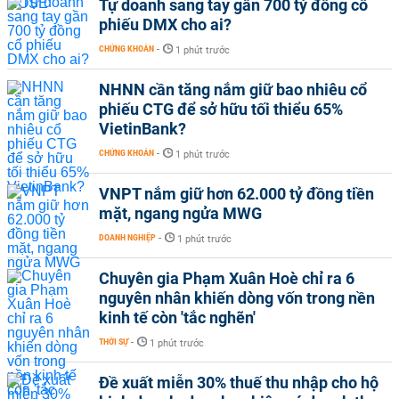
Tự doanh sang tay gần 700 tỷ đồng cổ
phiếu DMX cho ai?
CHỨNG KHOÁN
-
1 phút trước
NHNN cần tăng nắm giữ bao nhiêu cổ
phiếu CTG để sở hữu tối thiểu 65%
VietinBank?
CHỨNG KHOÁN
-
1 phút trước
VNPT nắm giữ hơn 62.000 tỷ đồng tiền
mặt, ngang ngửa MWG
DOANH NGHIỆP
-
1 phút trước
Chuyên gia Phạm Xuân Hoè chỉ ra 6
nguyên nhân khiến dòng vốn trong nền
kinh tế còn 'tắc nghẽn'
THỜI SỰ
-
1 phút trước
Đề xuất miễn 30% thuế thu nhập cho hộ