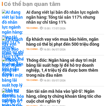
Có thể bạn quan tâm
AI đang viết lại bản đồ nhân lực ngành
ngân hàng: Tổng tài sản 117% nhưng
nhân sự chỉ tăng 11%
TÀI CHÍNH
-
13:00 | 17/07/2026
Ép khách vay vốn mua bảo hiểm, ngân
hàng có thể bị phạt đến 500 triệu đồng
TÀI CHÍNH
-
16:00 | 06/07/2026
Thống đốc: Ngân hàng sẽ duy trì mặt
bằng lãi suất hợp lý để hỗ trợ doanh
nghiệp, 1,4 triệu tỷ đã được bơm thêm
trong nửa đầu năm
TÀI CHÍNH
-
16:00 | 03/07/2026
Sàn tài sản mã hóa vào 'giờ G': Ngân
hàng, công ty chứng khoán tăng tốc cho
cuộc chơi nghìn tỷ