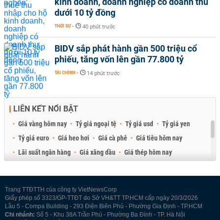
kinh doanh, doanh nghiệp có doanh thu
dưới 10 tỷ đồng
THỜI SỰ
-
40 phút trước
BIDV sắp phát hành gần 500 triệu cổ
phiếu, tăng vốn lên gần 77.800 tỷ
TÀI CHÍNH
-
14 phút trước
LIÊN KẾT NỔI BẬT
Giá vàng hôm nay
Tỷ giá ngoại tệ
Tỷ giá usd
Tỷ giá yen
Tỷ giá euro
Giá heo hơi
Giá cà phê
Giá tiêu hôm nay
Lãi suất ngân hàng
Giá xăng dầu
Giá thép hôm nay
Giá sầu riêng
Giá thịt heo
Giá gạo
Giá cao su
Best Retail Brokers
Diễn đàn đầu tư Việt Nam 2026
Trang TTĐTTH của công ty VietNewsCorp
Giấy phép số 3323/GP-TTĐT do Sở VH&TT TP.HCM cấp ngày 20/3/2026
Lầu 5 - Compa Building - 293 Điện Biên Phủ - Phường Gia Định - TP.HCM
Chi nhánh:
Số 5 - Khu 38A Trần Phú - Phường Ba Đình - TP. Hà Nội