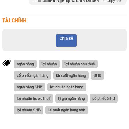
Theo
Doanh Nghiệp & Kinh Doanh
Copy link
TÀI CHÍNH
Chia sẻ
ngân hàng
lợi nhuận
lợi nhuận sau thuế
cổ phiếu ngân hàng
lãi suất ngân hàng
SHB
ngân hàng SHB
lợi nhuận ngân hàng
lợi nhuận trước thuế
tỷ giá ngân hàng
cổ phiếu SHB
lợi nhuận SHB
lãi suất ngân hàng shb