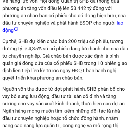
Về năng lực vốn, Hội đồng Quản trị SHB đã thông qua
phương án tăng vốn điều lệ lên 53.442 tỷ đồng với
phương án chào bán cổ phiếu cho cổ đông hiện hữu, nhà
đầu tư chuyên nghiệp và phát hành ESOP cho người
lao
động
.
Cụ thể, SHB dự kiến chào bán 200 triệu cổ phiếu, tương
đương tỷ lệ 4,35% số cổ phiếu đang lưu hành cho nhà đầu
tư chuyên nghiệp. Giá chào bán được xác định là bình
quân giá đóng cửa của cổ phiếu SHB trong 10 phiên giao
dịch liên tiếp liền kề trước ngày HĐQT ban hành nghị
quyết triển khai phương án chào bán.
Nguồn vốn thu được từ đợt phát hành, SHB phân bổ cho
vay bổ sung lưu động, đầu tư tài sản cố định và tăng
cường cho vay sản xuất kinh doanh, thực hiện các dự án.
Ngân hàng mong muốn tìm kiếm những đối tác là nhà
đầu tư chuyên nghiệp hoặc tổ chức đồng hành, nhằm
nâng cao năng lực quản trị, công nghệ và mở rộng thị