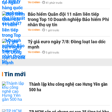
TÀI CHÍNH
-
41 phút trước
Bảo hiểm Quân đội 11 năm liên tiếp
trong Top 10 Doanh nghiệp Bảo hiểm Phi
nhân thọ uy tín
TÀI CHÍNH
-
1 giờ trước
Tỷ giá euro ngày 7/8: Đồng loạt lao dốc
mạnh
TÀI CHÍNH
-
5 giờ trước
Tin mới
Thành lập khu công nghệ cao Hưng Yên gần
500 ha
TP HCM sắp có chung cư cao 35 tầng tại khu