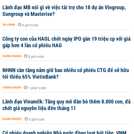
Lãnh đạo MB nói gì về việc tài trợ cho 18 dự án Vingroup,
Sungroup và Masterise?
TÀI CHÍNH
-
9 giờ trước
Công ty con của HAGL chốt ngày IPO gần 19 triệu cp với giá
gấp hơn 4 lần cổ phiếu HAG
CHỨNG KHOÁN
-
8 giờ trước
NHNN cần tăng nắm giữ bao nhiêu cổ phiếu CTG để sở hữu
tối thiểu 65% VietinBank?
CHỨNG KHOÁN
-
1 phút trước
Lãnh đạo Vinamilk: Tăng quy mô đàn bò thêm 8.000 con, đã
chốt giá nguyên liệu đến tháng 11
DOANH NGHIỆP
-
5 giờ trước
Cổ phiếu doanh nghiệp Nhà nước đồng loạt hút tiền, VNM,