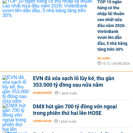
TOP 10 ngân
hàng có thu
nhập lãi thuần
cao nhất nửa
đầu năm 2026:
VietinBank
vươn lên dẫn
đầu, 5 nhà băng
tăng trên 30%
TÀI CHÍNH
-
15:12 | 05/08/2026
EVN đã xóa sạch lỗ lũy kế, thu gần
353.000 tỷ đồng sau nửa năm
DOANH NGHIỆP
-
1 phút trước
DMX hút gần 700 tỷ đồng vốn ngoại
trong phiên thứ hai lên HOSE
CHỨNG KHOÁN
-
1 phút trước