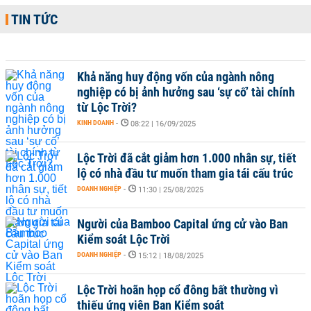
TIN TỨC
Khả năng huy động vốn của ngành nông
nghiệp có bị ảnh hưởng sau ‘sự cố’ tài chính
từ Lộc Trời?
KINH DOANH
-
08:22 | 16/09/2025
Lộc Trời đã cắt giảm hơn 1.000 nhân sự, tiết
lộ có nhà đầu tư muốn tham gia tái cấu trúc
DOANH NGHIỆP
-
11:30 | 25/08/2025
Người của Bamboo Capital ứng cử vào Ban
Kiểm soát Lộc Trời
DOANH NGHIỆP
-
15:12 | 18/08/2025
Lộc Trời hoãn họp cổ đông bất thường vì
thiếu ứng viên Ban Kiểm soát