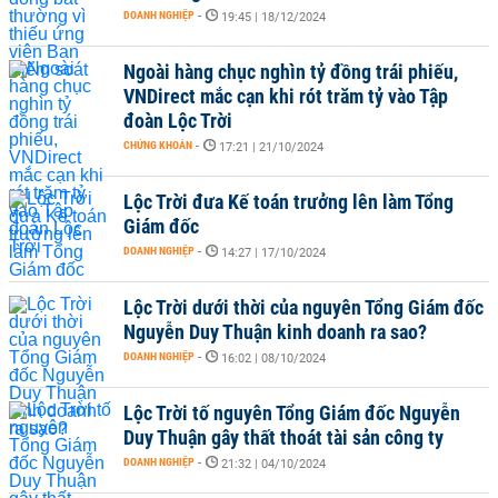
DOANH NGHIỆP
-
19:45 | 18/12/2024
Ngoài hàng chục nghìn tỷ đồng trái phiếu,
VNDirect mắc cạn khi rót trăm tỷ vào Tập
đoàn Lộc Trời
CHỨNG KHOÁN
-
17:21 | 21/10/2024
Lộc Trời đưa Kế toán trưởng lên làm Tổng
Giám đốc
DOANH NGHIỆP
-
14:27 | 17/10/2024
Lộc Trời dưới thời của nguyên Tổng Giám đốc
Nguyễn Duy Thuận kinh doanh ra sao?
DOANH NGHIỆP
-
16:02 | 08/10/2024
Lộc Trời tố nguyên Tổng Giám đốc Nguyễn
Duy Thuận gây thất thoát tài sản công ty
DOANH NGHIỆP
-
21:32 | 04/10/2024