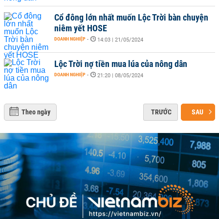
Cổ đông lớn nhất muốn Lộc Trời bàn chuyện
niêm yết HOSE
DOANH NGHIỆP
-
14:03 | 21/05/2024
Lộc Trời nợ tiền mua lúa của nông dân
DOANH NGHIỆP
-
21:20 | 08/05/2024
Theo ngày
TRƯỚC
SAU