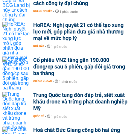
cách công ty đại chúng
DOANH NGHIỆP
-
1 phút trước
HoREA: Nghị quyết 21 có thể tạo xung
lực mới, góp phần đưa giá nhà thương
mại về mức hợp lý
NHÀ ĐẤT
-
1 giờ trước
Cổ phiếu VNZ tăng gần 190.000
đồng/cp sau 5 phiên, gấp đôi giá trong
ba tháng
CHỨNG KHOÁN
-
1 phút trước
Trung Quốc tung đòn đáp trả, siết xuất
khẩu drone và trừng phạt doanh nghiệp
Mỹ
QUỐC TẾ
-
1 giờ trước
Hoá chất Đức Giang công bố hai ứng