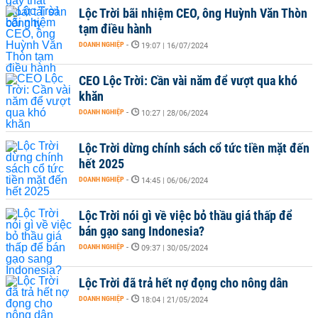
Lộc Trời bãi nhiệm CEO, ông Huỳnh Văn Thòn
tạm điều hành
DOANH NGHIỆP
-
19:07 | 16/07/2024
CEO Lộc Trời: Cần vài năm để vượt qua khó
khăn
DOANH NGHIỆP
-
10:27 | 28/06/2024
Lộc Trời dừng chính sách cổ tức tiền mặt đến
hết 2025
DOANH NGHIỆP
-
14:45 | 06/06/2024
Lộc Trời nói gì về việc bỏ thầu giá thấp để
bán gạo sang Indonesia?
DOANH NGHIỆP
-
09:37 | 30/05/2024
Lộc Trời đã trả hết nợ đọng cho nông dân
DOANH NGHIỆP
-
18:04 | 21/05/2024