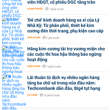
viên HĐQT, cổ phiếu DGC tăng trần
DOANH NGHIỆP
-
1 phút trước
'Đế chế’ kinh doanh hàng xa xỉ của Lý
Nhã Kỳ: Từ phân phối, thiết kế kim
cương đến thời trang, phụ kiện cao cấp
KINH DOANH
-
2 giờ trước
Hãng kim cương tài trợ vương miện cho
các cuộc thi hoa hậu thông báo ngừng
hoạt động
KINH DOANH
-
1 phút trước
Lãi thuần từ dịch vụ nhiều ngân hàng
tăng ba chữ số trong nửa đầu năm:
Techcombank dẫn đầu, Big4 tụt hạng
TÀI CHÍNH
-
15 phút trước