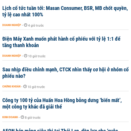
Lịch cổ tức tuần tới: Masan Consumer, BSR, MB chốt quyền,
tỷ lệ cao nhất 100%
DOANH NGHIỆP
-
4 giờ trước
Điện Máy Xanh muốn phát hành cổ phiếu với tỷ lệ 1:1 để
tăng thanh khoản
DOANH NGHIỆP
-
10 giờ trước
Sau nhịp điều chỉnh mạnh, CTCK nhìn thấy cơ hội ở nhóm cổ
phiếu nào?
CHỨNG KHOÁN
-
10 giờ trước
Công ty 100 tỷ của Huấn Hoa Hồng bỗng dưng ‘biến mất’,
một công ty khác đã giải thể
KINH DOANH
-
8 giờ trước
AEON bán mảng siêu thị tại Thái Lan, dồn lực cho ‘cuộc