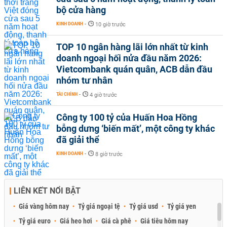
bộ cửa hàng
KINH DOANH
-
10 giờ trước
TOP 10 ngân hàng lãi lớn nhất từ kinh
doanh ngoại hối nửa đầu năm 2026:
Vietcombank quán quân, ACB dẫn đầu
nhóm tư nhân
TÀI CHÍNH
-
4 giờ trước
Công ty 100 tỷ của Huấn Hoa Hồng
bỗng dưng ‘biến mất’, một công ty khác
đã giải thể
KINH DOANH
-
8 giờ trước
LIÊN KẾT NỔI BẬT
Giá vàng hôm nay
Tỷ giá ngoại tệ
Tỷ giá usd
Tỷ giá yen
Tỷ giá euro
Giá heo hơi
Giá cà phê
Giá tiêu hôm nay