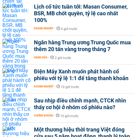
Lịch cổ tức tuần tới: Masan Consumer,
BSR, MB chốt quyền, tỷ lệ cao nhất
100%
DOANH NGHIỆP
-
4 giờ trước
Ngân hàng Trung ương Trung Quốc mua
thêm 20 tấn vàng trong tháng 7
HÀNG HÓA
-
2 giờ trước
Điện Máy Xanh muốn phát hành cổ
phiếu với tỷ lệ 1:1 để tăng thanh khoản
DOANH NGHIỆP
-
10 giờ trước
Sau nhịp điều chỉnh mạnh, CTCK nhìn
thấy cơ hội ở nhóm cổ phiếu nào?
CHỨNG KHOÁN
-
10 giờ trước
Một thương hiệu thời trang Việt đóng
cửa sau 5 năm hoạt động, thanh lý toàn