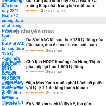
Giá xăng dầu hôm nay 28/7: Giảm 7%
xuống thấp nhất trong hơn một tuần
HÀNG HÓA
-
07:32 | 28/07/2026
Cùng chuyên mục
DatVietVAC lãi sau thuế 135 tỷ đồng nửa
đầu năm, dồn 6 concert vào cuối năm
DOANH NGHIỆP
-
8 giờ trước
Chủ tịch HĐQT Khoáng sản Hưng Thịnh
phải nộp lại hơn 1.500 tỷ đồng
DOANH NGHIỆP
-
8 giờ trước
Điện Máy Xanh muốn phát hành cổ phiếu
với tỷ lệ 1:1 để tăng thanh khoản
DOANH NGHIỆP
-
10 giờ trước
EVN đã xóa sạch lỗ lũy kế, thu gần