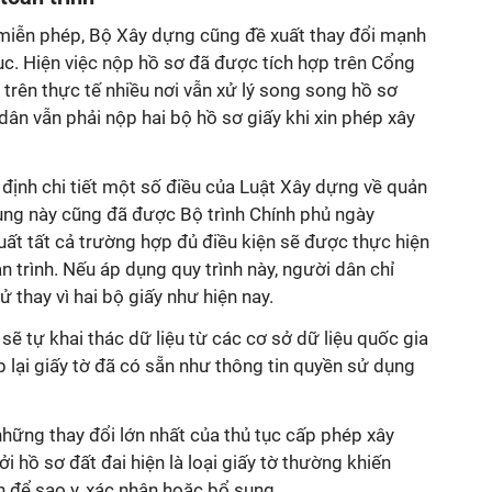
miễn phép, Bộ Xây dựng cũng đề xuất thay đổi mạnh
tục. Hiện việc nộp hồ sơ đã được tích hợp trên Cổng
trên thực tế nhiều nơi vẫn xử lý song song hồ sơ
dân vẫn phải nộp hai bộ hồ sơ giấy khi xin phép xây
định chi tiết một số điều của Luật Xây dựng về quản
dung này cũng đã được Bộ trình Chính phủ ngày
ất tất cả trường hợp đủ điều kiện sẽ được thực hiện
n trình. Nếu áp dụng quy trình này, người dân chỉ
 thay vì hai bộ giấy như hiện nay.
sẽ tự khai thác dữ liệu từ các cơ sở dữ liệu quốc gia
p lại giấy tờ đã có sẵn như thông tin quyền sử dụng
hững thay đổi lớn nhất của thủ tục cấp phép xây
 hồ sơ đất đai hiện là loại giấy tờ thường khiến
ần để sao y, xác nhận hoặc bổ sung.