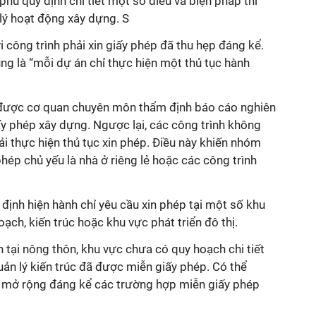
ủ quy định chi tiết một số điều và biện pháp thi
lý hoạt động xây dựng. S
i công trình phải xin giấy phép đã thu hẹp đáng kể.
g là “mỗi dự án chỉ thực hiện một thủ tục hành
 được cơ quan chuyên môn thẩm định báo cáo nghiên
y phép xây dựng. Ngược lại, các công trình không
i thực hiện thủ tục xin phép. Điều này khiến nhóm
phép chủ yếu là nhà ở riêng lẻ hoặc các công trình
 định hiện hành chỉ yêu cầu xin phép tại một số khu
ạch, kiến trúc hoặc khu vực phát triển đô thị.
h tại nông thôn, khu vực chưa có quy hoạch chi tiết
ản lý kiến trúc đã được miễn giấy phép. Có thể
 mở rộng đáng kể các trường hợp miễn giấy phép