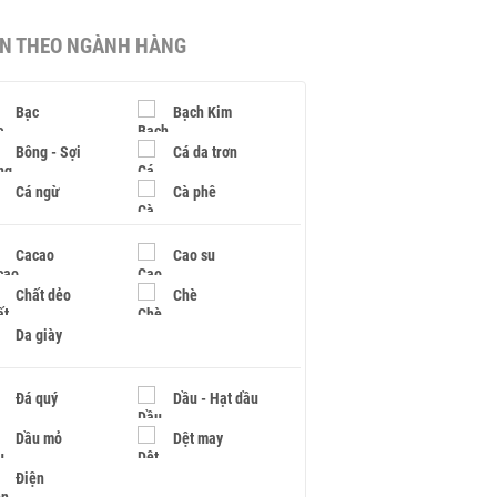
IN THEO NGÀNH HÀNG
Bạc
Bạch Kim
Bông - Sợi
Cá da trơn
Cá ngừ
Cà phê
Cacao
Cao su
Chất dẻo
Chè
Da giày
Đá quý
Dầu - Hạt dầu
Dầu mỏ
Dệt may
Điện