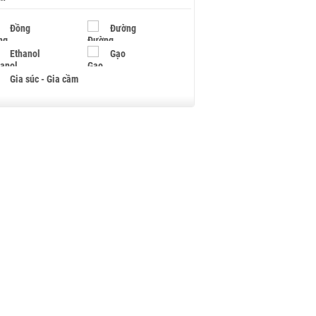
Đồng
Đường
Ethanol
Gạo
Gia súc - Gia cầm
Giấy
Gỗ
Hạt điều
Hồ tiêu - Hạt tiêu
Khí đốt
Kim loại khác
Mắc ca
Muối
Ngũ cốc
Nhựa - Hạt nhựa
Palladium
Phân bón