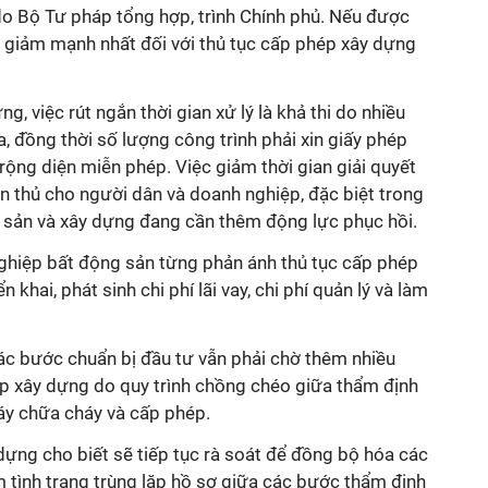
do Bộ Tư pháp tổng hợp, trình Chính phủ. Nếu được
t giảm mạnh nhất đối với thủ tục cấp phép xây dựng
, việc rút ngắn thời gian xử lý là khả thi do nhiều
a, đồng thời số lượng công trình phải xin giấy phép
ộng diện miễn phép. Việc giảm thời gian giải quyết
n thủ cho người dân và doanh nghiệp, đặc biệt trong
g sản và xây dựng đang cần thêm động lực phục hồi.
nghiệp bất động sản từng phản ánh thủ tục cấp phép
 khai, phát sinh chi phí lãi vay, chi phí quản lý và làm
các bước chuẩn bị đầu tư vẫn phải chờ thêm nhiều
ép xây dựng do quy trình chồng chéo giữa thẩm định
háy chữa cháy và cấp phép.
ựng cho biết sẽ tiếp tục rà soát để đồng bộ hóa các
 tình trạng trùng lặp hồ sơ giữa các bước thẩm định