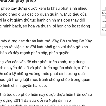
phải xin giấy phép
p phép xây dựng được xem là khâu phát sinh nhiều
 chồng chéo giữa các cơ quan quản lý. Mục tiêu của
hỉ là cắt giảm thủ tục hành chính mà còn thay đổi
g minh bạch, số hóa và thuận lợi hơn cho hoạt động
ai xây dựng các dự án luật mới đây, Bộ trưởng Bộ Xây
nh tới việc sửa đổi luật phải gắn với tháo gỡ khó
 chéo và đẩy mạnh phân cấp, phân quyền.
ung vào các vấn đề như phát triển xanh, ứng dụng
h chuyển đổi số và phát triển nguồn nhân lực. Các
ên cứu kỹ những vướng mắc phát sinh trong quá
 tháo gỡ trong luật mới, tránh chồng chéo trong quản
 hình chính quyền hai cấp.
thủ tục cấp phép hiện nay được thực hiện trên cơ sở
y dựng 2014 đã sửa đổi và Nghị định số