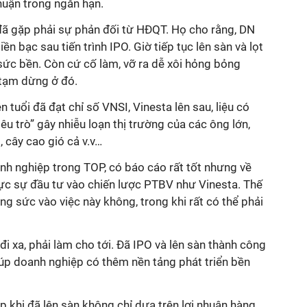
nhuận trong ngắn hạn.
đã gặp phải sự phản đối từ HĐQT. Họ cho rằng, DN
ền bạc sau tiến trình IPO. Giờ tiếp tục lên sàn và lọt
sức bền. Còn cứ cố làm, vỡ ra dễ xôi hỏng bỏng
 tạm dừng ở đó.
n tuổi đã đạt chỉ số VNSI, Vinesta lên sau, liệu có
iêu trò” gây nhiễu loạn thị trường của các ông lớn,
, cây cao gió cả v.v…
anh nghiệp trong TOP, có báo cáo rất tốt nhưng về
ực sự đầu tư vào chiến lược PTBV như Vinesta. Thế
ông sức vào việc này không, trong khi rất có thể phải
i xa, phải làm cho tới. Đã IPO và lên sàn thành công
giúp doanh nghiệp có thêm nền tảng phát triển bền
ệp khi đã lên sàn không chỉ dựa trên lợi nhuận hàng