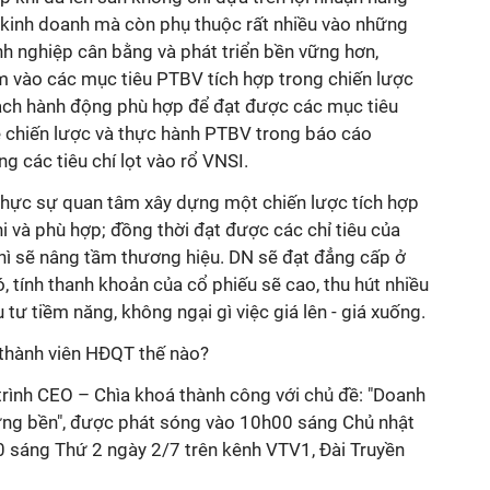
kinh doanh mà còn phụ thuộc rất nhiều vào những
anh nghiệp cân bằng và phát triển bền vững hơn,
m vào các mục tiêu PTBV tích hợp trong chiến lược
ạch hành động phù hợp để đạt được các mục tiêu
về chiến lược và thực hành PTBV trong báo cáo
g các tiêu chí lọt vào rổ VNSI.
hực sự quan tâm xây dựng một chiến lược tích hợp
i và phù hợp; đồng thời đạt được các chỉ tiêu của
thì sẽ nâng tầm thương hiệu. DN sẽ đạt đẳng cấp ở
 tính thanh khoản của cổ phiếu sẽ cao, thu hút nhiều
tư tiềm năng, không ngại gì việc giá lên - giá xuống.
thành viên HĐQT thế nào?
 trình CEO – Chìa khoá thành công với chủ đề: "Doanh
vững bền", được phát sóng vào 10h00 sáng Chủ nhật
0 sáng Thứ 2 ngày 2/7 trên kênh VTV1, Đài Truyền